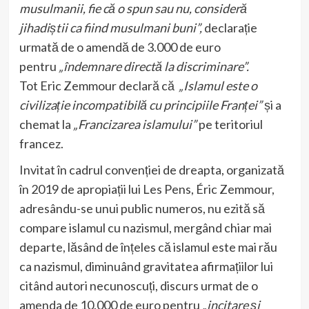
musulmanii, fie că o spun sau nu, consideră
jihadiștii ca fiind musulmani buni”,
declarație
urmată de o amendă de 3.000 de euro
pentru
„îndemnare directă la discriminare”.
Tot Eric Zemmour declară că
„Islamul este o
civilizație incompatibilă cu principiile Franței”
și a
chemat la
„Francizarea islamului”
pe teritoriul
francez.
Invitat în cadrul convenției de dreapta, organizată
în 2019 de apropiații lui Les Pens, Éric Zemmour,
adresându-se unui public numeros, nu ezită să
compare islamul cu nazismul, mergând chiar mai
departe, lăsând de înțeles că islamul este mai rău
ca nazismul, diminuând gravitatea afirmațiilor lui
citând autori necunoscuți, discurs urmat de o
amenda de 10.000 de euro pentru „
incitare și