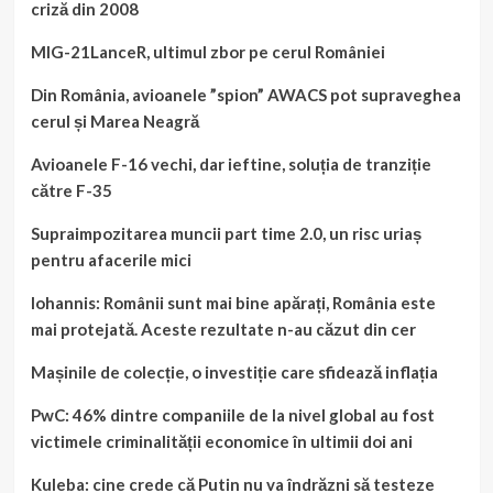
criză din 2008
MIG-21LanceR, ultimul zbor pe cerul României
Din România, avioanele ”spion” AWACS pot supraveghea
cerul și Marea Neagră
Avioanele F-16 vechi, dar ieftine, soluția de tranziție
către F-35
Supraimpozitarea muncii part time 2.0, un risc uriaș
pentru afacerile mici
Iohannis: Românii sunt mai bine apărați, România este
mai protejată. Aceste rezultate n-au căzut din cer
Mașinile de colecție, o investiție care sfidează inflația
PwC: 46% dintre companiile de la nivel global au fost
victimele criminalității economice în ultimii doi ani
Kuleba: cine crede că Putin nu va îndrăzni să testeze