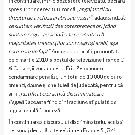
În continuare, într-o dezbatere televizată, declară
spre surprinderea tuturor că
„angajatorii au
dreptul de a refuza arabii sau negrii”,
adăugând„
de
ce suntem verificați de șaptesprezece ori [când
suntem negri sau arabi]? De ce? Pentru că
majoritatea traficanților sunt negri și arabi, așa
este, este un fapt”.
Ambele declarații, pronunțate
pe 6 martie 2010 la postul de televiziune France O
și Canal+, îi vor aduce lui Éric Zemmour o
condamnare penală și un total de 10.000 de euro
amenzi, daune și cheltuieli de judecată, pentru că
ar fi „
justificat o practică discriminatoare
ilegală”,
aceasta fiind o infracțiune stipulată de
legea penală franceză.
În continuarea discursului discriminatoriu, același
personaj declară la televiziunea France 5
„Toți