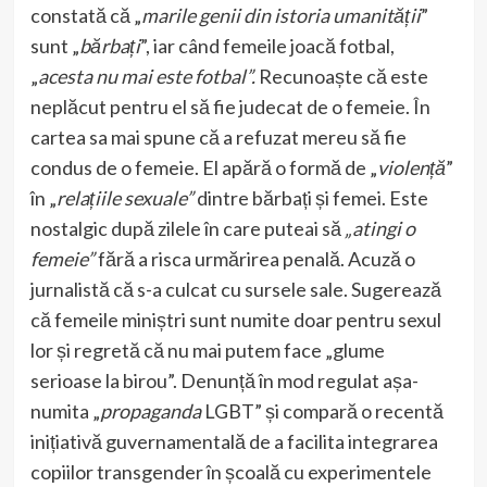
constată că „
marile genii din istoria umanității
”
sunt „
bărbați
”, iar când femeile joacă fotbal,
„
acesta nu mai este fotbal”.
Recunoaște că este
neplăcut pentru el să fie judecat de o femeie. În
cartea sa mai spune că a refuzat mereu să fie
condus de o femeie. El apără o formă de „
violență
”
în „
relațiile sexuale”
dintre bărbați și femei. Este
nostalgic după zilele în care puteai să
„atingi o
femeie”
fără a risca urmărirea penală. Acuză o
jurnalistă că s-a culcat cu sursele sale. Sugerează
că femeile miniștri sunt numite doar pentru sexul
lor și regretă că nu mai putem face „glume
serioase la birou”. Denunță în mod regulat așa-
numita „
propaganda
LGBT” și compară o recentă
inițiativă guvernamentală de a facilita integrarea
copiilor transgender în școală cu experimentele