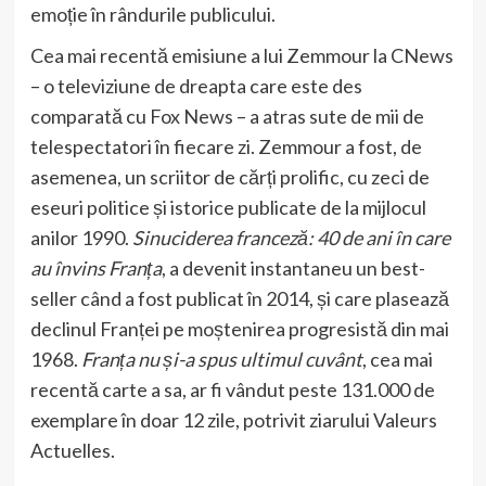
emoție în rândurile publicului.
Cea mai recentă emisiune a lui Zemmour la CNews
– o televiziune de dreapta care este des
comparată cu Fox News – a atras sute de mii de
telespectatori în fiecare zi. Zemmour a fost, de
asemenea, un scriitor de cărți prolific, cu zeci de
eseuri politice și istorice publicate de la mijlocul
anilor 1990.
Sinuciderea franceză: 40 de ani în care
au învins Franța
, a devenit instantaneu un best-
seller când a fost publicat în 2014, și care plasează
declinul Franței pe moștenirea progresistă din mai
1968.
Franța nu și-a spus ultimul cuvânt
, cea mai
recentă carte a sa, ar fi vândut peste 131.000 de
exemplare în doar 12 zile, potrivit ziarului Valeurs
Actuelles.