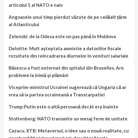
articolul 5 al NATO e naiv
Angoasele unui timp pierdut văzute de pe celălalt țărm
al Atlanticului
Zelenski: de la Odesa este un pas până în Moldova
Deloitte: Mult așteptata amnistie a datoriilor fiscale
rezultate din reîncadrarea diurnelor în venituri salariale
Băsescu a fost externat din spitalul din Bruxelles. Are
probleme la inimă și plămâni
Viceprim-ministrul Ucrainei sugerează că Ungaria că ar
vrea să ia partea ucraineană a Transcarpatiei
Trump:Putin este o altă persoană decât era înainte
Stoltenberg: NATO transmite un mesaj ferm de unitate
Cazacu, XTB: Metaversul, o idee sau o nouă realitate, cu