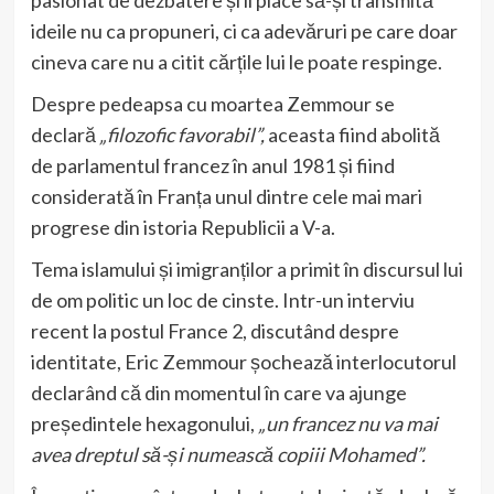
pasionat de dezbatere și îi place să-și transmită
ideile nu ca propuneri, ci ca adevăruri pe care doar
cineva care nu a citit cărțile lui le poate respinge.
Despre pedeapsa cu moartea Zemmour se
declară
„filozofic favorabil”,
aceasta fiind abolită
de parlamentul francez în anul 1981 și fiind
considerată în Franța unul dintre cele mai mari
progrese din istoria Republicii a V-a.
Tema islamului și imigranților a primit în discursul lui
de om politic un loc de cinste. Intr-un interviu
recent la postul France 2, discutând despre
identitate, Eric Zemmour șochează interlocutorul
declarând că din momentul în care va ajunge
președintele hexagonului,
„un francez nu va mai
avea dreptul să-și numească copiii Mohamed”.