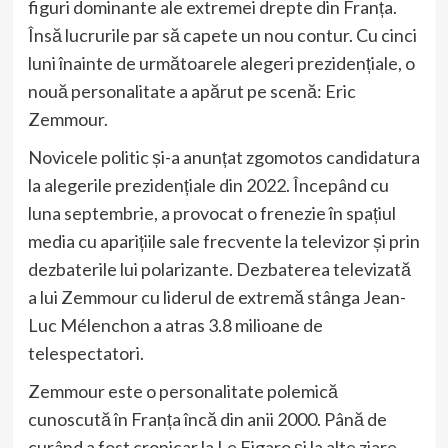
figuri dominante ale extremei drepte din Franța.
Însă lucrurile par să capete un nou contur. Cu cinci
luni înainte de următoarele alegeri prezidențiale, o
nouă personalitate a apărut pe scenă: Eric
Zemmour.
Novicele politic și-a anunțat zgomotos candidatura
la alegerile prezidențiale din 2022. Începând cu
luna septembrie, a provocat o frenezie în spațiul
media cu aparițiile sale frecvente la televizor și prin
dezbaterile lui polarizante. Dezbaterea televizată
a lui Zemmour cu liderul de extremă stânga Jean-
Luc Mélenchon a atras 3.8 milioane de
telespectatori.
Zemmour este o personalitate polemică
cunoscută în Franța încă din anii 2000. Până de
curând a fost cronicar la Le Figaro și la alte ziare,