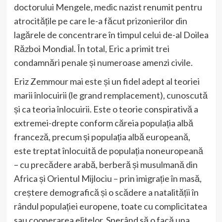
doctorului Mengele, medic nazist renumit pentru
atrocitățile pe care le-a făcut prizonierilor din
lagărele de concentrare în timpul celui de-al Doilea
Război Mondial. În total, Eric a primit trei
condamnări penale și numeroase amenzi civile.
Eriz Zemmour mai este și un fidel adept al teoriei
marii înlocuirii (le grand remplacement), cunoscută
și ca teoria înlocuirii. Este o teorie conspirativă a
extremei-drepte conform căreia populația albă
franceză, precum și populația albă europeană,
este treptat înlocuită de populația noneuropeană
– cu precădere arabă, berberă și musulmană din
Africa și Orientul Mijlociu – prin imigrație în masă,
creștere demografică și o scădere a natalității în
rândul populației europene, toate cu complicitatea
sau cooperarea elitelor. Sperând să o facă una