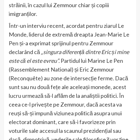
străinii, în cazul lui Zemmour chiar și copiii
imigranților.
Într-un interviu recent, acordat pentru ziarul Le
Monde, liderul de extremă dreapta Jean-Marie Le
Pen și-a exprimat sprijinul pentru Zemmour
declarând că
„singura diferență dintre Eric și mine
este că el este evreu”.
Partidul lui Marine Le Pen
(Rassemblement National) și Eric Zemmour
(Reconquête) au zone de intersecție ferme. Dacă
sunt sau nu două fețe ale aceleași monede, acest
lucru urmează să-l aflăm de la analiștii politici. În
ceea ce-l privește pe Zemmour, dacă acesta va
reuși să-și impună viziunea politică asupra unui
electorat dominant, care să-i favorizeze prin
voturile sale accesul la scaunul prezidențial sau
dacă, dimpotrivă, vederile sale filosofice îl vor ține