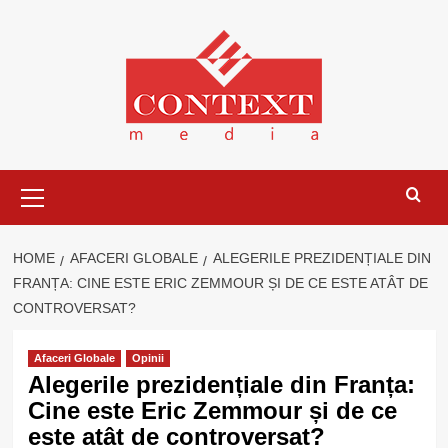
Skip
to
content
Primary
Menu
HOME
AFACERI GLOBALE
ALEGERILE PREZIDENȚIALE DIN
FRANȚA: CINE ESTE ERIC ZEMMOUR ȘI DE CE ESTE ATÂT DE
CONTROVERSAT?
Afaceri Globale
Opinii
Alegerile prezidențiale din Franța:
Cine este Eric Zemmour și de ce
este atât de controversat?