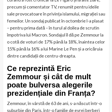
precum și comentator TV, renumit pentru ideile
sale provocatoare în privința islamului, migrației sau
femeilor. Un sondaj publicat în octombrie l-a plasat
– pentru prima dată – în turul al doilea de scrutin
împotriva lui Macron. Sondajul îl dă pe Zemmour la
o cotă de voturi de 17% până la 18%, înaintea celor
15% până la 16% a lui Marine Le Pen și a oricăruia
dintre candidații de centru-dreapta.
Ce reprezintă Eric
Zemmour și cât de mult
poate bulversa alegerile
prezidențiale din Franța?
Zemmour, în vârstă de 63 de ani, s-a născut într-o
suburbie din Paris, într-o familie de evrei berberi