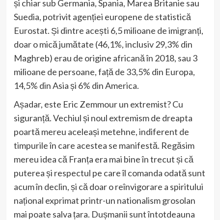
și chiar sub Germania, Spania, Marea Britanie sau
Suedia, potrivit agenției europene de statistică
Eurostat. Și dintre acești 6,5 milioane de imigranți,
doar o mică jumătate (46,1%, inclusiv 29,3% din
Maghreb) erau de origine africană în 2018, sau 3
milioane de persoane, față de 33,5% din Europa,
14,5% din Asia și 6% din America.
Așadar, este Eric Zemmour un extremist? Cu
siguranță. Vechiul și noul extremism de dreapta
poartă mereu aceleași metehne, indiferent de
timpurile în care acestea se manifestă. Regăsim
mereu idea că Franța era mai bine în trecut și că
puterea și respectul pe care îl comanda odată sunt
acum în declin, și că doar o reînvigorare a spiritului
național exprimat printr-un nationalism grosolan
mai poate salva țara. Dușmanii sunt întotdeauna