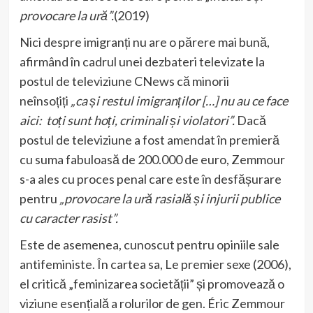
provocare la ură”.
(2019)
Nici despre imigranți nu are o părere mai bună,
afirmând în cadrul unei dezbateri televizate la
postul de televiziune CNews că minorii
neînsoțiți
„ca și restul imigranților […] nu au ce face
aici: toți sunt hoți, criminali și violatori”.
Dacă
postul de televiziune a fost amendat în premieră
cu suma fabuloasă de 200.000 de euro, Zemmour
s-a ales cu proces penal care este în desfășurare
pentru
„provocare la ură rasială și injurii publice
cu caracter rasist”.
Este de asemenea, cunoscut pentru opiniile sale
antifeministe. În cartea sa, Le premier sexe (2006),
el critică „feminizarea societății” și promovează o
viziune esențială a rolurilor de gen. Éric Zemmour