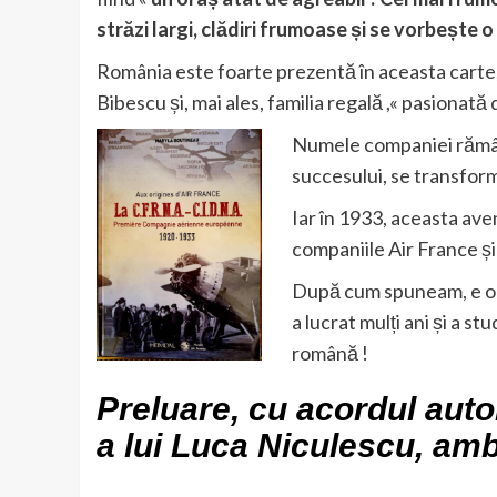
străzi largi, clădiri frumoase și se vorbește
România este foarte prezentă în aceasta carte, 
Bibescu și, mai ales, familia regală ,« pasionată d
Numele companiei rămân
succesului, se transfor
Iar în 1933, aceasta ave
companiile Air France ș
După cum spuneam, e o c
a lucrat mulți ani și a st
română !
Preluare, cu acordul auto
a lui
Luca Niculescu,
amb