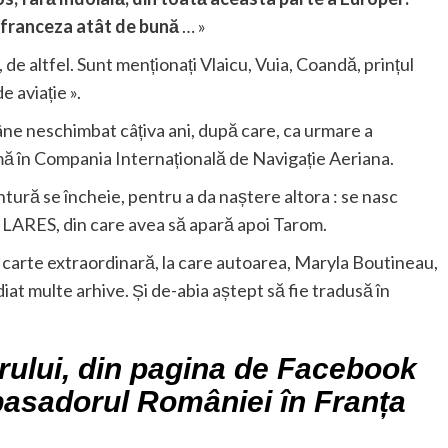
 o franceza atât de bună
… »
de altfel. Sunt menționați Vlaicu, Vuia, Coandă, prințul
e aviație ».
e neschimbat câțiva ani, după care, ca urmare a
mă în Compania Internațională de Navigație Aeriana.
ntură se încheie, pentru a da naștere altora : se nasc
i LARES, din care avea să apară apoi Tarom.
arte extraordinară, la care autoarea, Maryla Boutineau,
udiat multe arhive. Și de-abia aștept să fie tradusă în
rului, din pagina de Facebook
asadorul României în Franța