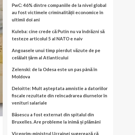
PwC: 46% dintre companiile de la nivel global
au fost victimele criminalității economice în
ultimii doi ani
Kuleba: cine crede că Putin nu va îndrăzni să
testeze articolul 5 al NATO e naiv
Angoasele unui timp pierdut văzute de pe
celălalt țărm al Atlanticului
Zelenski: de la Odesa este un pas până în
Moldova
Deloitte: Mult așteptata amnistie a datoriilor
fiscale rezultate din reîncadrarea diurnelor în
venituri salariale
Băsescu a fost externat din spitalul din
Bruxelles. Are probleme la inimă și plămâni
Viceprim-ministrul Ucrainei sugerează că