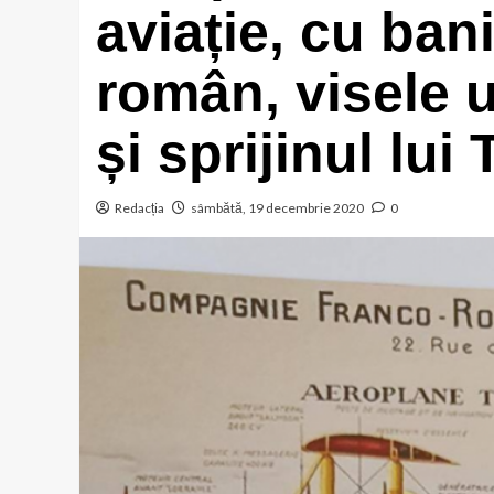
aviație, cu ban
român, visele u
și sprijinul lui
Redacția
sâmbătă, 19 decembrie 2020
0