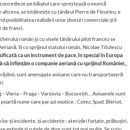
 îl concedieze pe băiatul care «prestează o muncă
altceva, se întâlnește cu tânărul Pierre de Fleurieu, e
nd posibilitatea realizării unor zboruri comerciale și îi
 de franci.
herului român și cu visele tânărului pilot francez se
ană. Si cu sprijinul statului român, Nicolae Titulescu
asificată ca un instrument de pace, în special în Europa
ă să înființăm o companie aeriană cu sprijinul României
„.
în război, sunt amenajate avioane care nu transportaseră
i.
rg – Viena – Praga – Varșovia – București… Avioanele sunt
și poartă nume care par azi exotice : Cotez, Spad, Bleriot,
oc și incidente, și accidente : aterizări forțate, prăbușiri,
e extinde și rutele de zbor sunt tot mai multe. Se scriu