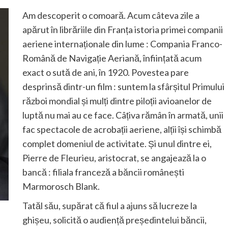
Am descoperit o comoară. Acum câteva zile a
apărut în librăriile din Franța istoria primei companii
aeriene internaționale din lume : Compania Franco-
Română de Navigație Aeriană, înființată acum
exact o sută de ani, în 1920. Povestea pare
desprinsă dintr-un film : suntem la sfârșitul Primului
război mondial și mulți dintre piloții avioanelor de
luptă nu mai au ce face. Câțiva rămân în armată, unii
fac spectacole de acrobații aeriene, alții își schimbă
complet domeniul de activitate. Și unul dintre ei,
Pierre de Fleurieu, aristocrat, se angajează la o
bancă : filiala franceză a băncii românești
Marmorosch Blank.
Tatăl său, supărat că fiul a ajuns să lucreze la
ghișeu, solicită o audiență președintelui băncii,