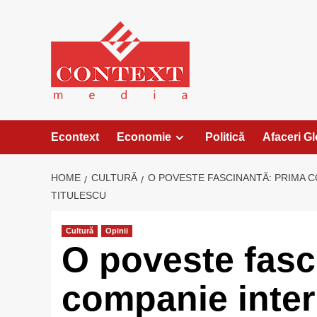
Skip
to
content
Econtext
Economie
Politică
Afaceri G
HOME
CULTURĂ
O POVESTE FASCINANTĂ: PRIMA CO
TITULESCU
Cultură
Opinii
O poveste fasc
companie inter