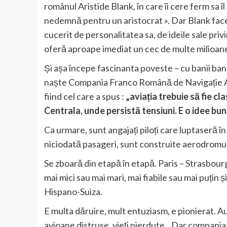
românul Aristide Blank, în care îi cere ferm sa
nedemnă pentru un aristocrat ». Dar Blank face 
cucerit de personalitatea sa, de ideile sale privi
oferă aproape imediat un cec de multe milioane
Și așa începe fascinanta poveste – cu banii banc
naște Compania Franco Română de Navigație Aeri
fiind cel care a spus :
„aviația trebuie să fie cl
Centrala, unde persistă tensiuni. E o idee bun
Ca urmare, sunt angajați piloți care luptaseră 
niciodată pasageri, sunt construite aerodromur
Se zboară din etapă în etapă. Paris – Strasbou
mai mici sau mai mari, mai fiabile sau mai puțin 
Hispano-Suiza.
E multa dăruire, mult entuziasm, e pionierat. Au l
avioane distruse, vieți pierdute…Dar compania s