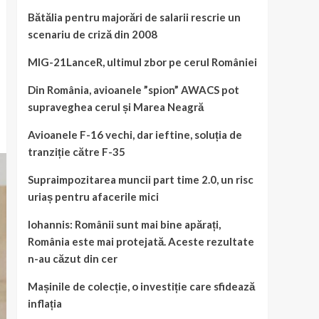
Bătălia pentru majorări de salarii rescrie un
scenariu de criză din 2008
MIG-21LanceR, ultimul zbor pe cerul României
Din România, avioanele ”spion” AWACS pot
supraveghea cerul și Marea Neagră
Avioanele F-16 vechi, dar ieftine, soluția de
tranziție către F-35
Supraimpozitarea muncii part time 2.0, un risc
uriaș pentru afacerile mici
Iohannis: Românii sunt mai bine apărați,
România este mai protejată. Aceste rezultate
n-au căzut din cer
Mașinile de colecție, o investiție care sfidează
inflația