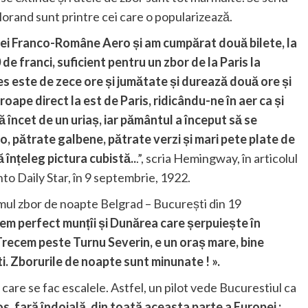
orand sunt printre cei care o popularizează.
ei Franco-Române Aero și am cumpărat două bilete, la
de franci, suficient pentru un zbor de la Paris la
es este de zece ore și jumătate și durează două ore și
ape direct la est de Paris, ridicându-ne în aer ca și
ă încet de un uriaș, iar pământul a început să se
o, pătrate galbene, pătrate verzi și mari pete plate de
înțeleg pictura cubistă..
.”, scria Hemingway, în articolul
nto Daily Star, în 9 septembrie, 1922.
imul zbor de noapte Belgrad – București din 19
dem perfect munțîi și Dunărea care șerpuiește în
 Trecem peste Turnu Severin, e un oraș mare, bine
. Zborurile de noapte sunt minunate ! ».
 care se fac escalele. Astfel, un pilot vede Bucurestiul ca
s, fară îndoială, din toată aceasta parte a Europei :