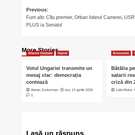
Post
Previous:
Fum alb: Cîțu premier, Orban liderul Camerei, USR
navigation
PLUS ia Senatul
More Stories
Afaceri Globale
Opinii
Economie
Votul Ungariei transmite un
Bătălia p
mesaj clar: democrația
salarii re
contează
criză din
Adrian Zuckerman
luni, 13 aprilie 2026
Lidia Moise
0
Lasă un răspuns