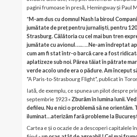
pagini frumoase în presă, Hemingway și Paul M
”
M-am dus cu domnul Nash la biroul Compani
jumătate de preț pentru jurnaliști, pentru 120 
Strasburg. Călătoria cu cel mai bun tren expr
jumătate cu avionul…..
…..
Ne-am îndreptat apro
cum am fi stat într-o barcă care a fost ridicat
aplatizeze sub noi. Părea tăiat în pătrate mar
verde acolo unde era o pădure. Am început să 
”A Paris-to-Strasbourg Flight”, publicat în Toro
Iată, de exemplu, ce spunea un pilot despre pr
septembrie 1923 «
Zburăm în lumina lunii. Ve
defileu. Nu e nici o problemă să ne orientăm.
iluminat…aterizăm fară probleme la București
Cartea e și o ocazie de a descoperi capitalele în
fiind «
un oraș atât de agreabil ! Cel mai frumo