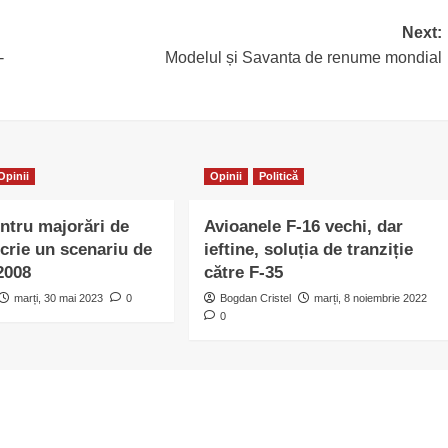
Next:
-
Modelul și Savanta de renume mondial
Opinii
Opinii
Politică
entru majorări de
Avioanele F-16 vechi, dar
scrie un scenariu de
ieftine, soluția de tranziție
 2008
către F-35
marți, 30 mai 2023
0
Bogdan Cristel
marți, 8 noiembrie 2022
0