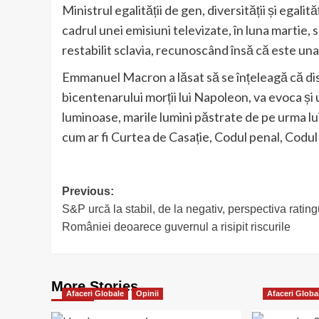
Ministrul egalității de gen, diversității și egali
cadrul unei emisiuni televizate, în luna martie, s
restabilit sclavia, recunoscând însă că este una d
Emmanuel Macron a lăsat să se înțeleagă că disc
bicentenarului morții lui Napoleon, va evoca și u
luminoase, marile lumini păstrate de pe urma lui
cum ar fi Curtea de Casație, Codul penal, Codul civ
Post
Previous:
S&P urcă la stabil, de la negativ, perspectiva rating
navigation
României deoarece guvernul a risipit riscurile
More Stories
Afaceri Globale
Opinii
Afaceri Globa