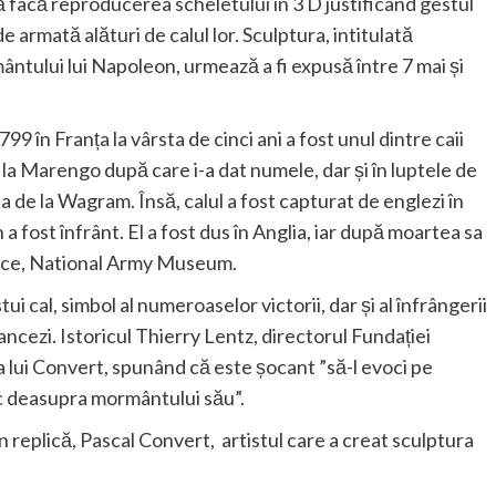
ă facă reproducerea scheletului în 3 D justificând gestul
 armată alături de calul lor. Sculptura, intitulată
lui lui Napoleon, urmează a fi expusă între 7 mai și
 în Franța la vârsta de cinci ani a fost unul dintre caii
de la Marengo după care i-a dat numele, dar și în luptele de
ia de la Wagram. Însă, calul a fost capturat de englezi în
a fost înfrânt. El a fost dus în Anglia, iar după moartea sa
anice, National Army Museum.
 cal, simbol al numeroaselor victorii, dar și al înfrângerii
ancezi. Istoricul Thierry Lentz, directorul Fundației
a lui Convert, spunând că este șocant ”să-l evoci pe
ic deasupra mormântului său”.
 replică, Pascal Convert, artistul care a creat sculptura