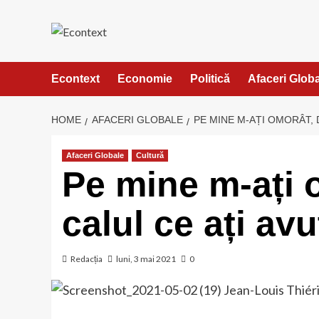
Skip
to
content
Econtext
Economie
Politică
Afaceri Glob
HOME
AFACERI GLOBALE
PE MINE M-AȚI OMORÂT, 
Afaceri Globale
Cultură
Pe mine m-ați 
calul ce ați av
Redacția
luni, 3 mai 2021
0