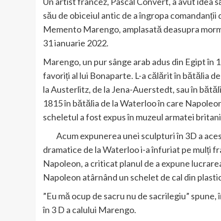
Un artist francez, Pascal Convert, a avut idea s
său de obiceiul antic de a îngropa comandanții de
Memento Marengo, amplasată deasupra mormântu
31 ianuarie 2022.
Marengo, un pur sânge arab adus din Egipt în 1799
favoriți al lui Bonaparte. L-a călărit în bătălia 
la Austerlitz, de la Jena-Auerstedt, sau în bătăl
1815 în bătălia de la Waterloo în care Napoleon 
scheletul a fost expus în muzeul armatei brit
Acum expunerea unei sculpturi în 3D a acestui
dramatice de la Waterloo i-a înfuriat pe mulți fr
Napoleon, a criticat planul de a expune lucrare
Napoleon atârnând un schelet de cal din plast
”Eu mă ocup de sacru nu de sacrilegiu” spune, în
în 3 D a calului Marengo.