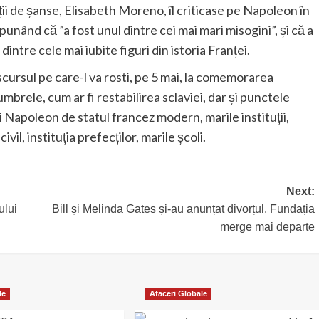
tății de șanse, Elisabeth Moreno, îl criticase pe Napoleon în
punând că ”a fost unul dintre cei mai mari misogini”, și că a
intre cele mai iubite figuri din istoria Franței.
ursul pe care-l va rosti, pe 5 mai, la comemorarea
mbrele, cum ar fi restabilirea sclaviei, dar și punctele
 Napoleon de statul francez modern, marile instituții,
il, instituția prefecților, marile școli.
Next:
ului
Bill și Melinda Gates și-au anunțat divorțul. Fundația
merge mai departe
le
Afaceri Globale