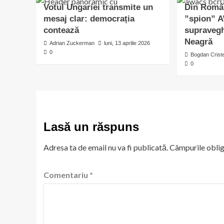
Votul Ungariei transmite un
Din Român
mesaj clar: democrația
”spion” 
contează
supravegh
Neagră
Adrian Zuckerman
luni, 13 aprilie 2026
0
Bogdan Criste
0
Lasă un răspuns
Adresa ta de email nu va fi publicată.
Câmpurile oblig
Comentariu
*