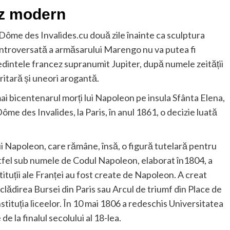
ez modern
Dôme des Invalides.cu două zile înainte ca sculptura
troversată a armăsarului Marengo nu va putea fi
ședintele francez supranumit Jupiter, după numele zeității
ritară și uneori arogantă.
bicentenarul morți lui Napoleon pe insula Sfânta Elena,
ôme des Invalides, la Paris, în anul 1861, o decizie luată
i Napoleon, care rămâne, însă, o figură tutelară pentru
altfel sub numele de Codul Napoleon, elaborat în1804, a
tituții ale Franței au fost create de Napoleon. A creat
clădirea Bursei din Paris sau Arcul de triumf din Place de
stituția liceelor. În 10 mai 1806 a redeschis Universitatea
e la finalul secolului al 18-lea.