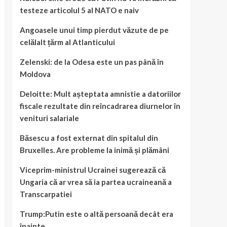
testeze articolul 5 al NATO e naiv
Angoasele unui timp pierdut văzute de pe
celălalt țărm al Atlanticului
Zelenski: de la Odesa este un pas până în
Moldova
Deloitte: Mult așteptata amnistie a datoriilor
fiscale rezultate din reîncadrarea diurnelor în
venituri salariale
Băsescu a fost externat din spitalul din
Bruxelles. Are probleme la inimă și plămâni
Viceprim-ministrul Ucrainei sugerează că
Ungaria că ar vrea să ia partea ucraineană a
Transcarpatiei
Trump:Putin este o altă persoană decât era
înainte