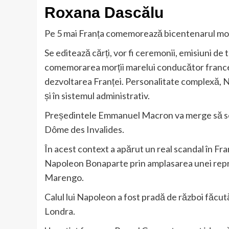
Roxana Dascălu
Pe 5 mai Franța comemorează bicentenarul mor
Se editează cărți, vor fi ceremonii, emisiuni de t
comemorarea morții marelui conducător francez
dezvoltarea Franței. Personalitate complexă, Na
și în sistemul administrativ.
Președintele Emmanuel Macron va merge să se 
Dôme des Invalides.
În acest context a apărut un real scandal în Fran
Napoleon Bonaparte prin amplasarea unei reprod
Marengo.
Calul lui Napoleon a fost pradă de război făcut
Londra.