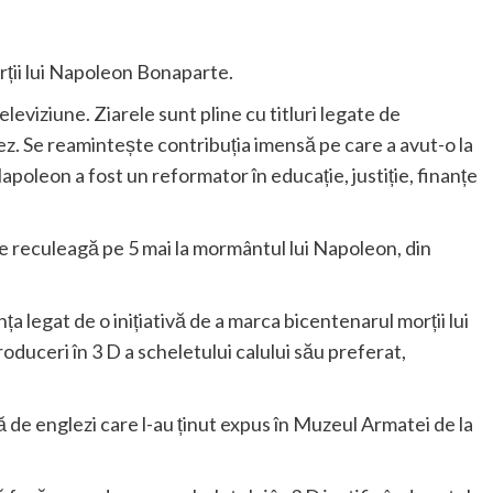
ții lui Napoleon Bonaparte.
eleviziune. Ziarele sunt pline cu titluri legate de
. Se reamintește contribuția imensă pe care a avut-o la
poleon a fost un reformator în educație, justiție, finanțe
reculeagă pe 5 mai la mormântul lui Napoleon, din
ța legat de o inițiativă de a marca bicentenarul morții lui
uceri în 3 D a scheletului calului său preferat,
ă de englezi care l-au ținut expus în Muzeul Armatei de la