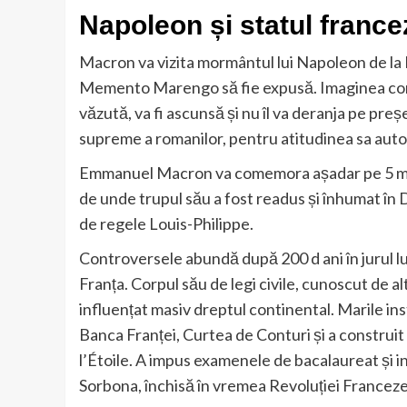
Napoleon și statul franc
Macron va vizita mormântul lui Napoleon de la 
Memento Marengo să fie expusă. Imaginea con
văzută, va fi ascunsă și nu îl va deranja pe pre
supreme a romanilor, pentru atitudinea sa auto
Emmanuel Macron va comemora așadar pe 5 mai 
de unde trupul său a fost readus și înhumat în D
de regele Louis-Philippe.
Controversele abundă după 200 d ani în jurul lu
Franța. Corpul său de legi civile, cunoscut de 
influențat masiv dreptul continental. Marile ins
Banca Franței, Curtea de Conturi și a construit 
l’Étoile. A impus examenele de bacalaureat și in
Sorbona, închisă în vremea Revoluției Franceze d