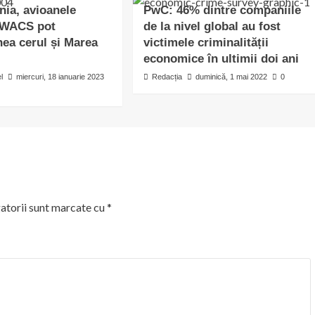
ia, avioanele
PwC: 46% dintre companiile
AWACS pot
de la nivel global au fost
ea cerul și Marea
victimele criminalității
economice în ultimii doi ani
l
miercuri, 18 ianuarie 2023
Redacția
duminică, 1 mai 2022
0
atorii sunt marcate cu
*