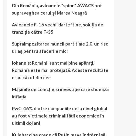
Din România, avioanele ”spion” AWACS pot
supraveghea cerul și Marea Neagră
Avioanele F-16 vechi, dar ieftine, soluția de
tranziție către F-35
Supraimpozitarea muncii part time 2.0, un risc
uriaș pentru afacerile mici
Iohannis: Românii sunt mai bine apărați,
România este mai protejată. Aceste rezultate
n-au căzut din cer
Mașinile de colecție, o investiție care sfidează
inflația
PwC: 46% dintre companiile de la nivel global
au fost victimele criminalității economice în
ultimii doi ani
Kuleba: cine crede că Putin nu va îndrăzni să