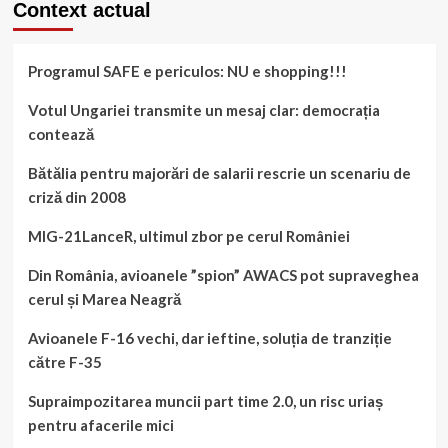
Context actual
Viceprim-
ministrul
Ucrainei
Programul SAFE e periculos: NU e shopping!!!
sugerează
că
Ungaria
Votul Ungariei transmite un mesaj clar: democrația
că
contează
ar
vrea
Bătălia pentru majorări de salarii rescrie un scenariu de
să
criză din 2008
ia
partea
MIG-21LanceR, ultimul zbor pe cerul României
ucraineană
a
Din România, avioanele ”spion” AWACS pot supraveghea
Transcarpatiei
cerul și Marea Neagră
Avioanele F-16 vechi, dar ieftine, soluția de tranziție
către F-35
Supraimpozitarea muncii part time 2.0, un risc uriaș
pentru afacerile mici