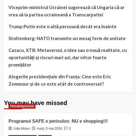
Viceprim-ministrul Ucrainei sugerează că Ungaria că ar
vrea să ia partea ucraineană a Transcarpatiei
Trump:Putin este o altă persoană decât era înainte
Stoltenberg: NATO transmite un mesaj ferm de unitate
Cazacu, XTB: Metaversul, o idee sau o nouă realitate, cu
oportunități și riscuri mari azi, dar viitor foarte
promițător
Alegerile prezidențiale din Franța: Cine este Eric
Zemmour și de ce este atât de controversat?
You may have missed
Uncategorized
Programul SAFE e periculos: NU e shopping!!!
Lidia Moise
marți, 5 mai 2026
0