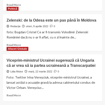
Read
Read More
more
Politică
about
Kuleba:
Zelenski: de la Odesa este un pas până în Moldova
cine
crede
Redacția
vineri, 8 aprilie 2022
0
că
foto: Bogdan Cristel Ce ar fi transmis Volodimir Zelenski
Putin
României dacă nu s-ar fi aflat, cu o zi înainte de...
nu
va
Read
Read More
îndrăzni
more
Afaceri Globale
să
about
testeze
Zelenski:
Viceprim-ministrul Ucrainei sugerează că Ungaria
articolul
de
că ar vrea să ia partea ucraineană a Transcarpatiei
5
la
al
Odesa
Lidia Moise
marți, 22 martie 2022
0
NATO
este
Foto: Twitter Irina Vereșciuk, viceprim-ministrul Ucrainei, a
e
un
lansat astăzi o acuzație gravă la adresa cabinetului condus de
naiv
pas
Victor Orban. Vereșciuc...
până
în
Read
Read More
Moldova
more
about