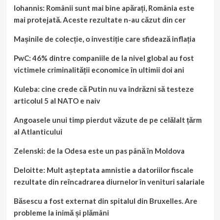
Iohannis: Românii sunt mai bine apărați, România este
mai protejată. Aceste rezultate n-au căzut din cer
Mașinile de colecție, o investiție care sfidează inflația
PwC: 46% dintre companiile de la nivel global au fost
victimele criminalității economice în ultimii doi ani
Kuleba: cine crede că Putin nu va îndrăzni să testeze
articolul 5 al NATO e naiv
Angoasele unui timp pierdut văzute de pe celălalt țărm
al Atlanticului
Zelenski: de la Odesa este un pas până în Moldova
Deloitte: Mult așteptata amnistie a datoriilor fiscale
rezultate din reîncadrarea diurnelor în venituri salariale
Băsescu a fost externat din spitalul din Bruxelles. Are
probleme la inimă și plămâni