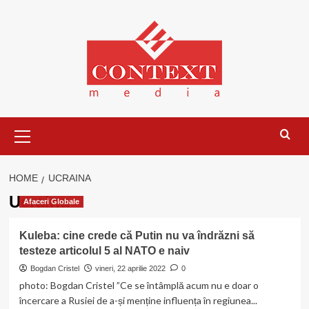
Skip
to
content
Primary
Menu
HOME
UCRAINA
Ucraina
Afaceri Globale
Kuleba: cine crede că Putin nu va îndrăzni să
testeze articolul 5 al NATO e naiv
Bogdan Cristel
vineri, 22 aprilie 2022
0
photo: Bogdan Cristel ”Ce se întâmplă acum nu e doar o
încercare a Rusiei de a-și menține influența în regiunea...