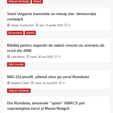
Afaceri Globale
Opinii
Votul Ungariei transmite un mesaj clar: democrația
contează
Adrian Zuckerman
luni, 13 aprilie 2026
0
Economie
Opinii
Bătălia pentru majorări de salarii rescrie un scenariu de
criză din 2008
Lidia Moise
marți, 30 mai 2023
0
Ştiri Locale
MIG-21LanceR, ultimul zbor pe cerul României
Bogdan Cristel
marți, 16 mai 2023
0
Afaceri Globale
Din România, avioanele ”spion” AWACS pot
supraveghea cerul și Marea Neagră