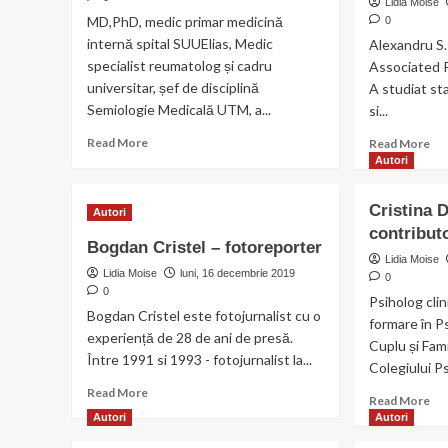
Lidia Moise
MD,PhD, medic primar medicină
0
internă spital SUUElias, Medic
Alexandru S.
specialist reumatolog și cadru
Associated P
universitar, șef de disciplină
A studiat st
Semiologie Medicală UTM, a...
si...
Read
Re
Read More
Read More
more
mo
Autori
about
ab
Simona
Al
Cristina 
Autori
Soare
Al
contribut
–
–
Bogdan Cristel – fotoreporter
contributor
con
Lidia Moise
Lidia Moise
luni, 16 decembrie 2019
0
0
Psiholog cli
Bogdan Cristel este fotojurnalist cu o
formare în P
experiență de 28 de ani de presă.
Cuplu și Fam
Între 1991 si 1993 - fotojurnalist la...
Colegiului Ps
Read
Read More
Re
Read More
more
mo
Autori
Autori
about
ab
Bogdan