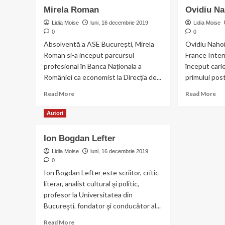
Cri
Mirela Roman
Cristel
Ovidiu Na
Dim
–
–
Lidia Moise
luni, 16 decembrie 2019
Lidia Moise
fotoreporter
con
0
0
Absolventă a ASE București, Mirela
Ovidiu Nahoi
Roman si-a inceput parcursul
France Inter
profesional în Banca Naționala a
început carie
României ca economist la Direcția de...
primului pos
Read
Re
Read More
Read More
more
mo
about
ab
Autori
Mirela
Ovi
Roman
Na
Ion Bogdan Lefter
–
con
Lidia Moise
luni, 16 decembrie 2019
0
Ion Bogdan Lefter este scriitor, critic
literar, analist cultural şi politic,
profesor la Universitatea din
Bucureşti, fondator şi conducător al...
Read
Read More