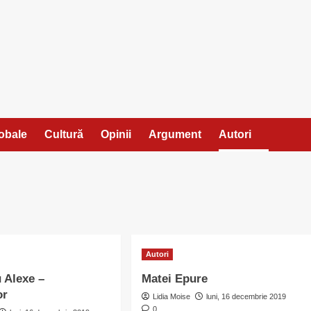
lobale
Cultură
Opinii
Argument
Autori
Autori
 Alexe –
Matei Epure
or
Lidia Moise
luni, 16 decembrie 2019
0