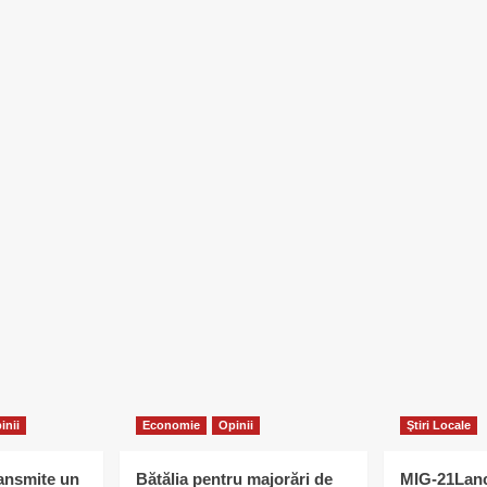
inii
Economie
Opinii
Ştiri Locale
ransmite un
Bătălia pentru majorări de
MIG-21Lanc