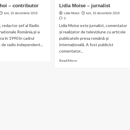
Dascalu
stina
hoi – contributor
Lidia Moise – jurnalist
–
itrescu
jurnalist
luni, 16 decembrie 2019
Lidia Moise
luni, 16 decembrie 2019
tributor
0
, redactor șef al Radio
Lidia Moise este jurnalist, comentator
nationale România,și-a
și realizator de televiziune cu articole
ra în 1990 în cadrul
publicateîn presa română și
t de radio independent...
internațională. A fost publicist
comentator...
ad
re
Read
Read More
out
more
diu
about
hoi
Lidia
Moise
tributor
–
jurnalist