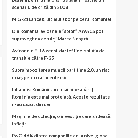
scenariu de criză din 2008
MIG-21LanceR, ultimul zbor pe cerul României
Din România, avioanele ”spion” AWACS pot
supraveghea cerul și Marea Neagră
Avioanele F-16 vechi, dar ieftine, soluția de
tranziție către F-35
Supraimpozitarea muncii part time 2.0, un risc
uriaș pentru afacerile mici
Iohannis: Românii sunt mai bine apărați,
România este mai protejată. Aceste rezultate
n-au căzut din cer
Mașinile de colecție, o investiție care sfidează
inflația
PwC: 46% dintre companiile de la nivel global