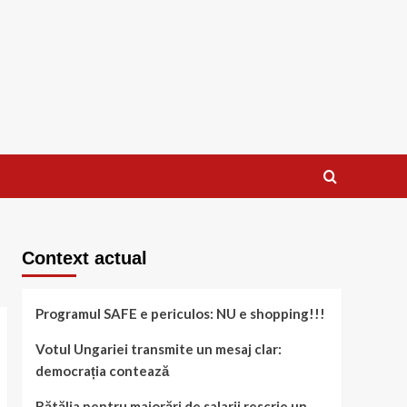
Context actual
Programul SAFE e periculos: NU e shopping!!!
Votul Ungariei transmite un mesaj clar:
democrația contează
Bătălia pentru majorări de salarii rescrie un