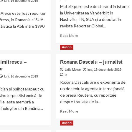
luni, 16 decembrie 2019
Matei Epure este doctorand în istorie
la Universitatea Vanderbilt în
 Alexe este fost reporter
Nashville, TN, SUA și a debutat în
ress, in Romania si SUA.
revista Reporter Global...
atistica la ASE intre 1990
Read
Read More
more
ad
about
re
Autori
Matei
out
Epure
exandru
Dimitrescu –
Roxana Dascalu – jurnalist
exe
or
Lidia Moise
luni, 16 decembrie 2019
tributor
0
luni, 16 decembrie 2019
Roxana Dascălu are o experiență de
un deceniu la agenția internațională
nician și psihoterapeut cu
de presă Reuters, cu reportaje
sihoterpie Sistemică de
despre tranziția de la...
ilie, este membră a
ihologilor din România...
Read
Read More
more
ad
about
re
Autori
Roxana
out