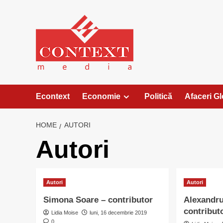
Skip
to
content
Econtext
Economie
Politică
Afaceri G
HOME
AUTORI
Autori
Autori
Autori
Simona Soare – contributor
Alexandru
contribut
Lidia Moise
luni, 16 decembrie 2019
0