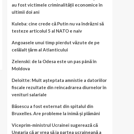
au fost victimele criminalității economice în
ultimii doi ani
Kuleba: cine crede că Putin nu va îndrăzni să
testeze articolul 5 al NATO e naiv
Angoasele unui timp pierdut văzute de pe
celălalt țărm al Atlanticului
Zelenski: de la Odesa este un pas până în
Moldova
Deloitte: Mult așteptata amnistie a datoriilor
fiscale rezultate din reîncadrarea diurnelor în
venituri salariale
Băsescu a fost externat din spitalul din
Bruxelles. Are probleme la inimă și plămâni
Viceprim-ministrul Ucrainei sugerează că
Ungaria că ar vrea să ia partea ucraineană a