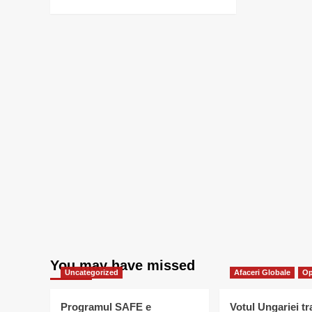
more
about
Ion
Bogdan
Lefter
You may have missed
Uncategorized
Afaceri Globale
Op
Programul SAFE e
Votul Ungariei t