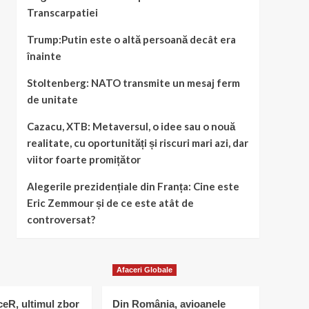
Transcarpatiei
Trump:Putin este o altă persoană decât era
înainte
Stoltenberg: NATO transmite un mesaj ferm
de unitate
Cazacu, XTB: Metaversul, o idee sau o nouă
realitate, cu oportunități și riscuri mari azi, dar
viitor foarte promițător
Alegerile prezidențiale din Franța: Cine este
Eric Zemmour și de ce este atât de
controversat?
Afaceri Globale
eR, ultimul zbor
Din România, avioanele