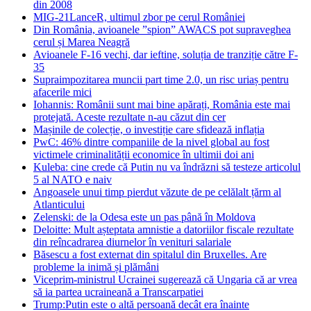
din 2008
MIG-21LanceR, ultimul zbor pe cerul României
Din România, avioanele ”spion” AWACS pot supraveghea
cerul și Marea Neagră
Avioanele F-16 vechi, dar ieftine, soluția de tranziție către F-
35
Supraimpozitarea muncii part time 2.0, un risc uriaș pentru
afacerile mici
Iohannis: Românii sunt mai bine apărați, România este mai
protejată. Aceste rezultate n-au căzut din cer
Mașinile de colecție, o investiție care sfidează inflația
PwC: 46% dintre companiile de la nivel global au fost
victimele criminalității economice în ultimii doi ani
Kuleba: cine crede că Putin nu va îndrăzni să testeze articolul
5 al NATO e naiv
Angoasele unui timp pierdut văzute de pe celălalt țărm al
Atlanticului
Zelenski: de la Odesa este un pas până în Moldova
Deloitte: Mult așteptata amnistie a datoriilor fiscale rezultate
din reîncadrarea diurnelor în venituri salariale
Băsescu a fost externat din spitalul din Bruxelles. Are
probleme la inimă și plămâni
Viceprim-ministrul Ucrainei sugerează că Ungaria că ar vrea
să ia partea ucraineană a Transcarpatiei
Trump:Putin este o altă persoană decât era înainte