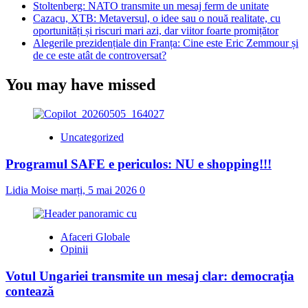
Stoltenberg: NATO transmite un mesaj ferm de unitate
Cazacu, XTB: Metaversul, o idee sau o nouă realitate, cu
oportunități și riscuri mari azi, dar viitor foarte promițător
Alegerile prezidențiale din Franța: Cine este Eric Zemmour și
de ce este atât de controversat?
You may have missed
Uncategorized
Programul SAFE e periculos: NU e shopping!!!
Lidia Moise
marți, 5 mai 2026
0
Afaceri Globale
Opinii
Votul Ungariei transmite un mesaj clar: democrația
contează