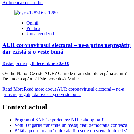
Aritmetica scenariilor
Opinii
Politică
Uncategorized
AUR coronavirusul electoral – ne-a prins nepregătiți
dar există și o veste bună
Redacția
marți, 8 decembrie 2020
0
Ovidiu Nahoi Ce este AUR? Cum de n-am știut de ei până acum?
De unde a apărut? Este periculos? Multe...
Read More
Read more about AUR coronavirusul electoral – ne-a
prins nepregătiți dar există și o veste bună
Context actual
Programul SAFE e periculos: NU e shopping!!!
Votul Ungariei transmite un mesaj clar: democrația contează
Bătălia pentru majorări de salarii rescrie un scenariu de criză