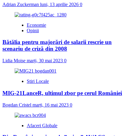
Adrian Zuckerman
luni, 13 aprilie 2026
0
Economie
Opinii
Bătălia pentru majorări de salarii rescrie un
scenariu de criză din 2008
Lidia Moise
marți, 30 mai 2023
0
Ştiri Locale
MIG-21LanceR, ultimul zbor pe cerul României
Bogdan Cristel
marți, 16 mai 2023
0
Afaceri Globale