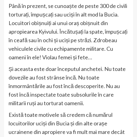
Până în prezent, se cunoaște de peste 300 de civili
torturați, împușcați sau uciși în alt mod la Bucia.
Locuitori obișnuiți ai unui oraș obișnuit din
apropiearea Kyivului. Încătușați la spate, împușcați
în ceafă sau în ochi și uciși pe străzi. Zdrobeau
vehiculele civile cu echipamente militare. Cu
oameni în ele! Violau femei și fete…
Și aceasta este doar începutul anchetei. Nu toate
dovezile au fost strânse încă. Nu toate
înmormântările au fost încă descoperite. Nu au
fost încă inspectate toate subsolurile în care
militarii ruși au torturat oamenii.
Există toate motivele să credem că numărul
locuitorilor uciși din Bucia și din alte orașe
ucrainene din apropiere va fi mult mai mare decât