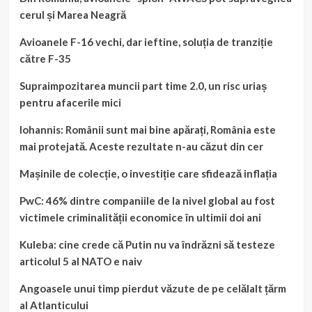
cerul și Marea Neagră
Avioanele F-16 vechi, dar ieftine, soluția de tranziție
către F-35
Supraimpozitarea muncii part time 2.0, un risc uriaș
pentru afacerile mici
Iohannis: Românii sunt mai bine apărați, România este
mai protejată. Aceste rezultate n-au căzut din cer
Mașinile de colecție, o investiție care sfidează inflația
PwC: 46% dintre companiile de la nivel global au fost
victimele criminalității economice în ultimii doi ani
Kuleba: cine crede că Putin nu va îndrăzni să testeze
articolul 5 al NATO e naiv
Angoasele unui timp pierdut văzute de pe celălalt țărm
al Atlanticului