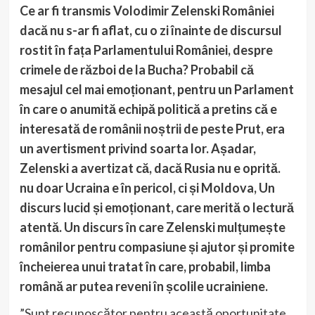
Ce ar fi transmis Volodimir Zelenski României
dacă nu s-ar fi aflat, cu o zi înainte de discursul
rostit în fața Parlamentului României, despre
crimele de război de la Bucha? Probabil că
mesajul cel mai emoționant, pentru un Parlament
în care o anumită echipă politică a pretins că e
interesată de românii noștrii de peste Prut, era
un avertisment privind soarta lor. Așadar,
Zelenski a avertizat că, dacă Rusia nu e oprită.
nu doar Ucraina e în pericol, ci și Moldova, Un
discurs lucid și emoționant, care merită o lectură
atentă. Un discurs în care Zelenski mulțumește
românilor pentru compasiune și ajutor și promite
încheierea unui tratat în care, probabil, limba
română ar putea reveni în școlile ucrainiene.
”Sunt recunoscător pentru această oportunitate