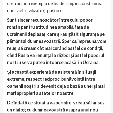
crea un nou exemplu de leadership în construirea
unei vieți civilizate și pașnice.
Sunt sincer recunoscător întregului popor
român pentru atitudinea amabilă fața de
ucrainenii deplasați care și-au găsit siguranța pe
pământul dumneavoastră. Sper că împreună vom
reuși să creăm cât mai curând astfel de condiții,
când Rusia va renunța la război și astfel poporul
nostru se va putea întoarce acasă, în Ucraina.
Și această experiență de asistență în situații
extreme, respect reciproc, bunăvoință între
oamenii noștri a devenit deja o bază a unei și mai
mari apropieri a statelor noastre.
De îndată ce situația va permite, vreau să lansez
un dialog cu dumneavoastră asupra unui nou