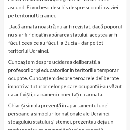
ascund. Ei vorbesc deschis despre scopul invaziei
pe teritoriul Ucrainei.
Dacă armata noastră nu ar fi rezistat, dacă poporul
nu s-ar fi ridicat în apărarea statului, aceștea ar fi
făcut ceea ce au făcut la Bucia – dar pe tot
teritoriul Ucrainei.
Cunoaștem despre uciderea deliberată a
profesorilor și educatorilor în teritoriile temporar
ocupate. Cunoaștem despre teroarele deliberate
împotriva tuturor celor pe care ocupanții i-au văzut
ca activiști, ca oameni conectați cu armata.
Chiar și simpla prezență în apartamentul unei
persoane a simbolurilor naționale ale Ucrainei,
steaguluiu statului și stemei, prezentau deja un
motiv pentru ca ocupanții să ucide această