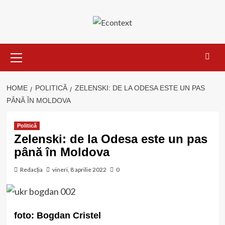
Skip
to
content
Primary
Menu
HOME
POLITICĂ
ZELENSKI: DE LA ODESA ESTE UN PAS
PÂNĂ ÎN MOLDOVA
Politică
Zelenski: de la Odesa este un pas
până în Moldova
Redacția
vineri, 8 aprilie 2022
0
foto:
Bogdan Cristel