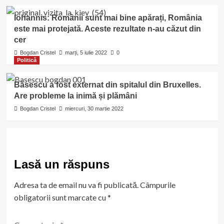
Iohannis: Românii sunt mai bine apărați, România
este mai protejată. Aceste rezultate n-au căzut din
cer
Bogdan Cristel
marți, 5 iulie 2022
0
Politică
Băsescu a fost externat din spitalul din Bruxelles.
Are probleme la inimă și plămâni
Bogdan Cristel
miercuri, 30 martie 2022
Lasă un răspuns
Adresa ta de email nu va fi publicată.
Câmpurile
obligatorii sunt marcate cu
*