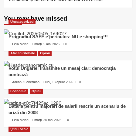
You may have missed
Uncategorized
Programul SAFE e periculos: NU e shopping!!!
Lidia Moise
marți, 5 mai 2026
0
Afaceri Globale
Opinii
Votul Ungariei transmite un mesaj clar: democrația
contează
Adrian Zuckerman
luni, 13 aprilie 2026
0
Economie
Opinii
Bătălia pentru majorări de salarii rescrie un scenariu de
criză din 2008
Lidia Moise
marți, 30 mai 2023
0
Ştiri Locale