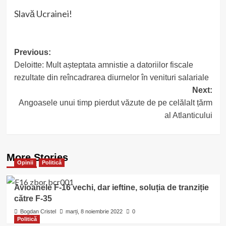
Slavă Ucrainei!
Post
Previous:
Deloitte: Mult așteptata amnistie a datoriilor fiscale
navigation
rezultate din reîncadrarea diurnelor în venituri salariale
Next:
Angoasele unui timp pierdut văzute de pe celălalt țărm
al Atlanticului
More Stories
Opinii
Politică
Avioanele F-16 vechi, dar ieftine, soluția de tranziție
către F-35
Bogdan Cristel
marți, 8 noiembrie 2022
0
Politică