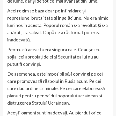
de lume, dar și de tot cel mai avansat din lume.
Acel regim se baza doar pe intimidare și
represiune, brutalitate și înșelăciune. Nu era nimic
luminos în acesta. Poporul român s-a revoltat și s-a
apărat, s-a salvat. După ce a răsturnat puterea
inadecvată.
Pentru că aceasta era singura cale. Ceauşescu,
soţia, cei apropiați de el şi Securitatea lui nu au
putut fi convinşi.
De asemenea, este imposibil să-i convingi pe cei
care promovează războiul în Rusia acum. Pe cei
care dau ordine criminale. Pe cei care elaborează
planuri pentru genocidul poporului ucrainean și
distrugerea Statului Ucrainean.
Acești oameni sunt inadecvați. Au pierdut orice