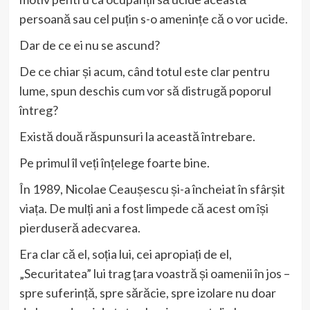
persoană sau cel puțin s-o amenințe că o vor ucide.
Dar de ce ei nu se ascund?
De ce chiar și acum, când totul este clar pentru
lume, spun deschis cum vor să distrugă poporul
întreg?
Există două răspunsuri la această întrebare.
Pe primul îl veți înțelege foarte bine.
În 1989, Nicolae Ceaușescu și-a încheiat în sfârșit
viața. De mulți ani a fost limpede că acest om își
pierduseră adecvarea.
Era clar că el, soția lui, cei apropiați de el,
„Securitatea” lui trag țara voastră și oamenii în jos –
spre suferință, spre sărăcie, spre izolare nu doar