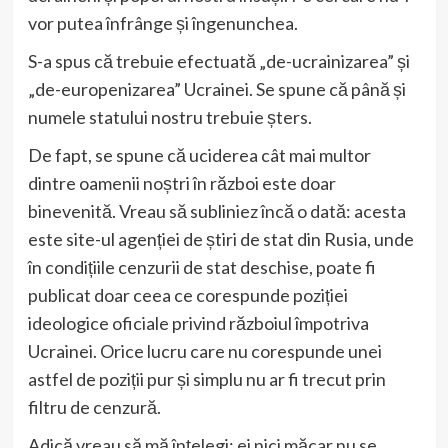
vor putea înfrânge și îngenunchea.
S-a spus că trebuie efectuată „de-ucrainizarea” și
„de-europenizarea” Ucrainei. Se spune că până și
numele statului nostru trebuie șters.
De fapt, se spune că uciderea cât mai multor
dintre oamenii noștri în război este doar
binevenită. Vreau să subliniez încă o dată: acesta
este site-ul agenției de știri de stat din Rusia, unde
în condițiile cenzurii de stat deschise, poate fi
publicat doar ceea ce corespunde poziției
ideologice oficiale privind războiul împotriva
Ucrainei. Orice lucru care nu corespunde unei
astfel de poziții pur și simplu nu ar fi trecut prin
filtru de cenzură.
Adică vreau să mă înțelegi: ei nici măcar nu se