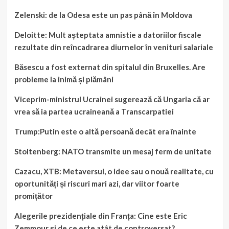
Zelenski: de la Odesa este un pas până în Moldova
Deloitte: Mult așteptata amnistie a datoriilor fiscale
rezultate din reîncadrarea diurnelor în venituri salariale
Băsescu a fost externat din spitalul din Bruxelles. Are
probleme la inimă și plămâni
Viceprim-ministrul Ucrainei sugerează că Ungaria că ar
vrea să ia partea ucraineană a Transcarpatiei
Trump:Putin este o altă persoană decât era înainte
Stoltenberg: NATO transmite un mesaj ferm de unitate
Cazacu, XTB: Metaversul, o idee sau o nouă realitate, cu
oportunități și riscuri mari azi, dar viitor foarte
promițător
Alegerile prezidențiale din Franța: Cine este Eric
Zemmour și de ce este atât de controversat?