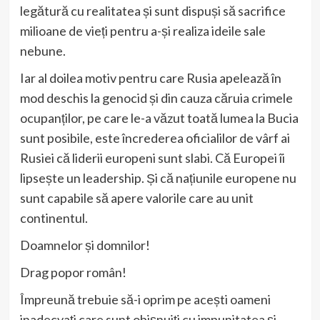
legătură cu realitatea și sunt dispuși să sacrifice
milioane de vieți pentru a-și realiza ideile sale
nebune.
Iar al doilea motiv pentru care Rusia apelează în
mod deschis la genocid și din cauza căruia crimele
ocupanților, pe care le-a văzut toată lumea la Bucia
sunt posibile, este încrederea oficialilor de vârf ai
Rusiei că liderii europeni sunt slabi. Că Europei îi
lipsește un leadership. Și că națiunile europene nu
sunt capabile să apere valorile care au unit
continentul.
Doamnelor și domnilor!
Drag popor român!
Împreună trebuie să-i oprim pe acești oameni
inadecvați care sunt obișnuiți cu impunitatea și,