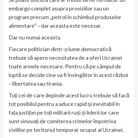
embargo complet asupra proviziilor sau un
program precum „petrol în schimbul produselor
alimentare” – dar aceasta este necesar.
Dar nu numai aceasta.
Fiecare politician dintr-o lume democratică
trebuie să apere necesitatea de a oferi Ucrainei
toate armele necesare. Pentru că pe câmpul de
luptă se decide cine va fi învingător în acest război
– libertatea sau tirania.
Toți cei de care depinde acest lucru trebuie să facă
tot posibilul pentru a aduce rapid și inevitabil în
fața justiției pe toți militarii ruși și liderii lor care
sunt vinovați de comiterea crimelor împotriva
civililor pe teritoriul temporar ocupat al Ucrainei.