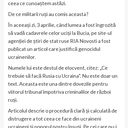
ceea ce cunoaștem astăzi.
De ce militarii ruși au comis aceasta?
În aceeași zi, 3 aprilie, când lumea a fost îngrozită
să vadă cadavrele celor uciși la Bucia, pe site-ul
agenției de știri de stat ruse RIA Novosti a fost
publicat un articol care justifică genocidul
ucrainenilor.
Numele lui este destul de elocvent, citez: „Ce
trebuie să facă Rusia cu Ucraina”. Nu este doar un
text. Aceasta este una dintre dovezile pentru
viitorul tribunal împotriva criminalilor de război
ruși.
Articolul descrie o procedură clară și calculată de
distrugere a tot ceea ce face din ucraineni
ucraineni și poporul nostru însuși. Pe cei care nu-i