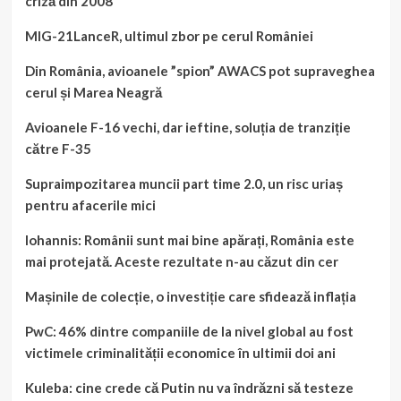
criză din 2008
acces
MIG-21LanceR, ultimul zbor pe cerul României
Din România, avioanele ”spion” AWACS pot supraveghea
cerul și Marea Neagră
Avioanele F-16 vechi, dar ieftine, soluția de tranziție
către F-35
Supraimpozitarea muncii part time 2.0, un risc uriaș
pentru afacerile mici
Iohannis: Românii sunt mai bine apărați, România este
mai protejată. Aceste rezultate n-au căzut din cer
Mașinile de colecție, o investiție care sfidează inflația
PwC: 46% dintre companiile de la nivel global au fost
victimele criminalității economice în ultimii doi ani
Kuleba: cine crede că Putin nu va îndrăzni să testeze