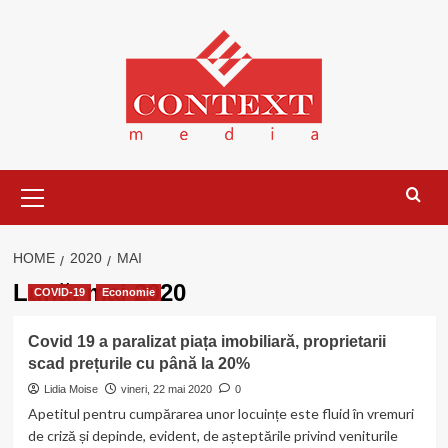
Skip
to
content
Primary
Menu
HOME
2020
MAI
Lună:
mai 2020
COVID-19
Economie
Covid 19 a paralizat piața imobiliară, proprietarii
scad prețurile cu până la 20%
Lidia Moise
vineri, 22 mai 2020
0
Apetitul pentru cumpărarea unor locuințe este fluid în vremuri
de criză și depinde, evident, de așteptările privind veniturile