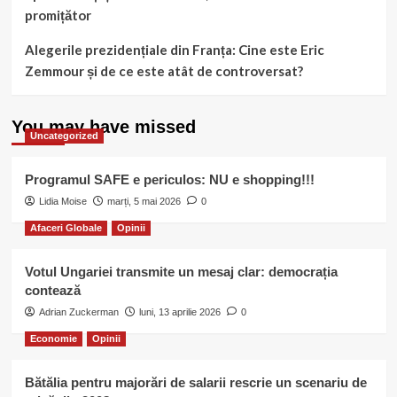
promițător
Alegerile prezidențiale din Franța: Cine este Eric
Zemmour și de ce este atât de controversat?
You may have missed
Uncategorized
Programul SAFE e periculos: NU e shopping!!!
Lidia Moise
marți, 5 mai 2026
0
Afaceri Globale
Opinii
Votul Ungariei transmite un mesaj clar: democrația
contează
Adrian Zuckerman
luni, 13 aprilie 2026
0
Economie
Opinii
Bătălia pentru majorări de salarii rescrie un scenariu de