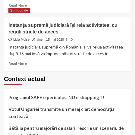
Read
Read More
more
Ştiri Locale
about
Tătaru:
Instanța supremă judiciară își reia activitatea, cu
slujbele
reguli stricte de acces
permise
în
Lidia Moise
vineri, 15 mai 2020
0
exteriorul
Instanța judiciară supremă din România își va relua activitatea
bisericii.
după 15 mai însă va impune măsuri stricte de acces în...
BOR
recomandă
Read
Read More
vârstinicilor
more
să
about
Context actual
rămână
Instanța
acasă
supremă
judiciară
Programul SAFE e periculos: NU e shopping!!!
își
reia
activitatea,
Votul Ungariei transmite un mesaj clar: democrația
cu
contează
reguli
stricte
Bătălia pentru majorări de salarii rescrie un scenariu de
de