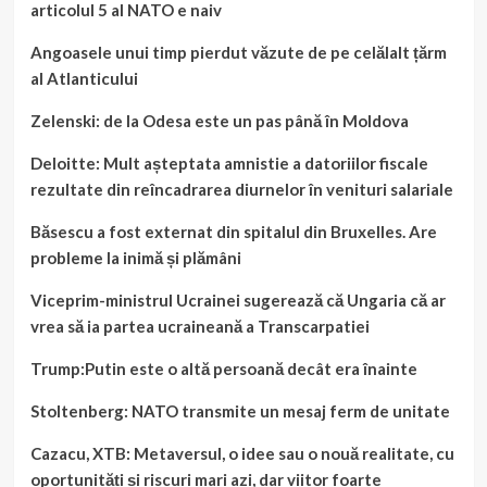
articolul 5 al NATO e naiv
Angoasele unui timp pierdut văzute de pe celălalt țărm
al Atlanticului
Zelenski: de la Odesa este un pas până în Moldova
Deloitte: Mult așteptata amnistie a datoriilor fiscale
rezultate din reîncadrarea diurnelor în venituri salariale
Băsescu a fost externat din spitalul din Bruxelles. Are
probleme la inimă și plămâni
Viceprim-ministrul Ucrainei sugerează că Ungaria că ar
vrea să ia partea ucraineană a Transcarpatiei
Trump:Putin este o altă persoană decât era înainte
Stoltenberg: NATO transmite un mesaj ferm de unitate
Cazacu, XTB: Metaversul, o idee sau o nouă realitate, cu
oportunități și riscuri mari azi, dar viitor foarte