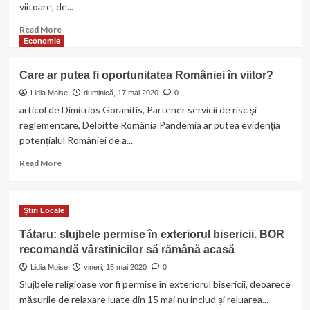
viitoare, de...
Read
Read More
more
Economie
about
Covid
Care ar putea fi oportunitatea României în viitor?
19
a
Lidia Moise
duminică, 17 mai 2020
0
paralizat
articol de Dimitrios Goranitis, Partener servicii de risc şi
piața
reglementare, Deloitte România Pandemia ar putea evidenția
imobiliară,
potențialul României de a...
proprietarii
scad
Read
Read More
prețurile
more
cu
about
până
Care
Ştiri Locale
la
ar
20%
putea
Tătaru: slujbele permise în exteriorul bisericii. BOR
fi
recomandă vârstinicilor să rămână acasă
oportunitatea
României
Lidia Moise
vineri, 15 mai 2020
0
în
Slujbele religioase vor fi permise în exteriorul bisericii, deoarece
viitor?
măsurile de relaxare luate din 15 mai nu includ și reluarea...