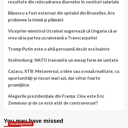
rezultate din reîncadrarea diurnelor în venituri salariale
Băsescu a fost externat din spitalul din Bruxelles. Are
probleme la inimă și plămâni
Viceprim-ministrul Ucrainei sugerează că Ungaria că ar
vrea să ia partea ucraineană a Transcarpatiei
Trump:Putin este o altă persoană decât era înainte
Stoltenberg: NATO transmite un mesaj ferm de unitate
Cazacu, XTB: Metaversul, o idee sau o nouă realitate, cu
oportunități și riscuri mari azi, dar viitor foarte
promițător
Alegerile prezidențiale din Franța: Cine este Eric
Zemmour și de ce este atât de controversat?
You may have missed
Uncategorized