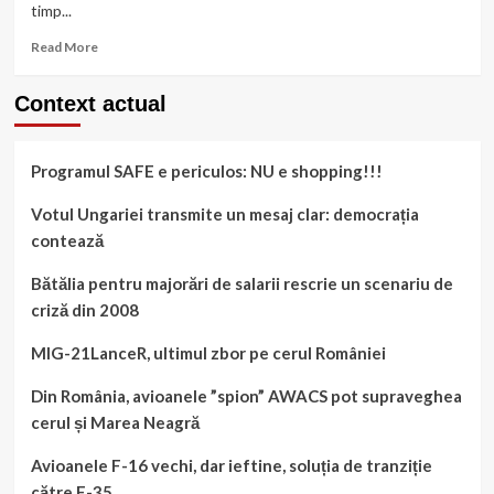
timp...
Read
Read More
more
about
Context actual
Avioanele
F-
16
Programul SAFE e periculos: NU e shopping!!!
vechi,
dar
ieftine,
Votul Ungariei transmite un mesaj clar: democrația
soluția
contează
de
tranziție
Bătălia pentru majorări de salarii rescrie un scenariu de
către
criză din 2008
F-
35
MIG-21LanceR, ultimul zbor pe cerul României
Din România, avioanele ”spion” AWACS pot supraveghea
cerul și Marea Neagră
Avioanele F-16 vechi, dar ieftine, soluția de tranziție
către F-35