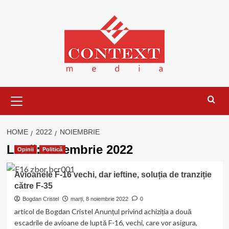
Skip
to
content
Primary
Menu
HOME
2022
NOIEMBRIE
Lună:
noiembrie 2022
Opinii
Politică
Avioanele F-16 vechi, dar ieftine, soluția de tranziție
către F-35
Bogdan Cristel
marți, 8 noiembrie 2022
0
articol de Bogdan Cristel Anunțul privind achiziția a două
escadrile de avioane de luptă F-16, vechi, care vor asigura,