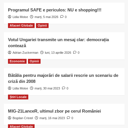
Programul SAFE e periculos: NU e shopping!!!
Lidia Moise
marți, 5 mai 2026
0
Afaceri Globale
Opinii
Votul Ungariei transmite un mesaj clar: democrația
contează
Adrian Zuckerman
luni, 13 aprilie 2026
0
Economie
Opinii
Bătălia pentru majorări de salarii rescrie un scenariu de
criză din 2008
Lidia Moise
marți, 30 mai 2023
0
Ştiri Locale
MIG-21LanceR, ultimul zbor pe cerul României
Bogdan Cristel
marți, 16 mai 2023
0
Afaceri Globale