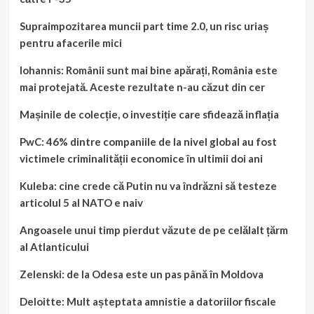
Supraimpozitarea muncii part time 2.0, un risc uriaș
pentru afacerile mici
Iohannis: Românii sunt mai bine apărați, România este
mai protejată. Aceste rezultate n-au căzut din cer
Mașinile de colecție, o investiție care sfidează inflația
PwC: 46% dintre companiile de la nivel global au fost
victimele criminalității economice în ultimii doi ani
Kuleba: cine crede că Putin nu va îndrăzni să testeze
articolul 5 al NATO e naiv
Angoasele unui timp pierdut văzute de pe celălalt țărm
al Atlanticului
Zelenski: de la Odesa este un pas până în Moldova
Deloitte: Mult așteptata amnistie a datoriilor fiscale