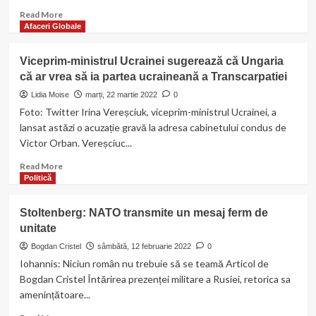
Read
Read More
more
Afaceri Globale
about
Din
Viceprim-ministrul Ucrainei sugerează că Ungaria
România,
că ar vrea să ia partea ucraineană a Transcarpatiei
avioanele
”spion”
Lidia Moise
marți, 22 martie 2022
0
AWACS
Foto: Twitter Irina Vereșciuk, viceprim-ministrul Ucrainei, a
pot
lansat astăzi o acuzație gravă la adresa cabinetului condus de
supraveghea
Victor Orban. Vereșciuc...
cerul
și
Read
Read More
Marea
more
Politică
Neagră
about
Viceprim-
Stoltenberg: NATO transmite un mesaj ferm de
ministrul
unitate
Ucrainei
sugerează
Bogdan Cristel
sâmbătă, 12 februarie 2022
0
că
Iohannis: Niciun român nu trebuie să se teamă Articol de
Ungaria
Bogdan Cristel Întărirea prezenței militare a Rusiei, retorica sa
că
amenințătoare...
ar
vrea
Read