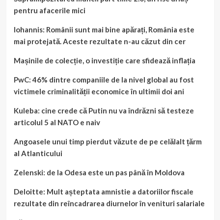
pentru afacerile mici
Iohannis: Românii sunt mai bine apărați, România este
mai protejată. Aceste rezultate n-au căzut din cer
Mașinile de colecție, o investiție care sfidează inflația
PwC: 46% dintre companiile de la nivel global au fost
victimele criminalității economice în ultimii doi ani
Kuleba: cine crede că Putin nu va îndrăzni să testeze
articolul 5 al NATO e naiv
Angoasele unui timp pierdut văzute de pe celălalt țărm
al Atlanticului
Zelenski: de la Odesa este un pas până în Moldova
Deloitte: Mult așteptata amnistie a datoriilor fiscale
rezultate din reîncadrarea diurnelor în venituri salariale