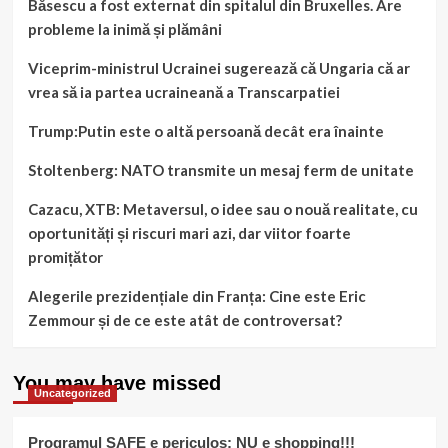
Băsescu a fost externat din spitalul din Bruxelles. Are
probleme la inimă și plămâni
Viceprim-ministrul Ucrainei sugerează că Ungaria că ar
vrea să ia partea ucraineană a Transcarpatiei
Trump:Putin este o altă persoană decât era înainte
Stoltenberg: NATO transmite un mesaj ferm de unitate
Cazacu, XTB: Metaversul, o idee sau o nouă realitate, cu
oportunități și riscuri mari azi, dar viitor foarte
promițător
Alegerile prezidențiale din Franța: Cine este Eric
Zemmour și de ce este atât de controversat?
You may have missed
Uncategorized
Programul SAFE e periculos: NU e shopping!!!