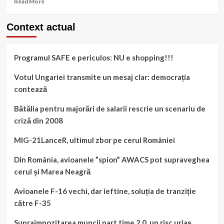
Read More
să
more
ia
about
Context actual
partea
Stoltenberg:
ucraineană
NATO
a
transmite
Transcarpatiei
Programul SAFE e periculos: NU e shopping!!!
un
mesaj
ferm
Votul Ungariei transmite un mesaj clar: democrația
de
contează
unitate
Bătălia pentru majorări de salarii rescrie un scenariu de
criză din 2008
MIG-21LanceR, ultimul zbor pe cerul României
Din România, avioanele ”spion” AWACS pot supraveghea
cerul și Marea Neagră
Avioanele F-16 vechi, dar ieftine, soluția de tranziție
către F-35
Supraimpozitarea muncii part time 2.0, un risc uriaș