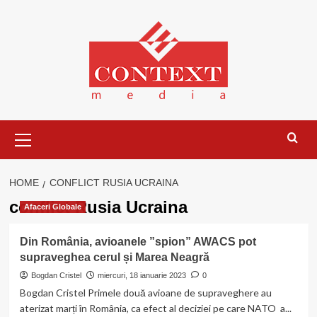
Skip
to
content
Primary
Menu
HOME
CONFLICT RUSIA UCRAINA
conflict Rusia Ucraina
Afaceri Globale
Din România, avioanele ”spion” AWACS pot
supraveghea cerul și Marea Neagră
Bogdan Cristel
miercuri, 18 ianuarie 2023
0
Bogdan Cristel Primele două avioane de supraveghere au
aterizat marți în România, ca efect al deciziei pe care NATO a...