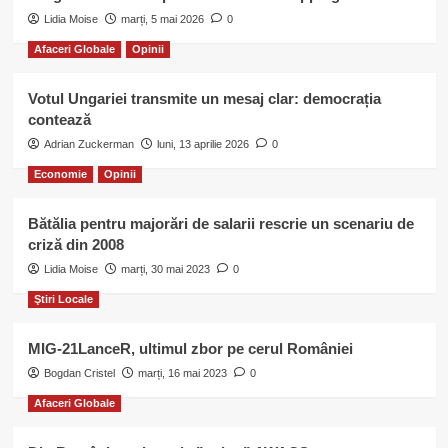
Lidia Moise
marți, 5 mai 2026
0
Afaceri Globale
Opinii
Votul Ungariei transmite un mesaj clar: democrația
contează
Adrian Zuckerman
luni, 13 aprilie 2026
0
Economie
Opinii
Bătălia pentru majorări de salarii rescrie un scenariu de
criză din 2008
Lidia Moise
marți, 30 mai 2023
0
Ştiri Locale
MIG-21LanceR, ultimul zbor pe cerul României
Bogdan Cristel
marți, 16 mai 2023
0
Afaceri Globale