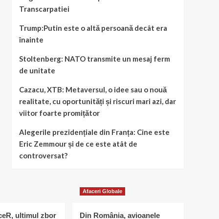
Transcarpatiei
Trump:Putin este o altă persoană decât era
înainte
Stoltenberg: NATO transmite un mesaj ferm
de unitate
Cazacu, XTB: Metaversul, o idee sau o nouă
realitate, cu oportunități și riscuri mari azi, dar
viitor foarte promițător
Alegerile prezidențiale din Franța: Cine este
Eric Zemmour și de ce este atât de
controversat?
Afaceri Globale
eR, ultimul zbor
Din România, avioanele