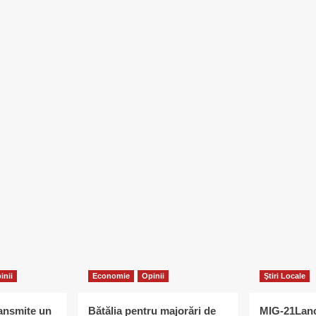
inii
Economie
Opinii
Ştiri Locale
ransmite un
Bătălia pentru majorări de
MIG-21Lanc