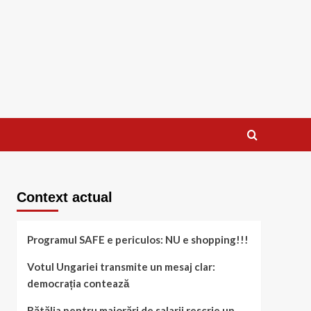
Context actual
Programul SAFE e periculos: NU e shopping!!!
Votul Ungariei transmite un mesaj clar:
democrația contează
Bătălia pentru majorări de salarii rescrie un