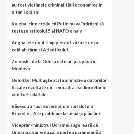
au fost victimele criminalității economice în
ultimii doi ani
Kuleba: cine crede că Putin nu va îndrăzni să
testeze articolul 5 al NATO e naiv
Angoasele unui timp pierdut văzute de pe
celălalt țărm al Atlanticului
Zelenski: de la Odesa este un pas până în
Moldova
Deloitte: Mult așteptata amnistie a datoriilor
fiscale rezultate din reîncadrarea diurnelor în
venituri salariale
Băsescu a fost externat din spitalul din
Bruxelles. Are probleme la inimă și plămâni
Viceprim-ministrul Ucrainei sugerează că
Ungaria că ar vrea să ia partea ucraineană a