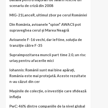
scenariu de criză din 2008
MIG-21LanceR, ultimul zbor pe cerul României
Din România, avioanele ”spion” AWACS pot
supraveghea cerul și Marea Neagră
Avioanele F-16 vechi, dar ieftine, soluția de
tranziție către F-35
Supraimpozitarea muncii part time 2.0, un risc
uriaș pentru afacerile mici
Iohannis: Românii sunt mai bine apărați,
România este mai protejată. Aceste rezultate
n-au căzut din cer
Mașinile de colecție, o investiție care sfidează
inflația
PwC: 46% dintre companiile de la nivel global