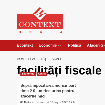
Skip
to
content
Econtext
Economie
Politică
Afaceri G
HOME
FACILITĂȚI FISCALE
facilități fiscale
Economie
Opinii
Supraimpozitarea muncii part
time 2.0, un risc uriaș pentru
afacerile mici
Redacția
miercuri, 17 august 2022
0