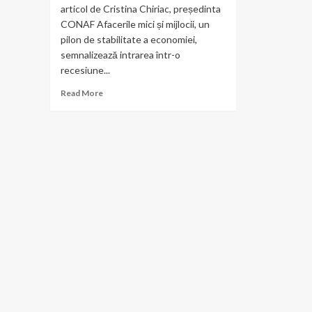
articol de Cristina Chiriac, președinta
CONAF Afacerile mici și mijlocii, un
pilon de stabilitate a economiei,
semnalizează intrarea într-o
recesiune...
Read
Read More
more
about
Supraimpozitarea
muncii
part
time
2.0,
un
risc
uriaș
pentru
afacerile
mici