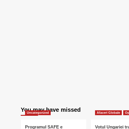
You may have missed
Uncategorized
Afaceri Globale
Op
Programul SAFE e
Votul Ungariei t