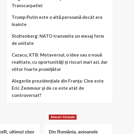
Transcarpatiei
Trump:Putin este o altă persoană decât era
înainte
Stoltenberg: NATO transmite un mesaj ferm
de unitate
Cazacu, XTB: Metaversul, o idee sau o nouă
realitate, cu oportunități și riscuri mari azi, dar
viitor foarte promițător
Alegerile prezidențiale din Franța: Cine este
Eric Zemmour și de ce este atât de
controversat?
Afaceri Globale
eR, ultimul zbor
Din România, avioanele