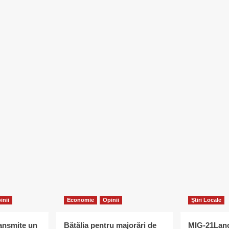
inii
Economie
Opinii
Ştiri Locale
ransmite un
Bătălia pentru majorări de
MIG-21Lanc