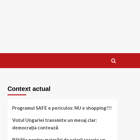
Context actual
Programul SAFE e periculos: NU e shopping!!!
Votul Ungariei transmite un mesaj clar:
democrația contează
Bătălia pentru majorări de salarii rescrie un