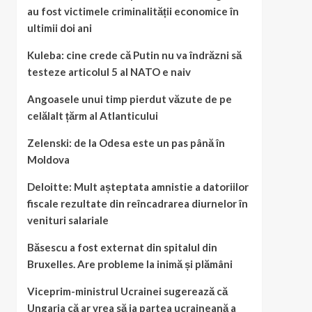
au fost victimele criminalității economice în
ultimii doi ani
Kuleba: cine crede că Putin nu va îndrăzni să
testeze articolul 5 al NATO e naiv
Angoasele unui timp pierdut văzute de pe
celălalt țărm al Atlanticului
Zelenski: de la Odesa este un pas până în
Moldova
Deloitte: Mult așteptata amnistie a datoriilor
fiscale rezultate din reîncadrarea diurnelor în
venituri salariale
Băsescu a fost externat din spitalul din
Bruxelles. Are probleme la inimă și plămâni
Viceprim-ministrul Ucrainei sugerează că
Ungaria că ar vrea să ia partea ucraineană a