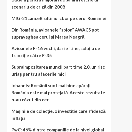
scenariu de criză din 2008
MIG-21LanceR, ultimul zbor pe cerul României
Din România, avioanele ”spion” AWACS pot
supraveghea cerul și Marea Neagră
Avioanele F-16 vechi, dar ieftine, soluția de
tranziție către F-35
Supraimpozitarea muncii part time 2.0, un risc
uriaș pentru afacerile mici
Iohannis: Românii sunt mai bine apărați,
România este mai protejată. Aceste rezultate
n-au căzut din cer
Mașinile de colecție, o investiție care sfidează
inflația
PwC: 46% dintre companiile de la nivel global