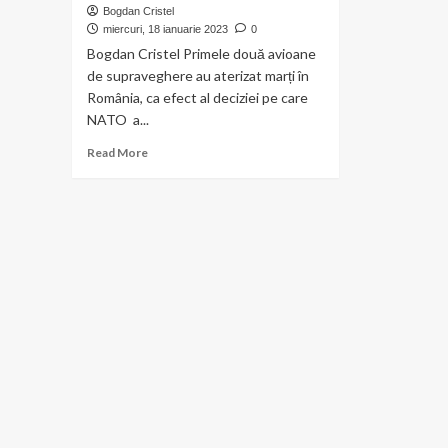
Bogdan Cristel
miercuri, 18 ianuarie 2023
0
Bogdan Cristel Primele două avioane
de supraveghere au aterizat marți în
România, ca efect al deciziei pe care
NATO a...
Read
Read More
more
about
Din
România,
avioanele
”spion”
AWACS
pot
supraveghea
cerul
și
Marea
Neagră