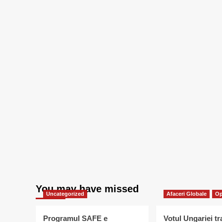
You may have missed
Uncategorized
Afaceri Globale
Op
Programul SAFE e
Votul Ungariei t