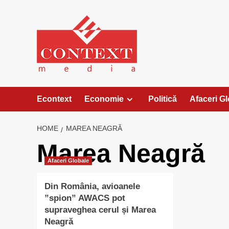
Skip
to
content
Econtext
Economie
Politică
Afaceri G
HOME
MAREA NEAGRĂ
Marea Neagră
Afaceri Globale
Din România, avioanele
”spion” AWACS pot
supraveghea cerul și Marea
Neagră