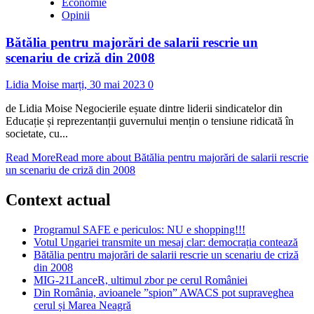
Economie
Opinii
Bătălia pentru majorări de salarii rescrie un
scenariu de criză din 2008
Lidia Moise
marți, 30 mai 2023
0
de Lidia Moise Negocierile eșuate dintre liderii sindicatelor din
Educație și reprezentanții guvernului mențin o tensiune ridicată în
societate, cu...
Read More
Read more about Bătălia pentru majorări de salarii rescrie
un scenariu de criză din 2008
Context actual
Programul SAFE e periculos: NU e shopping!!!
Votul Ungariei transmite un mesaj clar: democrația contează
Bătălia pentru majorări de salarii rescrie un scenariu de criză
din 2008
MIG-21LanceR, ultimul zbor pe cerul României
Din România, avioanele ”spion” AWACS pot supraveghea
cerul și Marea Neagră