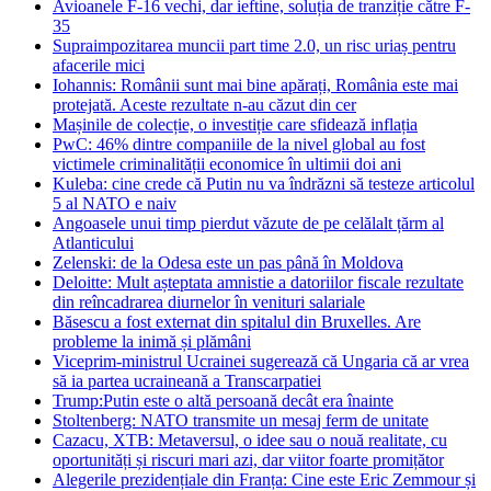
Avioanele F-16 vechi, dar ieftine, soluția de tranziție către F-
35
Supraimpozitarea muncii part time 2.0, un risc uriaș pentru
afacerile mici
Iohannis: Românii sunt mai bine apărați, România este mai
protejată. Aceste rezultate n-au căzut din cer
Mașinile de colecție, o investiție care sfidează inflația
PwC: 46% dintre companiile de la nivel global au fost
victimele criminalității economice în ultimii doi ani
Kuleba: cine crede că Putin nu va îndrăzni să testeze articolul
5 al NATO e naiv
Angoasele unui timp pierdut văzute de pe celălalt țărm al
Atlanticului
Zelenski: de la Odesa este un pas până în Moldova
Deloitte: Mult așteptata amnistie a datoriilor fiscale rezultate
din reîncadrarea diurnelor în venituri salariale
Băsescu a fost externat din spitalul din Bruxelles. Are
probleme la inimă și plămâni
Viceprim-ministrul Ucrainei sugerează că Ungaria că ar vrea
să ia partea ucraineană a Transcarpatiei
Trump:Putin este o altă persoană decât era înainte
Stoltenberg: NATO transmite un mesaj ferm de unitate
Cazacu, XTB: Metaversul, o idee sau o nouă realitate, cu
oportunități și riscuri mari azi, dar viitor foarte promițător
Alegerile prezidențiale din Franța: Cine este Eric Zemmour și