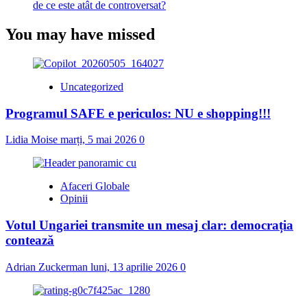
de ce este atât de controversat?
You may have missed
Uncategorized
Programul SAFE e periculos: NU e shopping!!!
Lidia Moise
marți, 5 mai 2026
0
Afaceri Globale
Opinii
Votul Ungariei transmite un mesaj clar: democrația
contează
Adrian Zuckerman
luni, 13 aprilie 2026
0