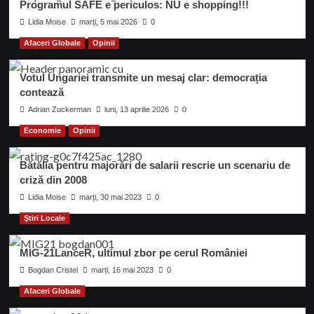
Programul SAFE e periculos: NU e shopping!!!
Lidia Moise
marți, 5 mai 2026
0
Afaceri Globale
Opinii
Votul Ungariei transmite un mesaj clar: democrația
contează
Adrian Zuckerman
luni, 13 aprilie 2026
0
Economie
Opinii
Bătălia pentru majorări de salarii rescrie un scenariu de
criză din 2008
Lidia Moise
marți, 30 mai 2023
0
Ştiri Locale
MIG-21LanceR, ultimul zbor pe cerul României
Bogdan Cristel
marți, 16 mai 2023
0
Afaceri Globale