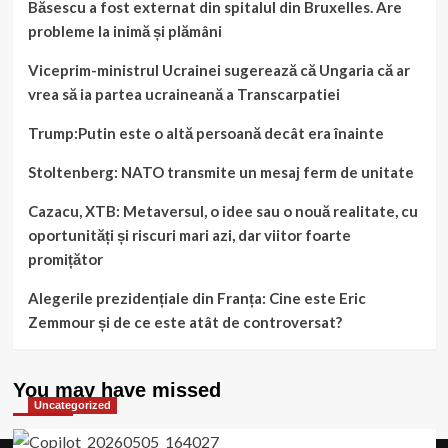
Băsescu a fost externat din spitalul din Bruxelles. Are
probleme la inimă și plămâni
Viceprim-ministrul Ucrainei sugerează că Ungaria că ar
vrea să ia partea ucraineană a Transcarpatiei
Trump:Putin este o altă persoană decât era înainte
Stoltenberg: NATO transmite un mesaj ferm de unitate
Cazacu, XTB: Metaversul, o idee sau o nouă realitate, cu
oportunități și riscuri mari azi, dar viitor foarte
promițător
Alegerile prezidențiale din Franța: Cine este Eric
Zemmour și de ce este atât de controversat?
You may have missed
Uncategorized