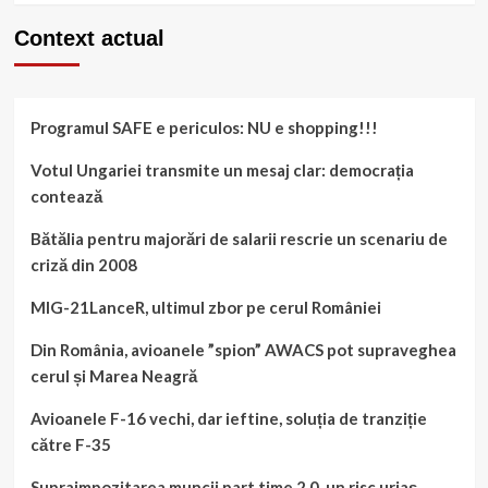
about
Context actual
Black
Friday
în
pandemie:
o
Programul SAFE e periculos: NU e shopping!!!
alegere
între
Votul Ungariei transmite un mesaj clar: democrația
Amazon
contează
și
Wall-
Bătălia pentru majorări de salarii rescrie un scenariu de
Mart
criză din 2008
MIG-21LanceR, ultimul zbor pe cerul României
Din România, avioanele ”spion” AWACS pot supraveghea
cerul și Marea Neagră
Avioanele F-16 vechi, dar ieftine, soluția de tranziție
către F-35
Supraimpozitarea muncii part time 2.0, un risc uriaș