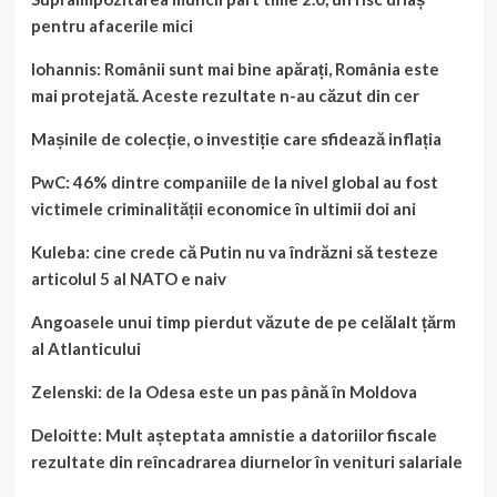
pentru afacerile mici
Iohannis: Românii sunt mai bine apărați, România este
mai protejată. Aceste rezultate n-au căzut din cer
Mașinile de colecție, o investiție care sfidează inflația
PwC: 46% dintre companiile de la nivel global au fost
victimele criminalității economice în ultimii doi ani
Kuleba: cine crede că Putin nu va îndrăzni să testeze
articolul 5 al NATO e naiv
Angoasele unui timp pierdut văzute de pe celălalt țărm
al Atlanticului
Zelenski: de la Odesa este un pas până în Moldova
Deloitte: Mult așteptata amnistie a datoriilor fiscale
rezultate din reîncadrarea diurnelor în venituri salariale