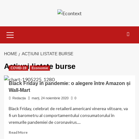
Skip
to
content
Primary
Menu
HOME
ACȚIUNI LISTATE BURSE
Acțiuni listate burse
COVID-19
Economie
Black Friday în pandemie: o alegere între Amazon și
Wall-Mart
Redacția
marți, 24 noiembrie 2020
0
Black Friday, celebrat de retailerii americani vinerea viitoare, va
fi un barometru al comportamentului consumatorului în
vremurile pandemiei de coronavirus....
Read
Read More
more