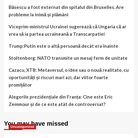
Băsescu a fost externat din spitalul din Bruxelles. Are
probleme la inimă și plămâni
Viceprim-ministrul Ucrainei sugerează că Ungaria că ar
vrea să ia partea ucraineană a Transcarpatiei
Trump:Putin este o altă persoană decât era înainte
Stoltenberg: NATO transmite un mesaj ferm de unitate
Cazacu, XTB: Metaversul, o idee sau o nouă realitate, cu
oportunități și riscuri mari azi, dar viitor foarte
promițător
Alegerile prezidențiale din Franța: Cine este Eric
Zemmour și de ce este atât de controversat?
You may have missed
Uncategorized