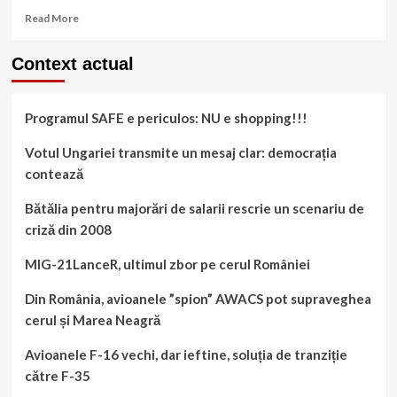
Read
Read More
more
about
Context actual
O
licitație
cu
Programul SAFE e periculos: NU e shopping!!!
crocodil,
în
umbra
Votul Ungariei transmite un mesaj clar: democrația
lui
contează
Brâncuși
Bătălia pentru majorări de salarii rescrie un scenariu de
criză din 2008
MIG-21LanceR, ultimul zbor pe cerul României
Din România, avioanele ”spion” AWACS pot supraveghea
cerul și Marea Neagră
Avioanele F-16 vechi, dar ieftine, soluția de tranziție
către F-35