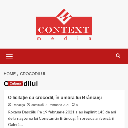
Skip
to
content
Primary
Menu
HOME
CROCODILUL
Crocodilul
Cultură
O licitație cu crocodil, în umbra lui Brâncuși
Redacția
duminică, 21 februarie 2021
0
Roxana Dascălu Pe 19 februarie 2021 s-au împlinit 145 de ani
de la nașterea lui Constantin Brâncuși. În preziua aniversării
Galeria...