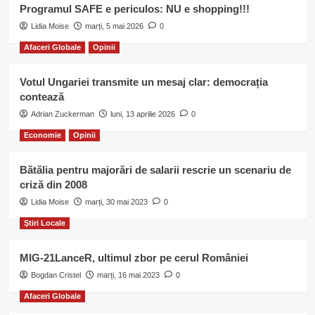
Programul SAFE e periculos: NU e shopping!!!
Lidia Moise
marți, 5 mai 2026
0
Afaceri Globale
Opinii
Votul Ungariei transmite un mesaj clar: democrația
contează
Adrian Zuckerman
luni, 13 aprilie 2026
0
Economie
Opinii
Bătălia pentru majorări de salarii rescrie un scenariu de
criză din 2008
Lidia Moise
marți, 30 mai 2023
0
Ştiri Locale
MIG-21LanceR, ultimul zbor pe cerul României
Bogdan Cristel
marți, 16 mai 2023
0
Afaceri Globale