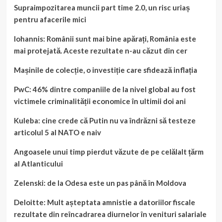
Supraimpozitarea muncii part time 2.0, un risc uriaș
pentru afacerile mici
Iohannis: Românii sunt mai bine apărați, România este
mai protejată. Aceste rezultate n-au căzut din cer
Mașinile de colecție, o investiție care sfidează inflația
PwC: 46% dintre companiile de la nivel global au fost
victimele criminalității economice în ultimii doi ani
Kuleba: cine crede că Putin nu va îndrăzni să testeze
articolul 5 al NATO e naiv
Angoasele unui timp pierdut văzute de pe celălalt țărm
al Atlanticului
Zelenski: de la Odesa este un pas până în Moldova
Deloitte: Mult așteptata amnistie a datoriilor fiscale
rezultate din reîncadrarea diurnelor în venituri salariale