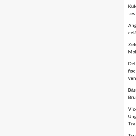
Kul
tes
Ang
celă
Zel
Mo
Del
fis
veni
Băs
Bru
Vic
Ung
Tra
Tru