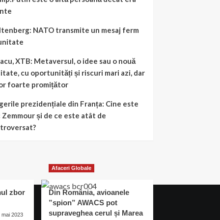
inte
ltenberg: NATO transmite un mesaj ferm
unitate
acu, XTB: Metaversul, o idee sau o nouă
itate, cu oportunități și riscuri mari azi, dar
tor foarte promițător
gerile prezidențiale din Franța: Cine este
c Zemmour și de ce este atât de
troversat?
Afaceri Globale
ul zbor
Din România, avioanele
”spion” AWACS pot
supraveghea cerul și Marea
6 mai 2023