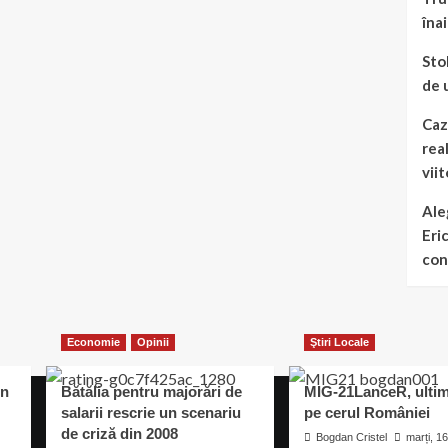
îna
Sto
de 
Caz
real
vii
Ale
Eri
con
Economie
Opinii
Ştiri Locale
un
Bătălia pentru majorări de
MIG-21LanceR, ultim
salarii rescrie un scenariu
pe cerul României
de criză din 2008
Bogdan Cristel
marți, 1