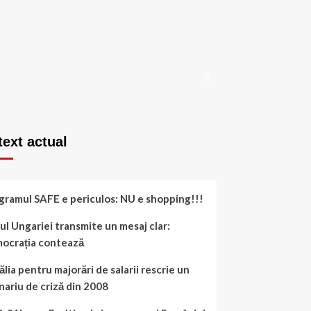
ext actual
gramul SAFE e periculos: NU e shopping!!!
ul Ungariei transmite un mesaj clar:
ocrația contează
ălia pentru majorări de salarii rescrie un
nariu de criză din 2008