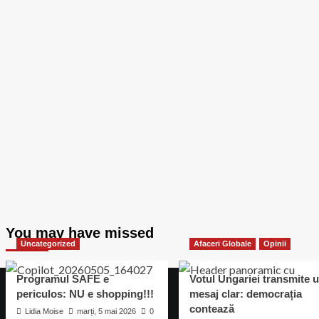
You may have missed
Uncategorized
Afaceri Globale
Opinii
Programul SAFE e
Votul Ungariei transmite 
periculos: NU e shopping!!!
mesaj clar: democrația
contează
Lidia Moise
marți, 5 mai 2026
0