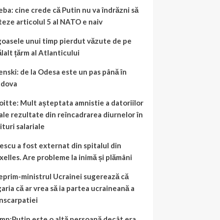
eba: cine crede că Putin nu va îndrăzni să
teze articolul 5 al NATO e naiv
oasele unui timp pierdut văzute de pe
lalt țărm al Atlanticului
enski: de la Odesa este un pas până în
ldova
oitte: Mult așteptata amnistie a datoriilor
cale rezultate din reîncadrarea diurnelor în
turi salariale
escu a fost externat din spitalul din
xelles. Are probleme la inimă și plămâni
eprim-ministrul Ucrainei sugerează că
aria că ar vrea să ia partea ucraineană a
nscarpatiei
mp:Putin este o altă persoană decât era