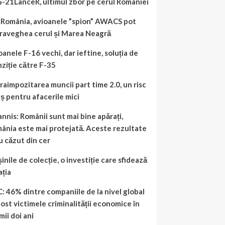
-21LanceR, ultimul zbor pe cerul României
 România, avioanele ”spion” AWACS pot
raveghea cerul și Marea Neagră
oanele F-16 vechi, dar ieftine, soluția de
nziție către F-35
raimpozitarea muncii part time 2.0, un risc
aș pentru afacerile mici
annis: Românii sunt mai bine apărați,
ânia este mai protejată. Aceste rezultate
u căzut din cer
inile de colecție, o investiție care sfidează
ația
: 46% dintre companiile de la nivel global
fost victimele criminalității economice în
mii doi ani