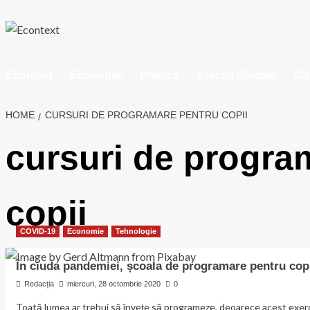
Skip
to
content
Econtext
Economie
Politică
Afaceri Globale
Cu
HOME
CURSURI DE PROGRAMARE PENTRU COPII
cursuri de progra
copii
COVID-19
Economie
Tehnologie
În ciuda pandemiei, școala de programare pentru cop
Redacția
miercuri, 28 octombrie 2020
0
Toată lumea ar trebui să învețe să programeze, deoarece acest exerci