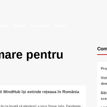
ltură
Opinii
Argument
Autori
Cont
mare pentru
Pro
Vot
dem
ii MindHub își extinde rețeaua în România
Băt
sce
țu te învață să gândești, a spus Steve Jobs. Pandemia...