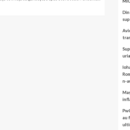
MIG
Din
sup
Avi
tra
Sup
uri
Ioh
Rom
n-a
Maș
infl
PwC
au 
ulti