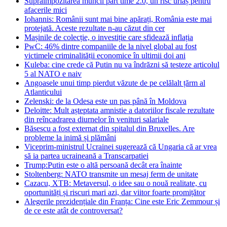
Supraimpozitarea muncii part time 2.0, un risc uriaș pentru
afacerile mici
Iohannis: Românii sunt mai bine apărați, România este mai
protejată. Aceste rezultate n-au căzut din cer
Mașinile de colecție, o investiție care sfidează inflația
PwC: 46% dintre companiile de la nivel global au fost
victimele criminalității economice în ultimii doi ani
Kuleba: cine crede că Putin nu va îndrăzni să testeze articolul
5 al NATO e naiv
Angoasele unui timp pierdut văzute de pe celălalt țărm al
Atlanticului
Zelenski: de la Odesa este un pas până în Moldova
Deloitte: Mult așteptata amnistie a datoriilor fiscale rezultate
din reîncadrarea diurnelor în venituri salariale
Băsescu a fost externat din spitalul din Bruxelles. Are
probleme la inimă și plămâni
Viceprim-ministrul Ucrainei sugerează că Ungaria că ar vrea
să ia partea ucraineană a Transcarpatiei
Trump:Putin este o altă persoană decât era înainte
Stoltenberg: NATO transmite un mesaj ferm de unitate
Cazacu, XTB: Metaversul, o idee sau o nouă realitate, cu
oportunități și riscuri mari azi, dar viitor foarte promițător
Alegerile prezidențiale din Franța: Cine este Eric Zemmour și
de ce este atât de controversat?