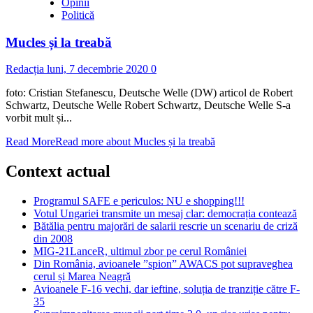
Opinii
Politică
Mucles și la treabă
Redacția
luni, 7 decembrie 2020
0
foto: Cristian Stefanescu, Deutsche Welle (DW) articol de Robert
Schwartz, Deutsche Welle Robert Schwartz, Deutsche Welle S-a
vorbit mult și...
Read More
Read more about Mucles și la treabă
Context actual
Programul SAFE e periculos: NU e shopping!!!
Votul Ungariei transmite un mesaj clar: democrația contează
Bătălia pentru majorări de salarii rescrie un scenariu de criză
din 2008
MIG-21LanceR, ultimul zbor pe cerul României
Din România, avioanele ”spion” AWACS pot supraveghea
cerul și Marea Neagră
Avioanele F-16 vechi, dar ieftine, soluția de tranziție către F-
35