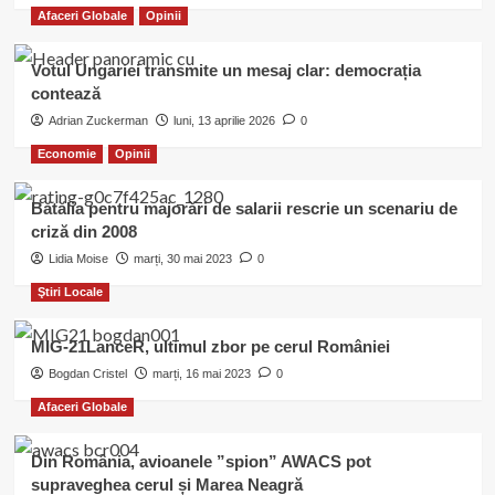
Afaceri Globale
Opinii
Votul Ungariei transmite un mesaj clar: democrația
contează
Adrian Zuckerman
luni, 13 aprilie 2026
0
Economie
Opinii
Bătălia pentru majorări de salarii rescrie un scenariu de
criză din 2008
Lidia Moise
marți, 30 mai 2023
0
Ştiri Locale
MIG-21LanceR, ultimul zbor pe cerul României
Bogdan Cristel
marți, 16 mai 2023
0
Afaceri Globale
Din România, avioanele ”spion” AWACS pot
supraveghea cerul și Marea Neagră