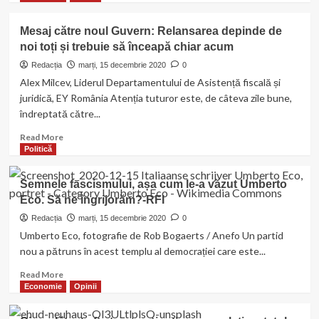
presa
about
franceză
Bitcoin
Mesaj către noul Guvern: Relansarea depinde de
trece
noi toți și trebuie să înceapă chiar acum
de
20.000
Redacția
marți, 15 decembrie 2020
0
de
Alex Milcev, Liderul Departamentului de Asistență fiscală și
dolari,
juridică, EY România Atenția tuturor este, de câteva zile bune,
confirmând
îndreptată către...
așteptările
analiștilor
Read
Read More
more
Politică
about
Mesaj
Semnele fascismului, așa cum le-a văzut Umberto
către
Eco. Să ne îngrijorăm?-RFI
noul
Guvern:
Redacția
marți, 15 decembrie 2020
0
Relansarea
Umberto Eco, fotografie de Rob Bogaerts / Anefo Un partid
depinde
nou a pătruns în acest templu al democrației care este...
de
noi
Read
Read More
toți
more
Economie
Opinii
și
about
trebuie
Semnele