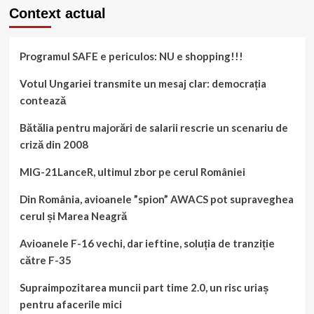
articole
risipesc
Context actual
incertitudinea.
Bugetul,
un
Programul SAFE e periculos: NU e shopping!!!
test
al
Votul Ungariei transmite un mesaj clar: democrația
seriozității.
contează
Bătălia pentru majorări de salarii rescrie un scenariu de
criză din 2008
MIG-21LanceR, ultimul zbor pe cerul României
Din România, avioanele ”spion” AWACS pot supraveghea
cerul și Marea Neagră
Avioanele F-16 vechi, dar ieftine, soluția de tranziție
către F-35
Supraimpozitarea muncii part time 2.0, un risc uriaș
pentru afacerile mici