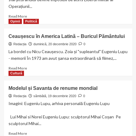
Operațiunii...
Read
Read More
more
Opinii
Politică
about
Vaccinarea
Ceaușescu în America Latină – Buricul Pământului
Covid-
19
Redacția
duminică, 20 decembrie 2020
0
din
La bordel cu Nicu Ceaușescu. Zoia și "supleantul" Eugeniu Lupu
SUA:
- memorii În 1973 am avut șansa extraordinară să filmez,...
Șeful
Operațiunii
Read
Read More
“Warp
more
Cultură
Speed”
about
își
Ceaușescu
Modelul și Savanta de renume mondial
cere
în
scuze
America
Redacția
sâmbătă, 19 decembrie 2020
0
pentru
Latină
Imagini: Eugeniu Lupu, arhiva personală Eugeniu Lupu
întârzierile
–
în
Buricul
Lui Mihai si Norei Eugeniu Lupu: sculptorul Mihai Coșan Pe
distribuirea
Pământului
sculptorul Mihai...
vaccinului
Read
Read More