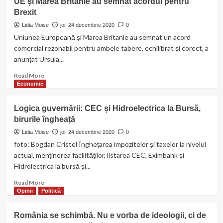
UE și Marea Britanie au semnat acordul pentru
fără
nu
Brexit
taxe
mai
vamale
ticăie
Lidia Moise
joi, 24 decembrie 2020
0
ceasul
Uniunea Europeană și Marea Britanie au semnat un acord
comercial rezonabil pentru ambele tabere, echilibrat și corect, a
anunțat Ursula...
Read
Read More
more
Economie
about
UE
Logica guvernării: CEC și Hidroelectrica la Bursă,
și
birurile îngheață
Marea
Britanie
Lidia Moise
joi, 24 decembrie 2020
0
au
foto: Bogdan Cristel Înghețarea impozitelor și taxelor la nivelul
semnat
actual, menținerea facilităților, listarea CEC, Eximbank și
acordul
Hidrolectrica la bursă și...
pentru
Brexit
Read
Read More
more
Opinii
Politică
about
Logica
România se schimbă. Nu e vorba de ideologii, ci de
guvernării: