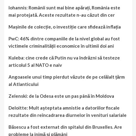
Iohannis: Românii sunt mai bine apărați, România este
mai protejată. Aceste rezultate n-au căzut din cer
Mașinile de colecție, o investiție care sfidează inflația
PwC: 46% dintre companiile de la nivel global au fost
victimele criminalității economice în ultimii doi ani
Kuleba: cine crede că Putin nu va îndrăzni să testeze
articolul 5 al NATO e naiv
Angoasele unui timp pierdut văzute de pe celălalt țărm
al Atlanticului
Zelenski: de la Odesa este un pas până în Moldova
Deloitte: Mult așteptata amnistie a datoriilor fiscale
rezultate din reîncadrarea diurnelor în venituri salariale
Băsescu a fost externat din spitalul din Bruxelles. Are
probleme la inimă și plămâni