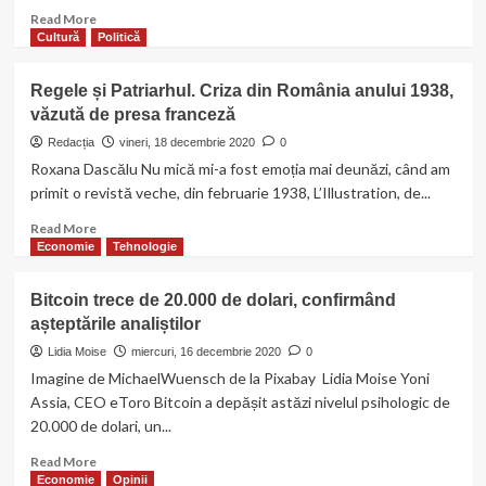
cu
Read
Read More
banii
more
Cultură
Politică
unui
about
bancher
Fum
Regele și Patriarhul. Criza din România anului 1938,
român,
alb:
visele
văzută de presa franceză
Cîțu
unui
premier,
Redacția
vineri, 18 decembrie 2020
0
pilot
Orban
Roxana Dascălu Nu mică mi-a fost emoția mai deunăzi, când am
francez
liderul
primit o revistă veche, din februarie 1938, L’Illustration, de...
și
Camerei,
sprijinul
USR-
Read
Read More
lui
PLUS
more
Economie
Tehnologie
Titulescu
ia
about
Senatul
Regele
Bitcoin trece de 20.000 de dolari, confirmând
și
așteptările analiștilor
Patriarhul.
Criza
Lidia Moise
miercuri, 16 decembrie 2020
0
din
Imagine de MichaelWuensch de la Pixabay Lidia Moise Yoni
România
Assia, CEO eToro Bitcoin a depășit astăzi nivelul psihologic de
anului
20.000 de dolari, un...
1938,
văzută
Read
Read More
de
more
Economie
Opinii