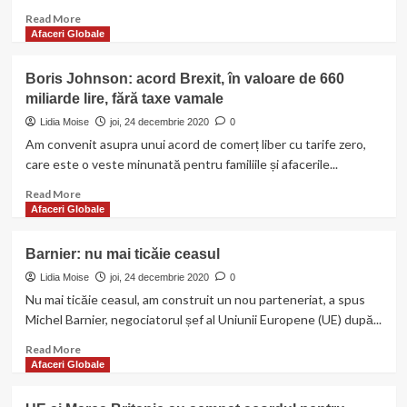
Read
Read More
more
Afaceri Globale
about
Covid:
Boris Johnson: acord Brexit, în valoare de 660
Un
miliarde lire, fără taxe vamale
nou
tratament
Lidia Moise
joi, 24 decembrie 2020
0
post-
Am convenit asupra unui acord de comerț liber cu tarife zero,
expunere
care este o veste minunată pentru familiile și afacerile...
ar
putea
Read
Read More
opri
more
Afaceri Globale
infecțiile
about
Boris
Barnier: nu mai ticăie ceasul
Johnson:
acord
Lidia Moise
joi, 24 decembrie 2020
0
Brexit,
Nu mai ticăie ceasul, am construit un nou parteneriat, a spus
în
Michel Barnier, negociatorul șef al Uniunii Europene (UE) după...
valoare
de
Read
Read More
660
more
Afaceri Globale
miliarde
about
lire,
Barnier: