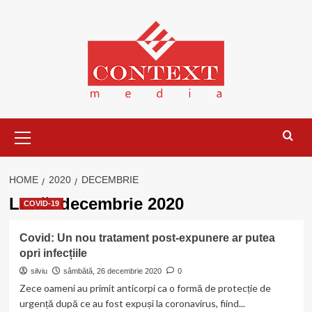
Skip
to
content
Primary
Menu
HOME
2020
DECEMBRIE
Lună:
decembrie 2020
COVID-19
Covid: Un nou tratament post-expunere ar putea
opri infecțiile
silviu
sâmbătă, 26 decembrie 2020
0
Zece oameni au primit anticorpi ca o formă de protecție de
urgență după ce au fost expuși la coronavirus, fiind...