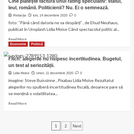
Cine plătește factura unui rating speculativ: statul,
să
fascismului,
leul, românii. Politicienii? Nu. Ei o semnează.
înceapă
așa
chiar
cum
Redacția
luni, 14 decembrie 2020
0
acum
le-
foto: ”Până când datoria ne va despărți” , de Ehud Neuhaus,
a
publicat în Unsplash Lidia Moise Când spectacolul politic al...
văzut
Umberto
Read
Read More
Eco.
more
Economie
Politică
Să
about
ne
Cine
Fitch: alegerile nu risipesc incertitudinea. Bugetul,
îngrijorăm?
plătește
un test al seriozității.
-
factura
RFI
unui
Lidia Moise
vineri, 11 decembrie 2020
0
rating
imagine: Steve Buissinne , Pixabay Lidia Moise Rezultatul
speculativ:
alegerilor nu spulberă incertitudinea fiscală, deoarece pare să
statul,
se mențină o volatilitatea...
leul,
românii.
Read
Read More
Politicienii?
more
Nu.
about
Ei
Fitch:
o
Paginație
alegerile
1
2
Next
semnează.
nu