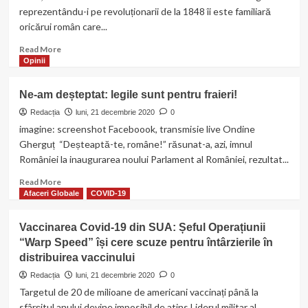
oportunitate
reprezentându-i pe revoluționarii de la 1848 îi este familiară
pentru
oricărui român care...
școala
românească
Read
Read More
de
more
Opinii
a
about
trece
Problema
Ne-am deșteptat: legile sunt pentru fraieri!
în
noastră
era
cu
Redacția
luni, 21 decembrie 2020
0
digitală
patriotismul
imagine: screenshot Faceboook, transmisie live Ondine
Gherguț “Deșteaptă-te, române!” răsunat-a, azi, imnul
României la inaugurarea noului Parlament al României, rezultat...
Read
Read More
more
Afaceri Globale
COVID-19
about
Ne-
Vaccinarea Covid-19 din SUA: Șeful Operațiunii
am
“Warp Speed” își cere scuze pentru întârzierile în
deșteptat:
distribuirea vaccinului
legile
sunt
Redacția
luni, 21 decembrie 2020
0
pentru
Targetul de 20 de milioane de americani vaccinați până la
fraieri!
sfârșitul anului devine imposibil de atins Liderul militar al