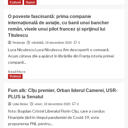
more
Cultură
Opinii
about
Modelul
O poveste fascinantă: prima companie
și
internațională de aviație, cu banii unui bancher
Savanta
român, visele unui pilot francez și sprijinul lui
de
renume
Titulescu
mondial
Redacția
sâmbătă, 19 decembrie 2020
0
Luca Niculescu Luca Niculescu Am descoperit o comoară.
Acum câteva zile a apărut în librăriile din Franța istoria primei
companii...
Read
Read More
more
Politică
about
O
Fum alb: Cîțu premier, Orban liderul Camerei, USR-
poveste
PLUS ia Senatul
fascinantă:
prima
Lidia Moise
vineri, 18 decembrie 2020
0
companie
foto: Bogdan Cristel Liberalul Florin Cîțu, care a condus
internațională
Finanțele țării în timpul pandemiei de Covid-19, este
de
propunerea PNL pentru...
aviație,