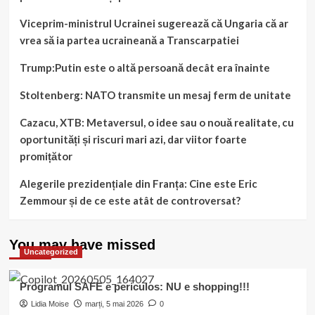
Viceprim-ministrul Ucrainei sugerează că Ungaria că ar
vrea să ia partea ucraineană a Transcarpatiei
Trump:Putin este o altă persoană decât era înainte
Stoltenberg: NATO transmite un mesaj ferm de unitate
Cazacu, XTB: Metaversul, o idee sau o nouă realitate, cu
oportunități și riscuri mari azi, dar viitor foarte
promițător
Alegerile prezidențiale din Franța: Cine este Eric
Zemmour și de ce este atât de controversat?
You may have missed
Uncategorized
Programul SAFE e periculos: NU e shopping!!!
Lidia Moise
marți, 5 mai 2026
0