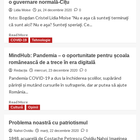
o guvernare normală-Cîțu
CEC
și
Lidia Moise
joi, 24 decembrie 2020
0
Hidroelectrica
foto: Bogdan Cristel Lidia Moise ”Nu e aşa că sunteţi terminaţi
la
că sunt aici? Nu e aşa? Sunteţi speriaţi. Ce...
Bursă,
birurile
Read
Read More
îngheață
more
COVID-19
Tehnologie
about
România
MindHub: Pandemia – o oportunitate pentru școala
se
românească de a trece în era digitală
schimbă.
Nu
Redacția
miercuri, 23 decembrie 2020
0
e
Pandemia COVID-19 a dus la închiderea școlilor, supărând
vorba
părinții și mutând cursurile în sufragerie, dar ar putea să ajute
de
România...
ideologii,
ci
Read
Read More
de
more
Cultură
Opinii
o
about
guvernare
MindHub:
Problema noastră cu patriotismul
normală-
Pandemia
Cîțu
–
Nahoi Ovidiu
marți, 22 decembrie 2020
0
o
1848, acuarelă de Costache Petrescu Ovidiu Nahoi Imaginea