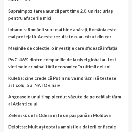
Supraimpozitarea muncii part time 2.0, un risc uriaș
pentru afacerile mici
Iohannis: Românii sunt mai bine apărați, România este
mai protejată. Aceste rezultate n-au căzut din cer
Mașinile de colecție, o investiție care sfidează inflația
PwC: 46% dintre companiile de la nivel global au fost
victimele criminalității economice în ultimii doi ani
Kuleba: cine crede că Putin nu va îndrăzni să testeze
articolul 5 al NATO e naiv
Angoasele unui timp pierdut văzute de pe celălalt țărm
al Atlanticului
Zelenski: de la Odesa este un pas până în Moldova
Deloitte: Mult așteptata amnistie a datoriilor fiscale