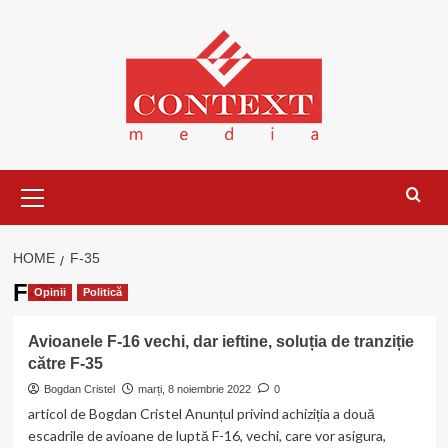
Skip
to
content
Primary
Menu
HOME
F-35
F-35
Opinii
Politică
Avioanele F-16 vechi, dar ieftine, soluția de tranziție
către F-35
Bogdan Cristel
marți, 8 noiembrie 2022
0
articol de Bogdan Cristel Anunțul privind achiziția a două
escadrile de avioane de luptă F-16, vechi, care vor asigura,