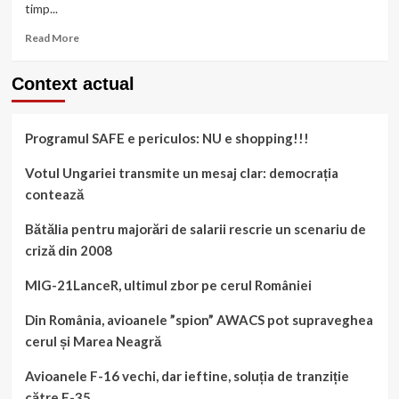
timp...
Read
Read More
more
about
Context actual
Avioanele
F-
16
Programul SAFE e periculos: NU e shopping!!!
vechi,
dar
ieftine,
Votul Ungariei transmite un mesaj clar: democrația
soluția
contează
de
tranziție
Bătălia pentru majorări de salarii rescrie un scenariu de
către
criză din 2008
F-
35
MIG-21LanceR, ultimul zbor pe cerul României
Din România, avioanele ”spion” AWACS pot supraveghea
cerul și Marea Neagră
Avioanele F-16 vechi, dar ieftine, soluția de tranziție
către F-35