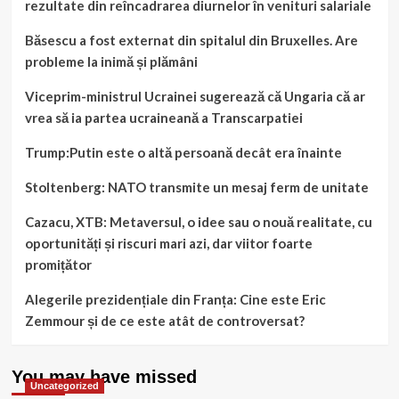
rezultate din reîncadrarea diurnelor în venituri salariale
Băsescu a fost externat din spitalul din Bruxelles. Are
probleme la inimă și plămâni
Viceprim-ministrul Ucrainei sugerează că Ungaria că ar
vrea să ia partea ucraineană a Transcarpatiei
Trump:Putin este o altă persoană decât era înainte
Stoltenberg: NATO transmite un mesaj ferm de unitate
Cazacu, XTB: Metaversul, o idee sau o nouă realitate, cu
oportunități și riscuri mari azi, dar viitor foarte
promițător
Alegerile prezidențiale din Franța: Cine este Eric
Zemmour și de ce este atât de controversat?
You may have missed
Uncategorized