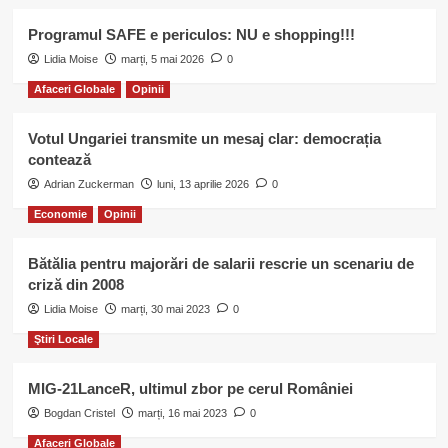
Programul SAFE e periculos: NU e shopping!!!
Lidia Moise
marți, 5 mai 2026
0
Afaceri Globale
Opinii
Votul Ungariei transmite un mesaj clar: democrația
contează
Adrian Zuckerman
luni, 13 aprilie 2026
0
Economie
Opinii
Bătălia pentru majorări de salarii rescrie un scenariu de
criză din 2008
Lidia Moise
marți, 30 mai 2023
0
Ştiri Locale
MIG-21LanceR, ultimul zbor pe cerul României
Bogdan Cristel
marți, 16 mai 2023
0
Afaceri Globale