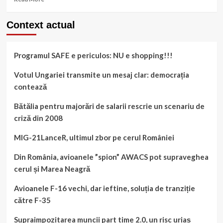
more
about
Context actual
Încotro,
fake
news,
Programul SAFE e periculos: NU e shopping!!!
post-
Trump?
Votul Ungariei transmite un mesaj clar: democrația
contează
Bătălia pentru majorări de salarii rescrie un scenariu de
criză din 2008
MIG-21LanceR, ultimul zbor pe cerul României
Din România, avioanele ”spion” AWACS pot supraveghea
cerul și Marea Neagră
Avioanele F-16 vechi, dar ieftine, soluția de tranziție
către F-35
Supraimpozitarea muncii part time 2.0, un risc uriaș