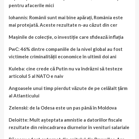
pentru afacerile mici
Iohannis: Românii sunt mai bine apărați, România este
mai protejată. Aceste rezultate n-au căzut din cer
Mașinile de colecție, o investiție care sfidează inflația
PwC: 46% dintre companiile de la nivel global au fost
victimele criminalității economice în ultimii doi ani
Kuleba: cine crede că Putin nu va îndrăzni să testeze
articolul 5 al NATO e naiv
Angoasele unui timp pierdut văzute de pe celălalt țărm
al Atlanticului
Zelenski: de la Odesa este un pas până în Moldova
Deloitte: Mult așteptata amnistie a datoriilor fiscale
rezultate din reîncadrarea diurnelor în venituri salariale