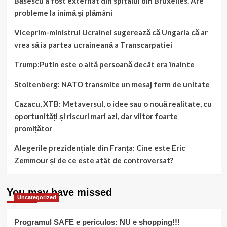
Băsescu a fost externat din spitalul din Bruxelles. Are
probleme la inimă și plămâni
Viceprim-ministrul Ucrainei sugerează că Ungaria că ar
vrea să ia partea ucraineană a Transcarpatiei
Trump:Putin este o altă persoană decât era înainte
Stoltenberg: NATO transmite un mesaj ferm de unitate
Cazacu, XTB: Metaversul, o idee sau o nouă realitate, cu
oportunități și riscuri mari azi, dar viitor foarte
promițător
Alegerile prezidențiale din Franța: Cine este Eric
Zemmour și de ce este atât de controversat?
You may have missed
Uncategorized
Programul SAFE e periculos: NU e shopping!!!