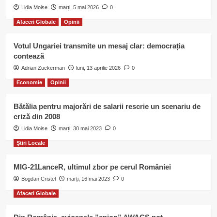
Lidia Moise
marți, 5 mai 2026
0
Afaceri Globale
Opinii
Votul Ungariei transmite un mesaj clar: democrația
contează
Adrian Zuckerman
luni, 13 aprilie 2026
0
Economie
Opinii
Bătălia pentru majorări de salarii rescrie un scenariu de
criză din 2008
Lidia Moise
marți, 30 mai 2023
0
Ştiri Locale
MIG-21LanceR, ultimul zbor pe cerul României
Bogdan Cristel
marți, 16 mai 2023
0
Afaceri Globale