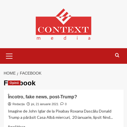
Skip
to
content
Primary
Menu
HOME
FACEBOOK
Facebook
Opinii
Încotro, fake news, post-Trump?
Redacția
joi, 21 ianuarie 2021
0
Imagine de John Iglar de la Pixabay Roxana Dascălu Donald
Trump a părăsit Casa Albă miercuri, 20 ianuarie, lipsit fiind...
Read
Read More