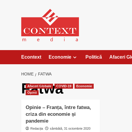
Skip
to
content
Econtext
Economie
Politică
Afaceri G
HOME
FATWA
Fatwa
Afaceri Globale
COVID-19
Economie
Opinii
Opinie – Franța, între fatwa,
criza din economie și
pandemie
Redacția
sâmbătă, 31 octombrie 2020