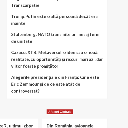
Transcarpatiei
Trump:Putin este o altă persoană decât era
înainte
Stoltenberg: NATO transmite un mesaj ferm
de unitate
Cazacu, XTB: Metaversul, o idee sau o nouă
realitate, cu oportunități și riscuri mari azi, dar
viitor foarte promițător
Alegerile prezidențiale din Franța: Cine este
Eric Zemmour și de ce este atât de
controversat?
Afaceri Globale
eR, ultimul zbor
Din România, avioanele