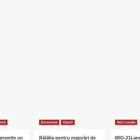
inii
Economie
Opinii
Ştiri Locale
ransmite un
Bătălia pentru majorări de
MIG-21Lanc