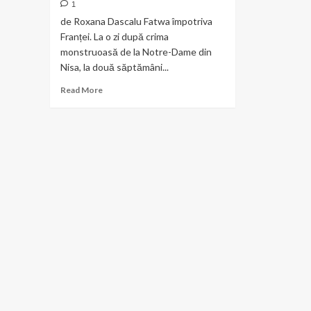
1
de Roxana Dascalu Fatwa împotriva
Franței. La o zi după crima
monstruoasă de la Notre-Dame din
Nisa, la două săptămâni...
Read
Read More
more
about
Opinie
–
Franța,
între
fatwa,
criza
din
economie
și
pandemie