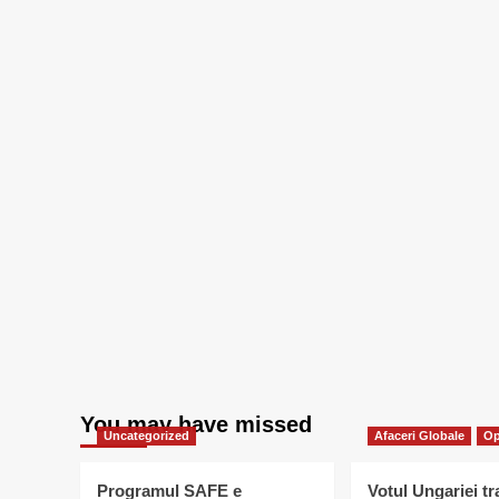
You may have missed
Uncategorized
Afaceri Globale
Op
Programul SAFE e
Votul Ungariei t