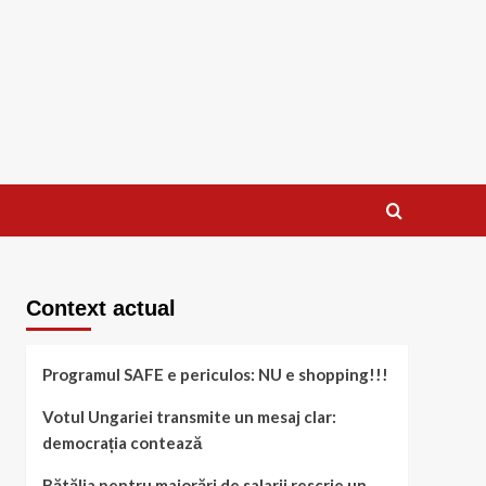
Context actual
Programul SAFE e periculos: NU e shopping!!!
Votul Ungariei transmite un mesaj clar:
democrația contează
Bătălia pentru majorări de salarii rescrie un