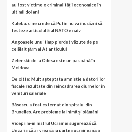
au fost victimele criminalității economice în
ultimii doi ani
Kuleba: cine crede că Putin nu va îndrăzni să
testeze articolul 5 al NATO e naiv
Angoasele unui timp pierdut văzute de pe
celălalt țărm al Atlanticului
Zelenski: de la Odesa este un pas până în
Moldova
Deloitte: Mult așteptata amnistie a datoriilor
fiscale rezultate din reîncadrarea diurnelor în
venituri salariale
Băsescu a fost externat din spitalul din
Bruxelles. Are probleme la inimă și plămâni
Viceprim-ministrul Ucrainei sugerează că
Ungaria că ar vrea să ia partea ucraineană a