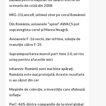
scenariu de criză din 2008
MIG-21LanceR, ultimul zbor pe cerul României
Din România, avioanele ”spion” AWACS pot
supraveghea cerul și Marea Neagră
Avioanele F-16 vechi, dar ieftine, soluția de
tranziție către F-35
Supraimpozitarea muncii part time 2.0, un risc
uriaș pentru afacerile mici
Iohannis: Românii sunt mai bine apărați,
România este mai protejată. Aceste rezultate
n-au căzut din cer
Mașinile de colecție, o investiție care sfidează
inflația
PwC: 46% dintre companiile de la nivel global