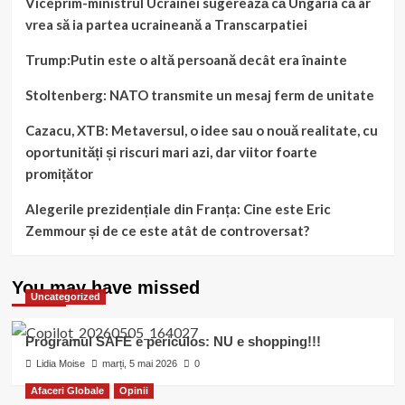
Viceprim-ministrul Ucrainei sugerează că Ungaria că ar
vrea să ia partea ucraineană a Transcarpatiei
Trump:Putin este o altă persoană decât era înainte
Stoltenberg: NATO transmite un mesaj ferm de unitate
Cazacu, XTB: Metaversul, o idee sau o nouă realitate, cu
oportunități și riscuri mari azi, dar viitor foarte
promițător
Alegerile prezidențiale din Franța: Cine este Eric
Zemmour și de ce este atât de controversat?
You may have missed
Uncategorized
Programul SAFE e periculos: NU e shopping!!!
Lidia Moise
marți, 5 mai 2026
0
Afaceri Globale
Opinii