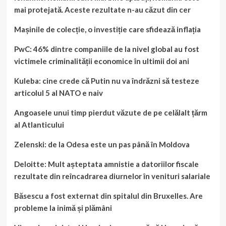
mai protejată. Aceste rezultate n-au căzut din cer
Mașinile de colecție, o investiție care sfidează inflația
PwC: 46% dintre companiile de la nivel global au fost
victimele criminalității economice în ultimii doi ani
Kuleba: cine crede că Putin nu va îndrăzni să testeze
articolul 5 al NATO e naiv
Angoasele unui timp pierdut văzute de pe celălalt țărm
al Atlanticului
Zelenski: de la Odesa este un pas până în Moldova
Deloitte: Mult așteptata amnistie a datoriilor fiscale
rezultate din reîncadrarea diurnelor în venituri salariale
Băsescu a fost externat din spitalul din Bruxelles. Are
probleme la inimă și plămâni