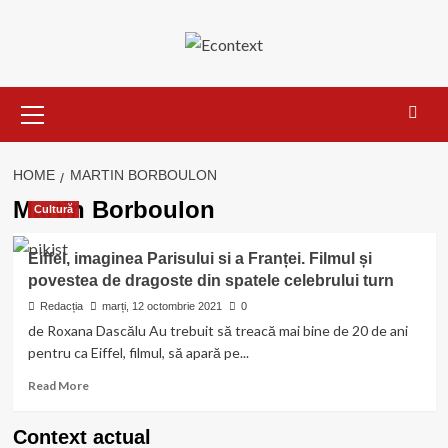
Skip
to
content
Primary
Menu
HOME
MARTIN BORBOULON
Martin Borboulon
Cultură
Eiffel, imaginea Parisului si a Franței. Filmul și
povestea de dragoste din spatele celebrului turn
Redacția
marți, 12 octombrie 2021
0
de Roxana Dascălu Au trebuit să treacă mai bine de 20 de ani
pentru ca Eiffel, filmul, să apară pe...
Read
Read More
more
about
Context actual
Eiffel,