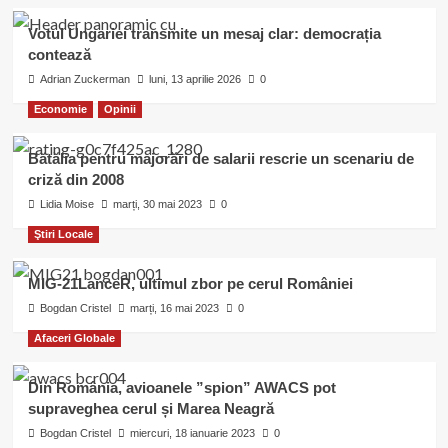
Votul Ungariei transmite un mesaj clar: democrația
contează
Adrian Zuckerman
luni, 13 aprilie 2026
0
Economie
Opinii
Bătălia pentru majorări de salarii rescrie un scenariu de
criză din 2008
Lidia Moise
marți, 30 mai 2023
0
Ştiri Locale
MIG-21LanceR, ultimul zbor pe cerul României
Bogdan Cristel
marți, 16 mai 2023
0
Afaceri Globale
Din România, avioanele ”spion” AWACS pot
supraveghea cerul și Marea Neagră
Bogdan Cristel
miercuri, 18 ianuarie 2023
0