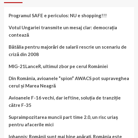
imaginea
Parisului
Programul SAFE e periculos: NU e shopping!!!
si
a
Franței.
Votul Ungariei transmite un mesaj clar: democrația
Filmul
contează
și
povestea
Bătălia pentru majorări de salarii rescrie un scenariu de
de
criză din 2008
dragoste
din
MIG-21LanceR, ultimul zbor pe cerul României
spatele
celebrului
Din România, avioanele ”spion” AWACS pot supraveghea
turn
cerul și Marea Neagră
Avioanele F-16 vechi, dar ieftine, soluția de tranziție
către F-35
Supraimpozitarea muncii part time 2.0, un risc uriaș
pentru afacerile mici
Iohannis: Românii sunt mai bine apărați, România este