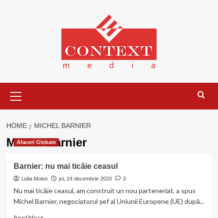
Skip
to
content
Primary
Menu
HOME
MICHEL BARNIER
Michel Barnier
Afaceri Globale
Barnier: nu mai ticăie ceasul
Lidia Moise
joi, 24 decembrie 2020
0
Nu mai ticăie ceasul, am construit un nou parteneriat, a spus
Michel Barnier, negociatorul șef al Uniunii Europene (UE) după...
Read
Read More