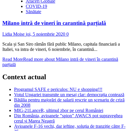
Afaceri Globale
COVID-19
Sănătate
Milano intră de vineri în carantină parțială
Lidia Moise
joi, 5 noiembrie 2020
0
Scala și San Siro rămân fără public Milano, capitala financiară a
Italiei, va intra de vineri, 6 noiembrie, în carantină...
Read More
Read more about Milano intră de vineri în carantină
parțială
Context actual
Programul SAFE e periculos: NU e shopping!!!
Votul Ungariei transmite un mesaj clar: democrația contează
Bătălia pentru majorări de salarii rescrie un scenariu de criză
din 2008
MIG-21LanceR, ultimul zbor pe cerul României
Din România, avioanele ”spion” AWACS pot supraveghea
cerul și Marea Neagră
Avioanele F-16 vechi, dar ieftine, soluția de tranziție către F-