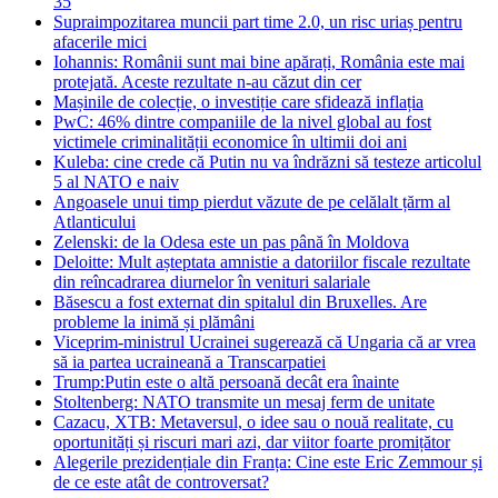
35
Supraimpozitarea muncii part time 2.0, un risc uriaș pentru
afacerile mici
Iohannis: Românii sunt mai bine apărați, România este mai
protejată. Aceste rezultate n-au căzut din cer
Mașinile de colecție, o investiție care sfidează inflația
PwC: 46% dintre companiile de la nivel global au fost
victimele criminalității economice în ultimii doi ani
Kuleba: cine crede că Putin nu va îndrăzni să testeze articolul
5 al NATO e naiv
Angoasele unui timp pierdut văzute de pe celălalt țărm al
Atlanticului
Zelenski: de la Odesa este un pas până în Moldova
Deloitte: Mult așteptata amnistie a datoriilor fiscale rezultate
din reîncadrarea diurnelor în venituri salariale
Băsescu a fost externat din spitalul din Bruxelles. Are
probleme la inimă și plămâni
Viceprim-ministrul Ucrainei sugerează că Ungaria că ar vrea
să ia partea ucraineană a Transcarpatiei
Trump:Putin este o altă persoană decât era înainte
Stoltenberg: NATO transmite un mesaj ferm de unitate
Cazacu, XTB: Metaversul, o idee sau o nouă realitate, cu
oportunități și riscuri mari azi, dar viitor foarte promițător
Alegerile prezidențiale din Franța: Cine este Eric Zemmour și
de ce este atât de controversat?