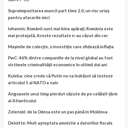
Supraimpozitarea muncii part time 2.0, un risc uriaș
pentru afacerile mici
Iohannis: Românii sunt mai bine apărați, România este
mai protejată. Aceste rezultate n-au căzut din cer
Mașinile de colecție, o investiție care sfidează inflația
PwC: 46% dintre companiile de la nivel global au fost
victimele criminalității economice în ultimii doi ani
Kuleba: cine crede că Putin nu va îndrăzni să testeze
articolul 5 al NATO e naiv
Angoasele unui timp pierdut văzute de pe celălalt țărm
al Atlanticului
Zelenski: de la Odesa este un pas până în Moldova
Deloitte: Mult așteptata amnistie a datoriilor fiscale