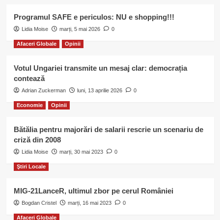
Programul SAFE e periculos: NU e shopping!!!
Lidia Moise
marți, 5 mai 2026
0
Afaceri Globale
Opinii
Votul Ungariei transmite un mesaj clar: democrația
contează
Adrian Zuckerman
luni, 13 aprilie 2026
0
Economie
Opinii
Bătălia pentru majorări de salarii rescrie un scenariu de
criză din 2008
Lidia Moise
marți, 30 mai 2023
0
Ştiri Locale
MIG-21LanceR, ultimul zbor pe cerul României
Bogdan Cristel
marți, 16 mai 2023
0
Afaceri Globale