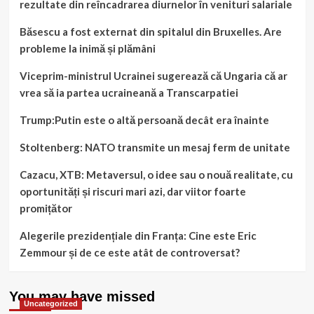
rezultate din reîncadrarea diurnelor în venituri salariale
Băsescu a fost externat din spitalul din Bruxelles. Are
probleme la inimă și plămâni
Viceprim-ministrul Ucrainei sugerează că Ungaria că ar
vrea să ia partea ucraineană a Transcarpatiei
Trump:Putin este o altă persoană decât era înainte
Stoltenberg: NATO transmite un mesaj ferm de unitate
Cazacu, XTB: Metaversul, o idee sau o nouă realitate, cu
oportunități și riscuri mari azi, dar viitor foarte
promițător
Alegerile prezidențiale din Franța: Cine este Eric
Zemmour și de ce este atât de controversat?
You may have missed
Uncategorized