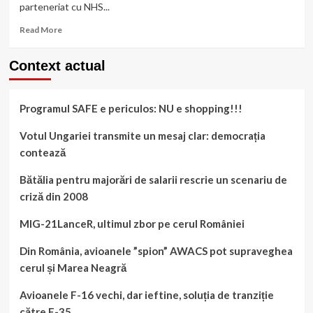
parteneriat cu NHS...
Read
Read More
more
about
Context actual
Despre
vaccinarea
anti-
Programul SAFE e periculos: NU e shopping!!!
Covid
cu
emoție
Votul Ungariei transmite un mesaj clar: democrația
la
contează
britanici,
francezi
Bătălia pentru majorări de salarii rescrie un scenariu de
și
criză din 2008
români
MIG-21LanceR, ultimul zbor pe cerul României
Din România, avioanele ”spion” AWACS pot supraveghea
cerul și Marea Neagră
Avioanele F-16 vechi, dar ieftine, soluția de tranziție
către F-35