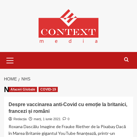
Skip
to
content
Primary
Menu
HOME
NHS
NHS
Afaceri Globale
COVID-19
Despre vaccinarea anti-Covid cu emoție la britanici,
francezi și români
Redacția
marți, 1 iunie 2021
0
Roxana Dascălu Imagine de Frauke Riether de la Pixabay Dacă
în Marea Britanie gigantul YouTube finanțează, printr-un