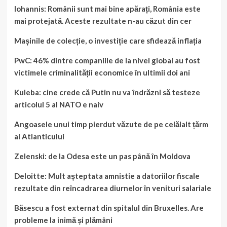
Iohannis: Românii sunt mai bine apărați, România este
mai protejată. Aceste rezultate n-au căzut din cer
Mașinile de colecție, o investiție care sfidează inflația
PwC: 46% dintre companiile de la nivel global au fost
victimele criminalității economice în ultimii doi ani
Kuleba: cine crede că Putin nu va îndrăzni să testeze
articolul 5 al NATO e naiv
Angoasele unui timp pierdut văzute de pe celălalt țărm
al Atlanticului
Zelenski: de la Odesa este un pas până în Moldova
Deloitte: Mult așteptata amnistie a datoriilor fiscale
rezultate din reîncadrarea diurnelor în venituri salariale
Băsescu a fost externat din spitalul din Bruxelles. Are
probleme la inimă și plămâni