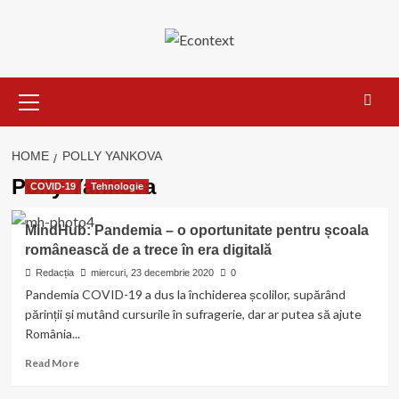
Skip
to
content
Primary
Menu
HOME
POLLY YANKOVA
Polly Yankova
COVID-19
Tehnologie
MindHub: Pandemia – o oportunitate pentru școala
românească de a trece în era digitală
Redacția
miercuri, 23 decembrie 2020
0
Pandemia COVID-19 a dus la închiderea școlilor, supărând
părinții și mutând cursurile în sufragerie, dar ar putea să ajute
România...
Read
Read More
more
about