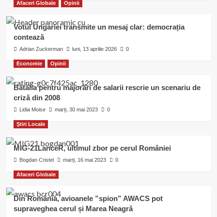
Afaceri Globale
Opinii
Votul Ungariei transmite un mesaj clar: democrația
contează
Adrian Zuckerman
luni, 13 aprilie 2026
0
Economie
Opinii
Bătălia pentru majorări de salarii rescrie un scenariu de
criză din 2008
Lidia Moise
marți, 30 mai 2023
0
Ştiri Locale
MIG-21LanceR, ultimul zbor pe cerul României
Bogdan Cristel
marți, 16 mai 2023
0
Afaceri Globale
Din România, avioanele ”spion” AWACS pot
supraveghea cerul și Marea Neagră