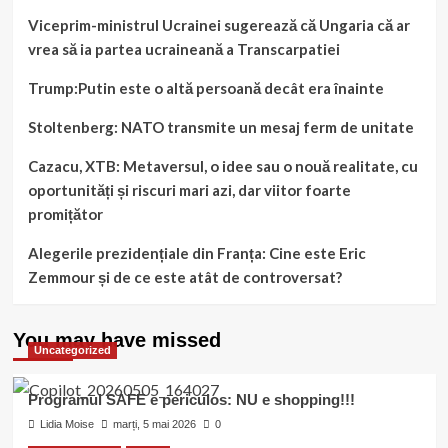
Viceprim-ministrul Ucrainei sugerează că Ungaria că ar
vrea să ia partea ucraineană a Transcarpatiei
Trump:Putin este o altă persoană decât era înainte
Stoltenberg: NATO transmite un mesaj ferm de unitate
Cazacu, XTB: Metaversul, o idee sau o nouă realitate, cu
oportunități și riscuri mari azi, dar viitor foarte
promițător
Alegerile prezidențiale din Franța: Cine este Eric
Zemmour și de ce este atât de controversat?
You may have missed
Uncategorized
Programul SAFE e periculos: NU e shopping!!!
Lidia Moise
marți, 5 mai 2026
0