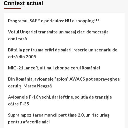
Context actual
MindHub:
Pandemia
–
Programul SAFE e periculos: NU e shopping!!!
o
oportunitate
pentru
Votul Ungariei transmite un mesaj clar: democrația
școala
contează
românească
de
Bătălia pentru majorări de salarii rescrie un scenariu de
a
criză din 2008
trece
în
MIG-21LanceR, ultimul zbor pe cerul României
era
digitală
Din România, avioanele ”spion” AWACS pot supraveghea
cerul și Marea Neagră
Avioanele F-16 vechi, dar ieftine, soluția de tranziție
către F-35
Supraimpozitarea muncii part time 2.0, un risc uriaș
pentru afacerile mici