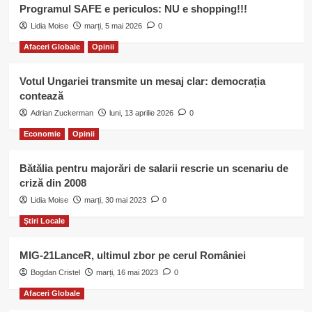
Programul SAFE e periculos: NU e shopping!!!
Lidia Moise
marți, 5 mai 2026
0
Afaceri Globale
Opinii
Votul Ungariei transmite un mesaj clar: democrația
contează
Adrian Zuckerman
luni, 13 aprilie 2026
0
Economie
Opinii
Bătălia pentru majorări de salarii rescrie un scenariu de
criză din 2008
Lidia Moise
marți, 30 mai 2023
0
Ştiri Locale
MIG-21LanceR, ultimul zbor pe cerul României
Bogdan Cristel
marți, 16 mai 2023
0
Afaceri Globale