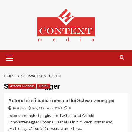
Skip
to
content
Primary
Menu
HOME
SCHWARZENEGGER
Schwarzenegger
Afaceri Globale
Opinii
Actorul și sălbaticii-mesajul lui Schwarzenegger
Redacția
luni, 11 ianuarie 2021
0
foto: screenshot pagina de Twitter a lui Arnold
Schwarzenegger Roxana Dascălu Un film vechi românesc,
„Actorul și sălbaticii”, descria atmosfera...