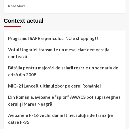
Read
Read More
more
about
Context actual
Actorul
și
sălbaticii-
Programul SAFE e periculos: NU e shopping!!!
mesajul
lui
Schwarzenegger
Votul Ungariei transmite un mesaj clar: democrația
contează
Bătălia pentru majorări de salarii rescrie un scenariu de
criză din 2008
MIG-21LanceR, ultimul zbor pe cerul României
Din România, avioanele ”spion” AWACS pot supraveghea
cerul și Marea Neagră
Avioanele F-16 vechi, dar ieftine, soluția de tranziție
către F-35