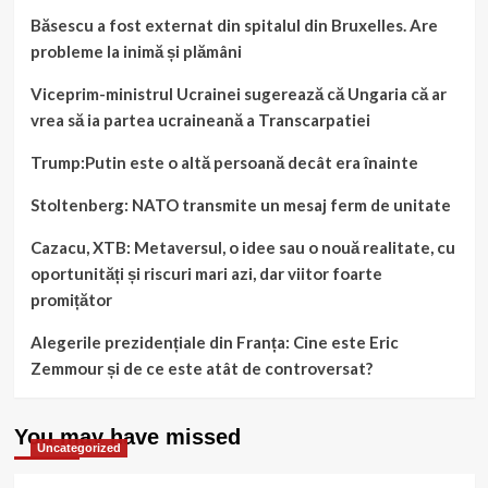
Băsescu a fost externat din spitalul din Bruxelles. Are
probleme la inimă și plămâni
Viceprim-ministrul Ucrainei sugerează că Ungaria că ar
vrea să ia partea ucraineană a Transcarpatiei
Trump:Putin este o altă persoană decât era înainte
Stoltenberg: NATO transmite un mesaj ferm de unitate
Cazacu, XTB: Metaversul, o idee sau o nouă realitate, cu
oportunități și riscuri mari azi, dar viitor foarte
promițător
Alegerile prezidențiale din Franța: Cine este Eric
Zemmour și de ce este atât de controversat?
You may have missed
Uncategorized