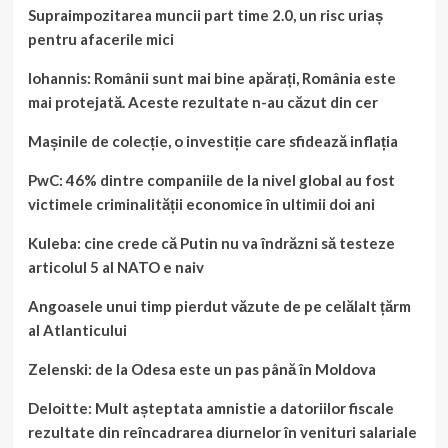
Supraimpozitarea muncii part time 2.0, un risc uriaș
pentru afacerile mici
Iohannis: Românii sunt mai bine apărați, România este
mai protejată. Aceste rezultate n-au căzut din cer
Mașinile de colecție, o investiție care sfidează inflația
PwC: 46% dintre companiile de la nivel global au fost
victimele criminalității economice în ultimii doi ani
Kuleba: cine crede că Putin nu va îndrăzni să testeze
articolul 5 al NATO e naiv
Angoasele unui timp pierdut văzute de pe celălalt țărm
al Atlanticului
Zelenski: de la Odesa este un pas până în Moldova
Deloitte: Mult așteptata amnistie a datoriilor fiscale
rezultate din reîncadrarea diurnelor în venituri salariale