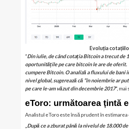
Evoluția cotațiil
”
Din iulie, de când cotația Bitcoin a trecut de 
oportunitățile pe care bitcoin le are de oferit.
cumpere Bitcoin. O analiză a fluxului de bani in
nivel global, sugerează că ”în noiembrie ar put
pe care le-am văzut din decembrie 2017
”, mai
eToro: următoarea țintă e
Analistul eToro este însă prudent în estimarea e
„
După ce a zburat până la nivelul de 18.000 de 