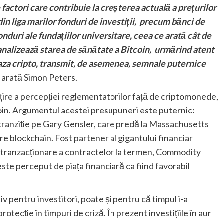
e factori care contribuie la creșterea actuală a prețurilor
din liga marilor fonduri de investiții, precum bănci de
 fonduri ale fundațiilor universitare, ceea ce arată cât de
 analizează starea de sănătate a Bitcoin, urmărind atent
baza cripto, transmit, de asemenea, semnale puternice
, arată Simon Peters.
ire a percepției reglementatorilor față de criptomonede,
tcoin. Argumentul acestei presupuneri este puternic:
e tranziție pe Gary Gensler, care predă la Massachusetts
re blockchain. Fost partener al gigantului financiar
de tranzacționare a contractelor la termen, Commodity
e perceput de piața financiară ca fiind favorabil
pentru investitori, poate și pentru că timpul i-a
rotecție în timpuri de criză. În prezent investițiile în aur