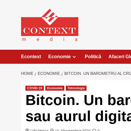
Skip
to
content
Econtext
Economie
Politică
Afaceri G
HOME
ECONOMIE
BITCOIN. UN BAROMETRU AL CRIZ
COVID-19
Economie
Tehnologie
Bitcoin. Un bar
sau aurul digit
Lidia Moise
joi, 19 noiembrie 2020
0