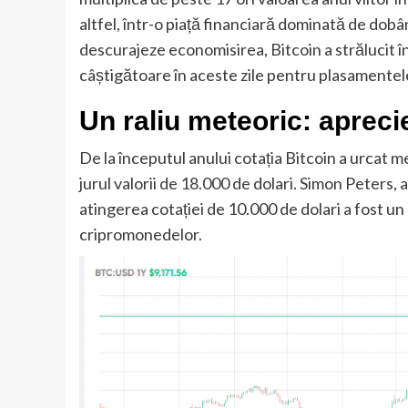
altfel, într-o piață financiară dominată de dobân
descurajeze economisirea, Bitcoin a strălucit 
câștigătoare în aceste zile pentru plasamentele
Un raliu meteoric: aprec
De la începutul anului cotația Bitcoin a urcat me
jurul valorii de 18.000 de dolari. Simon Peters, 
atingerea cotației de 10.000 de dolari a fost un 
cripromonedelor.