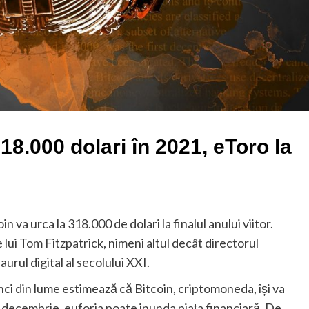
18.000 dolari în 2021, eToro la
va urca la 318.000 de dolari la finalul anului viitor.
e lui Tom Fitzpatrick, nimeni altul decât directorul
urul digital al secolului XXI.
nci din lume estimează că Bitcoin, criptomoneda, își va
în decembrie, euforia poate inunda piața financiară. De