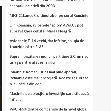
scenariu de criză din 2008
MIG-21LanceR, ultimul zbor pe cerul României
Din România, avioanele ”spion” AWACS pot
supraveghea cerul și Marea Neagră
Avioanele F-16 vechi, dar ieftine, soluția de
tranziție către F-35
Supraimpozitarea muncii part time 2.0, un risc
uriaș pentru afacerile mici
Iohannis: Românii sunt mai bine apărați,
România este mai protejată. Aceste rezultate
n-au căzut din cer
Mașinile de colecție, o investiție care sfidează
inflația
PwC: 46% dintre companiile de la nivel global