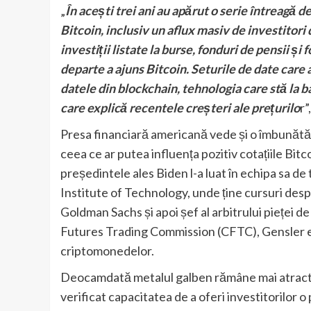
„
În acești trei ani au apărut o serie întreagă d
Bitcoin, inclusiv un aflux masiv de investitori 
investiții listate la burse, fonduri de pensii și
departe a ajuns Bitcoin. Seturile de date care
datele din blockchain, tehnologia care stă la 
care explică recentele creșteri ale prețurilo
r”
Presa financiară americană vede și o îmbunătăț
ceea ce ar putea influența pozitiv cotațiile Bi
președintele ales Biden l-a luat în echipa sa d
Institute of Technology, unde ține cursuri desp
Goldman Sachs și apoi șef al arbitrului pieței 
Futures Trading Commission (CFTC), Gensler est
criptomonedelor.
Deocamdată metalul galben rămâne mai atractiv 
verificat capacitatea de a oferi investitorilor o p