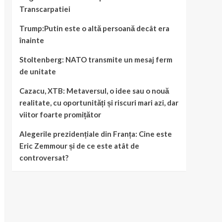
Transcarpatiei
Trump:Putin este o altă persoană decât era
înainte
Stoltenberg: NATO transmite un mesaj ferm
de unitate
Cazacu, XTB: Metaversul, o idee sau o nouă
realitate, cu oportunități și riscuri mari azi, dar
viitor foarte promițător
Alegerile prezidențiale din Franța: Cine este
Eric Zemmour și de ce este atât de
controversat?