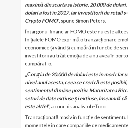
maximă din scurta sa istorie, 20.000 de dolari
dolari a fost în 2017, iar investitorii de retail
Crypto FOMO
”, spune Simon Peters.
În jargonul financiar FOMO este nu este altceva
Inițialele FOMO exprimă o tranzacționare emoț
economice și vând și cumpără în funcție de sen
investitorii au trăit emoția de a nu avea în port
cumpărat-o.
„C
otația de 20.000 de dolari este în mod clar
nivel anul acesta, ceea ce cred că este posibil
sentimentul rămâne pozitiv. Maturitatea Bitcoi
seturi de date extinse și extinse, înseamnă că
este altfel
”, a conchis analistul eToro.
Tranzacționată masiv în funcție de sentimentul 
momentele în care companiile de medicamente c