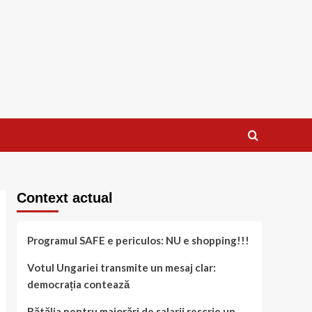
Context actual
Programul SAFE e periculos: NU e shopping!!!
Votul Ungariei transmite un mesaj clar:
democrația contează
Bătălia pentru majorări de salarii rescrie un