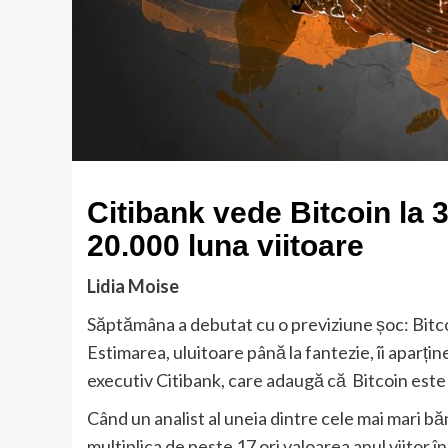
Citibank vede Bitcoin la 3
20.000 luna viitoare
Lidia Moise
Săptămâna a debutat cu o previziune șoc: Bitcoin 
Estimarea, uluitoare până la fantezie, îi aparțin
executiv Citibank, care adaugă că Bitcoin este a
Când un analist al uneia dintre cele mai mari bă
multiplica de peste 17 ori valoarea anul viitor 