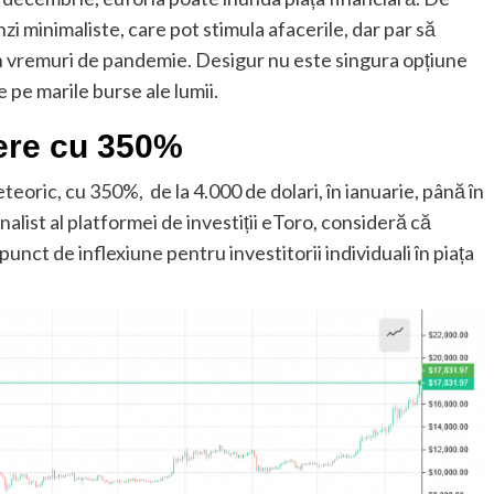
zi minimaliste, care pot stimula afacerile, dar par să
în vremuri de pandemie. Desigur nu este singura opțiune
 pe marile burse ale lumii.
iere cu 350%
teoric, cu 350%, de la 4.000 de dolari, în ianuarie, până în
analist al platformei de investiții eToro, consideră că
punct de inflexiune pentru investitorii individuali în piața