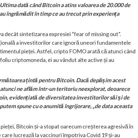
. Ultima dată când Bitcoin a atins valoarea de 20.000 de
 s-au îngrămădit în timp ce au trecut prin experiența
 decât sintetizarea expresiei ”fear of missing out”.
ională a investitorilor care ignoră uneori fundamentele
timentul pieței. Astfel, cripto FOMO arată că atunci când
ofoliu criptomoneda, ei au vândut alte active și au
 următoarea țintă pentru Bitcoin. Dacă depășim acest
, atunci ne aflăm într-un teritoriu neexplorat, deoarece
n, evidențiată de diversitatea investitorilor săi și de
 putem spune cu o anumită îngrijorare, „de data aceasta
pieței, Bitcoin și-a stopat oarecum creșterea agresivă în
are lucrează la vaccinuri împotriva Covid 19 și-au