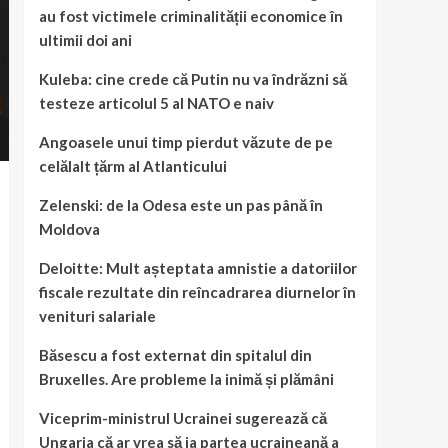
au fost victimele criminalității economice în
ultimii doi ani
Kuleba: cine crede că Putin nu va îndrăzni să
testeze articolul 5 al NATO e naiv
Angoasele unui timp pierdut văzute de pe
celălalt țărm al Atlanticului
Zelenski: de la Odesa este un pas până în
Moldova
Deloitte: Mult așteptata amnistie a datoriilor
fiscale rezultate din reîncadrarea diurnelor în
venituri salariale
Băsescu a fost externat din spitalul din
Bruxelles. Are probleme la inimă și plămâni
Viceprim-ministrul Ucrainei sugerează că
Ungaria că ar vrea să ia partea ucraineană a