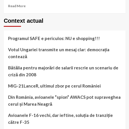
Read
Read More
more
about
Context actual
OPEC
+
500.000
Programul SAFE e periculos: NU e shopping!!!
barili,
un
compromis
Votul Ungariei transmite un mesaj clar: democrația
necesar
contează
Bătălia pentru majorări de salarii rescrie un scenariu de
criză din 2008
MIG-21LanceR, ultimul zbor pe cerul României
Din România, avioanele ”spion” AWACS pot supraveghea
cerul și Marea Neagră
Avioanele F-16 vechi, dar ieftine, soluția de tranziție
către F-35