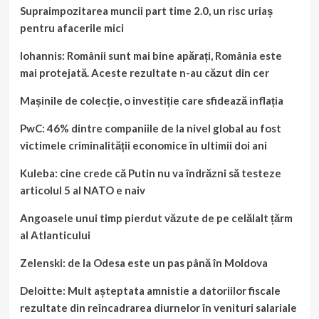
Supraimpozitarea muncii part time 2.0, un risc uriaș
pentru afacerile mici
Iohannis: Românii sunt mai bine apărați, România este
mai protejată. Aceste rezultate n-au căzut din cer
Mașinile de colecție, o investiție care sfidează inflația
PwC: 46% dintre companiile de la nivel global au fost
victimele criminalității economice în ultimii doi ani
Kuleba: cine crede că Putin nu va îndrăzni să testeze
articolul 5 al NATO e naiv
Angoasele unui timp pierdut văzute de pe celălalt țărm
al Atlanticului
Zelenski: de la Odesa este un pas până în Moldova
Deloitte: Mult așteptata amnistie a datoriilor fiscale
rezultate din reîncadrarea diurnelor în venituri salariale