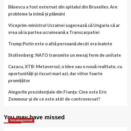
Băsescu a fost externat din spitalul din Bruxelles. Are
probleme la inimă și plămâni
Viceprim-ministrul Ucrainei sugerează că Ungaria că ar
vrea să ia partea ucraineană a Transcarpatiei
Trump:Putin este o altă persoană decât era înainte
Stoltenberg: NATO transmite un mesaj ferm de unitate
Cazacu, XTB: Metaversul, o idee sau o nouă realitate, cu
oportunități și riscuri mari azi, dar viitor foarte
promițător
Alegerile prezidențiale din Franța: Cine este Eric
Zemmour și de ce este atât de controversat?
You may have missed
Uncategorized