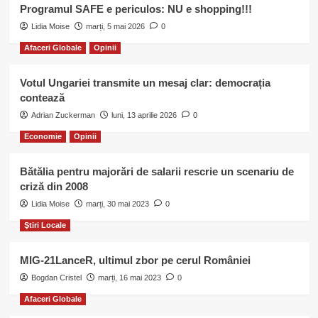
Programul SAFE e periculos: NU e shopping!!!
Lidia Moise
marți, 5 mai 2026
0
Afaceri Globale
Opinii
Votul Ungariei transmite un mesaj clar: democrația
contează
Adrian Zuckerman
luni, 13 aprilie 2026
0
Economie
Opinii
Bătălia pentru majorări de salarii rescrie un scenariu de
criză din 2008
Lidia Moise
marți, 30 mai 2023
0
Ştiri Locale
MIG-21LanceR, ultimul zbor pe cerul României
Bogdan Cristel
marți, 16 mai 2023
0
Afaceri Globale