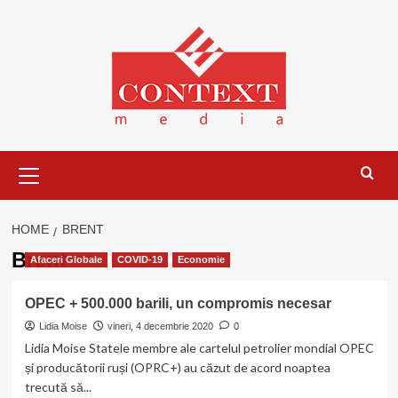
Skip
to
content
Primary
Menu
HOME
BRENT
Brent
Afaceri Globale
COVID-19
Economie
OPEC + 500.000 barili, un compromis necesar
Lidia Moise
vineri, 4 decembrie 2020
0
Lidia Moise Statele membre ale cartelul petrolier mondial OPEC
și producătorii ruși (OPRC+) au căzut de acord noaptea
trecută să...