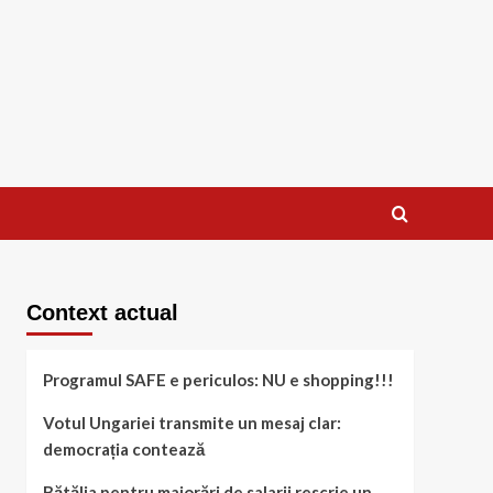
Context actual
Programul SAFE e periculos: NU e shopping!!!
Votul Ungariei transmite un mesaj clar:
democrația contează
Bătălia pentru majorări de salarii rescrie un