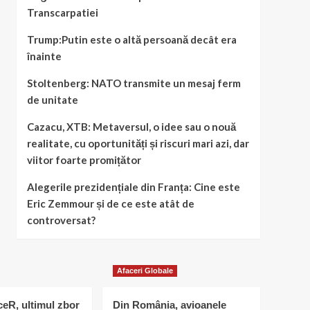
Transcarpatiei
Trump:Putin este o altă persoană decât era
înainte
Stoltenberg: NATO transmite un mesaj ferm
de unitate
Cazacu, XTB: Metaversul, o idee sau o nouă
realitate, cu oportunități și riscuri mari azi, dar
viitor foarte promițător
Alegerile prezidențiale din Franța: Cine este
Eric Zemmour și de ce este atât de
controversat?
Afaceri Globale
eR, ultimul zbor
Din România, avioanele