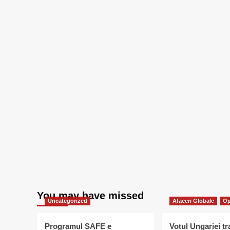
You may have missed
Uncategorized
Afaceri Globale
Op
Programul SAFE e
Votul Ungariei t