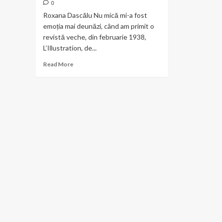
0
Roxana Dascălu Nu mică mi-a fost
emoția mai deunăzi, când am primit o
revistă veche, din februarie 1938,
L’Illustration, de...
Read
Read More
more
about
Regele
și
Patriarhul.
Criza
din
România
anului
1938,
văzută
de
presa
franceză