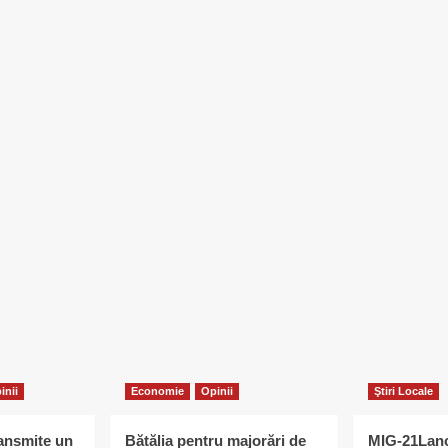
inii
Economie
Opinii
Ştiri Locale
ransmite un
Bătălia pentru majorări de
MIG-21Lanc