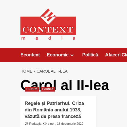
Skip
to
content
Econtext
Economie
Politică
Afaceri G
HOME
CAROL AL II-LEA
Carol al II-lea
Cultură
Politică
Regele și Patriarhul. Criza
din România anului 1938,
văzută de presa franceză
Redacția
vineri, 18 decembrie 2020