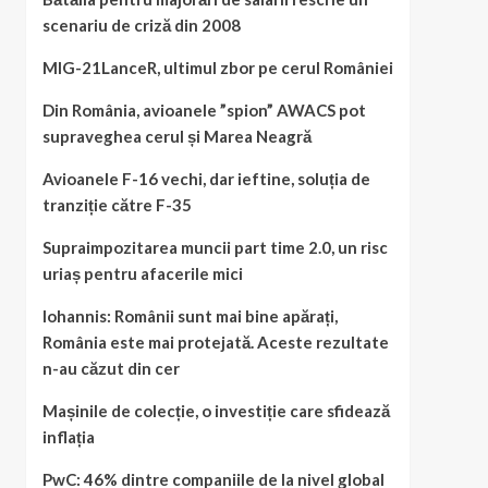
scenariu de criză din 2008
MIG-21LanceR, ultimul zbor pe cerul României
Din România, avioanele ”spion” AWACS pot
supraveghea cerul și Marea Neagră
Avioanele F-16 vechi, dar ieftine, soluția de
tranziție către F-35
Supraimpozitarea muncii part time 2.0, un risc
uriaș pentru afacerile mici
Iohannis: Românii sunt mai bine apărați,
România este mai protejată. Aceste rezultate
n-au căzut din cer
Mașinile de colecție, o investiție care sfidează
inflația
PwC: 46% dintre companiile de la nivel global