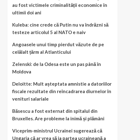
au fost victimele criminalității economice în
ultimii doi ani
Kuleba: cine crede că Putin nu va îndrăzni să
testeze articolul 5 al NATO e naiv
Angoasele unui timp pierdut văzute de pe
celălalt țărm al Atlanticului
Zelenski: de la Odesa este un pas până în
Moldova
Deloitte: Mult așteptata amnistie a datoriilor
fiscale rezultate din reîncadrarea diurnelor în
venituri salariale
Băsescu a fost externat din spitalul din
Bruxelles. Are probleme la inimă și plămâni
Viceprim-ministrul Ucrainei sugerează că
Ungaria că ar vrea să ia partea ucraineană a