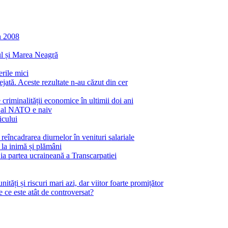
in 2008
l și Marea Neagră
erile mici
jată. Aceste rezultate n-au căzut din cer
criminalității economice în ultimii doi ani
 5 al NATO e naiv
icului
 reîncadrarea diurnelor în venituri salariale
 la inimă și plămâni
ia partea ucraineană a Transcarpatiei
ăți și riscuri mari azi, dar viitor foarte promițător
 ce este atât de controversat?