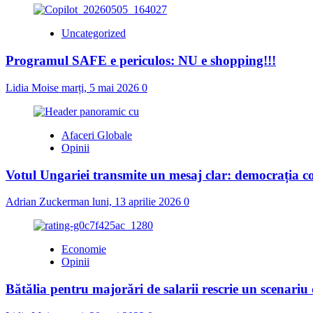
Uncategorized
Programul SAFE e periculos: NU e shopping!!!
Lidia Moise
marți, 5 mai 2026
0
Afaceri Globale
Opinii
Votul Ungariei transmite un mesaj clar: democrația c
Adrian Zuckerman
luni, 13 aprilie 2026
0
Economie
Opinii
Bătălia pentru majorări de salarii rescrie un scenariu