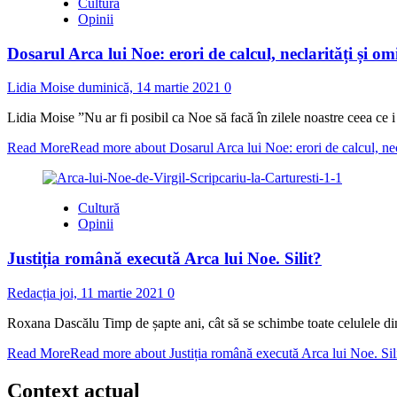
Cultură
Opinii
Dosarul Arca lui Noe: erori de calcul, neclarități și om
Lidia Moise
duminică, 14 martie 2021
0
Lidia Moise ”Nu ar fi posibil ca Noe să facă în zilele noastre ceea ce i 
Read More
Read more about Dosarul Arca lui Noe: erori de calcul, necl
Cultură
Opinii
Justiția română execută Arca lui Noe. Silit?
Redacția
joi, 11 martie 2021
0
Roxana Dascălu Timp de șapte ani, cât să se schimbe toate celulele di
Read More
Read more about Justiția română execută Arca lui Noe. Sil
Context actual