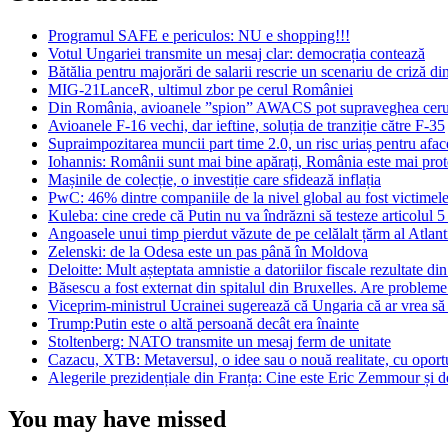
Programul SAFE e periculos: NU e shopping!!!
Votul Ungariei transmite un mesaj clar: democrația contează
Bătălia pentru majorări de salarii rescrie un scenariu de criză d
MIG-21LanceR, ultimul zbor pe cerul României
Din România, avioanele ”spion” AWACS pot supraveghea ceru
Avioanele F-16 vechi, dar ieftine, soluția de tranziție către F-35
Supraimpozitarea muncii part time 2.0, un risc uriaș pentru afac
Iohannis: Românii sunt mai bine apărați, România este mai prote
Mașinile de colecție, o investiție care sfidează inflația
PwC: 46% dintre companiile de la nivel global au fost victimele 
Kuleba: cine crede că Putin nu va îndrăzni să testeze articolul
Angoasele unui timp pierdut văzute de pe celălalt țărm al Atlant
Zelenski: de la Odesa este un pas până în Moldova
Deloitte: Mult așteptata amnistie a datoriilor fiscale rezultate din
Băsescu a fost externat din spitalul din Bruxelles. Are probleme
Viceprim-ministrul Ucrainei sugerează că Ungaria că ar vrea să 
Trump:Putin este o altă persoană decât era înainte
Stoltenberg: NATO transmite un mesaj ferm de unitate
Cazacu, XTB: Metaversul, o idee sau o nouă realitate, cu oportunit
Alegerile prezidențiale din Franța: Cine este Eric Zemmour și de
You may have missed