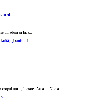
isiuni
se îngăduia să facă...
arități și omisiuni
n corpul uman, lucrarea Arca lui Noe a...
it?