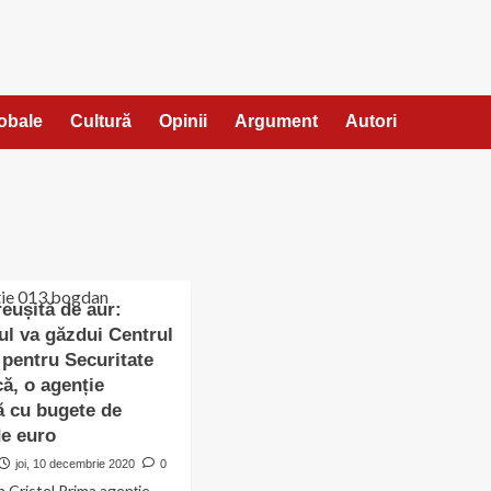
lobale
Cultură
Opinii
Argument
Autori
reușită de aur:
ul va găzdui Centrul
pentru Securitate
că, o agenție
 cu bugete de
de euro
joi, 10 decembrie 2020
0
 Cristel Prima agenție