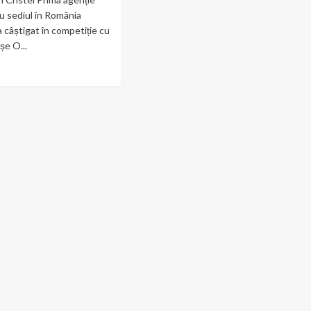
 sediul în România
a câștigat în competiție cu
șe O...
ad
re
out
ban,
șită
:
ureștiul
dui
trul
ropean
ntru
uritate
ernetică,
nție
ropeană