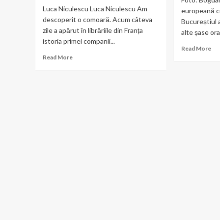
Luca Niculescu Luca Niculescu Am
europeană cu
descoperit o comoară. Acum câteva
Bucureștiul 
zile a apărut în librăriile din Franța
alte șase ora
istoria primei companii...
Re
Read More
Read
mo
Read More
more
ab
about
Or
O
o
poveste
reu
fascinantă:
de
prima
aur
companie
Buc
internațională
va
de
găz
aviație,
Cen
cu
Eu
banii
pe
unui
Sec
bancher
Cib
român,
o
visele
age
unui
eu