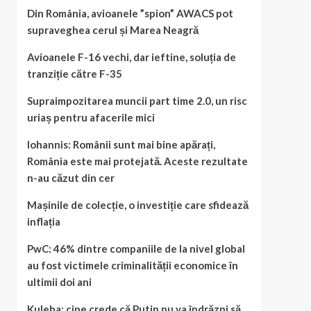
Din România, avioanele ”spion” AWACS pot
supraveghea cerul și Marea Neagră
Avioanele F-16 vechi, dar ieftine, soluția de
tranziție către F-35
Supraimpozitarea muncii part time 2.0, un risc
uriaș pentru afacerile mici
Iohannis: Românii sunt mai bine apărați,
România este mai protejată. Aceste rezultate
n-au căzut din cer
Mașinile de colecție, o investiție care sfidează
inflația
PwC: 46% dintre companiile de la nivel global
au fost victimele criminalității economice în
ultimii doi ani
Kuleba: cine crede că Putin nu va îndrăzni să