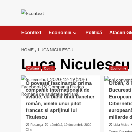
Skip
to
content
Econtext
Economie
Politică
Afaceri G
HOME
LUCA NICULESCU
Luca Niculescu
Cultură
Opinii
Economie
O poveste fascinantă: prima
Orban, o 
companie internațională de
București
aviație, cu banii unui bancher
European 
român, visele unui pilot
Ciberneti
francez și sprijinul lui
europeană
Titulescu
miliarde 
Redacția
sâmbătă, 19 decembrie 2020
Lidia Moise
0
Foto: Bogdan