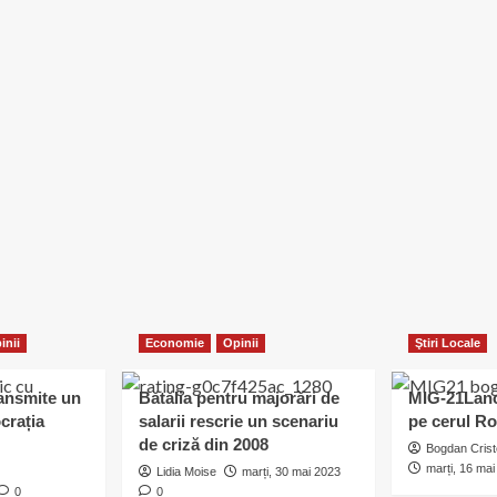
inii
Economie
Opinii
Ştiri Locale
ransmite un
Bătălia pentru majorări de
MIG-21Lanc
crația
salarii rescrie un scenariu
pe cerul R
de criză din 2008
Bogdan Crist
marți, 16 ma
Lidia Moise
marți, 30 mai 2023
0
0