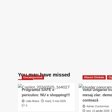
You may have missed
Uncategorized
Afaceri Globale
Op
Programul SAFE e
Votul Ungariei t
periculos: NU e shopping!!!
mesaj clar: demo
contează
Lidia Moise
marți, 5 mai 2026
0
Adrian Zuckerman
luni, 13 aprilie 2026