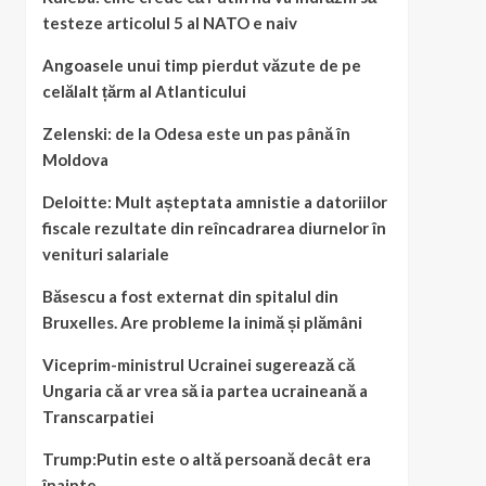
testeze articolul 5 al NATO e naiv
Angoasele unui timp pierdut văzute de pe
celălalt țărm al Atlanticului
Zelenski: de la Odesa este un pas până în
Moldova
Deloitte: Mult așteptata amnistie a datoriilor
fiscale rezultate din reîncadrarea diurnelor în
venituri salariale
Băsescu a fost externat din spitalul din
Bruxelles. Are probleme la inimă și plămâni
Viceprim-ministrul Ucrainei sugerează că
Ungaria că ar vrea să ia partea ucraineană a
Transcarpatiei
Trump:Putin este o altă persoană decât era
înainte