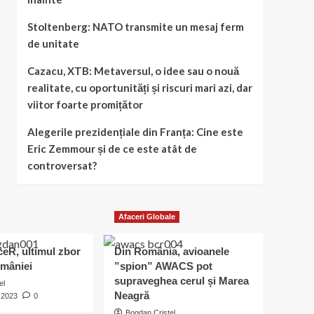
Stoltenberg: NATO transmite un mesaj ferm
de unitate
Cazacu, XTB: Metaversul, o idee sau o nouă
realitate, cu oportunități și riscuri mari azi, dar
viitor foarte promițător
Alegerile prezidențiale din Franța: Cine este
Eric Zemmour și de ce este atât de
controversat?
Afaceri Globale
eR, ultimul zbor
Din România, avioanele
omâniei
”spion” AWACS pot
supraveghea cerul și Marea
el
Neagră
i 2023
0
Bogdan Cristel