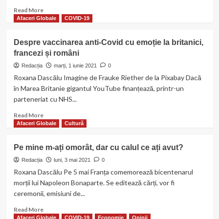
Read
Read More
more
Afaceri Globale
COVID-19
about
Alegerile
Despre vaccinarea anti-Covid cu emoție la britanici,
prezidențiale
francezi și români
din
Franța:
Redacția
marți, 1 iunie 2021
0
Cine
Roxana Dascălu Imagine de Frauke Riether de la Pixabay Dacă
este
în Marea Britanie gigantul YouTube finanțează, printr-un
Eric
parteneriat cu NHS...
Zemmour
și
Read
Read More
de
more
Afaceri Globale
Cultură
ce
about
este
Despre
Pe mine m-ați omorât, dar cu calul ce ați avut?
atât
vaccinarea
de
anti-
Redacția
luni, 3 mai 2021
0
controversat?
Covid
Roxana Dascălu Pe 5 mai Franța comemorează bicentenarul
cu
morții lui Napoleon Bonaparte. Se editează cărți, vor fi
emoție
ceremonii, emisiuni de...
la
britanici,
Read
Read More
francezi
more
Afaceri Globale
COVID-19
Economie
Opinii