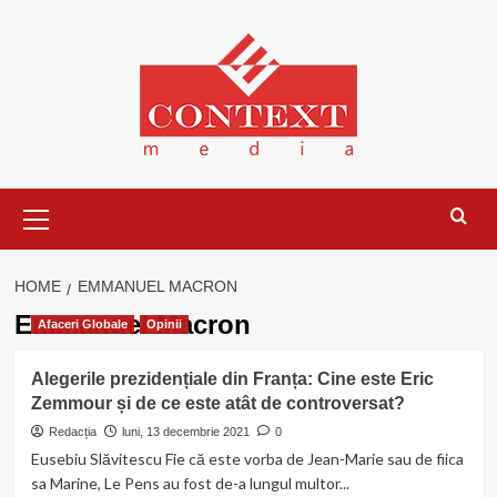
Skip
to
content
Primary
Menu
HOME
EMMANUEL MACRON
Emmanuel Macron
Afaceri Globale
Opinii
Alegerile prezidențiale din Franța: Cine este Eric
Zemmour și de ce este atât de controversat?
Redacția
luni, 13 decembrie 2021
0
Eusebiu Slăvitescu Fie că este vorba de Jean-Marie sau de fiica
sa Marine, Le Pens au fost de-a lungul multor...