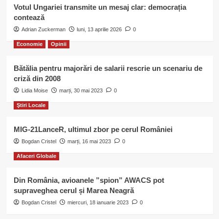
Votul Ungariei transmite un mesaj clar: democrația
contează
Adrian Zuckerman
luni, 13 aprilie 2026
0
Economie
Opinii
Bătălia pentru majorări de salarii rescrie un scenariu de
criză din 2008
Lidia Moise
marți, 30 mai 2023
0
Ştiri Locale
MIG-21LanceR, ultimul zbor pe cerul României
Bogdan Cristel
marți, 16 mai 2023
0
Afaceri Globale
Din România, avioanele ”spion” AWACS pot
supraveghea cerul și Marea Neagră
Bogdan Cristel
miercuri, 18 ianuarie 2023
0