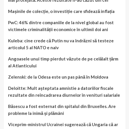
mai protejată. Aceste rezultate n-au căzut din cer
Mașinile de colecție, o investiție care sfidează inflația
PwC: 46% dintre companiile de la nivel global au fost
victimele criminalității economice în ultimii doi ani
Kuleba: cine crede că Putin nu va îndrăzni să testeze
articolul 5 al NATO e naiv
Angoasele unui timp pierdut văzute de pe celălalt țărm
al Atlanticului
Zelenski: de la Odesa este un pas până în Moldova
Deloitte: Mult așteptata amnistie a datoriilor fiscale
rezultate din reîncadrarea diurnelor în venituri salariale
Băsescu a fost externat din spitalul din Bruxelles. Are
probleme la inimă și plămâni
Viceprim-ministrul Ucrainei sugerează că Ungaria că ar