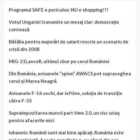
stingerea
Programul SAFE e periculos: NU e shopping!!!
în
Franța
Votul Ungariei transmite un mesaj clar: democrația
contează
Bătălia pentru majorări de salarii rescrie un scenariu de
criză din 2008
MIG-21LanceR, ultimul zbor pe cerul României
Din România, avioanele ”spion” AWACS pot supraveghea
cerul și Marea Neagră
Avioanele F-16 vechi, dar ieftine, soluția de tranziție
către F-35
Supraimpozitarea muncii part time 2.0, un risc uriaș
pentru afacerile mici
Iohannis: Românii sunt mai bine apărați, România este