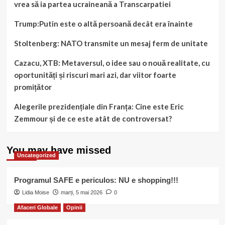
vrea să ia partea ucraineană a Transcarpatiei
Trump:Putin este o altă persoană decât era înainte
Stoltenberg: NATO transmite un mesaj ferm de unitate
Cazacu, XTB: Metaversul, o idee sau o nouă realitate, cu
oportunități și riscuri mari azi, dar viitor foarte
promițător
Alegerile prezidențiale din Franța: Cine este Eric
Zemmour și de ce este atât de controversat?
You may have missed
Uncategorized
Programul SAFE e periculos: NU e shopping!!!
Lidia Moise
marți, 5 mai 2026
0
Afaceri Globale
Opinii