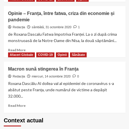
și
about
români
Pe
Opinie – Franța, între fatwa, criza din economie și
mine
pandemie
m-
ați
Redacția
sâmbătă, 31 octombrie 2020
1
omorât,
de Roxana Dascalu Fatwa împotriva Franței. La o zi după crima
dar
monstruoasă de la Notre-Dame din Nisa, la două săptămâni...
cu
calul
Read
Read More
ce
more
Afaceri Globale
COVID-19
Opinii
Sănătate
ați
about
avut?
Opinie
Macron sună stingerea în Franța
–
Franța,
Redacția
miercuri, 14 octombrie 2020
0
între
Roxana Dascălu Al doilea val al epidemiei de coronavirus s-a
fatwa,
abătut peste Franța, unde numărul de victime a depășit
criza
32.000...
din
economie
Read
Read More
și
more
pandemie
about
Context actual
Macron
sună