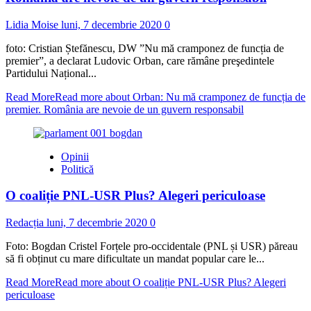
Lidia Moise
luni, 7 decembrie 2020
0
foto: Cristian Ștefănescu, DW ”Nu mă cramponez de funcția de
premier”, a declarat Ludovic Orban, care rămâne preşedintele
Partidului Național...
Read More
Read more about Orban: Nu mă cramponez de funcția de
premier. România are nevoie de un guvern responsabil
Opinii
Politică
O coaliție PNL-USR Plus? Alegeri periculoase
Redacția
luni, 7 decembrie 2020
0
Foto: Bogdan Cristel Forțele pro-occidentale (PNL și USR) păreau
să fi obținut cu mare dificultate un mandat popular care le...
Read More
Read more about O coaliție PNL-USR Plus? Alegeri
periculoase