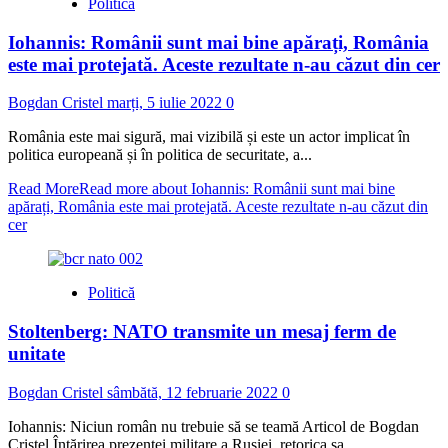
Politică
Iohannis: Românii sunt mai bine apărați, România
este mai protejată. Aceste rezultate n-au căzut din cer
Bogdan Cristel
marți, 5 iulie 2022
0
România este mai sigură, mai vizibilă și este un actor implicat în
politica europeană și în politica de securitate, a...
Read More
Read more about Iohannis: Românii sunt mai bine
apărați, România este mai protejată. Aceste rezultate n-au căzut din
cer
Politică
Stoltenberg: NATO transmite un mesaj ferm de
unitate
Bogdan Cristel
sâmbătă, 12 februarie 2022
0
Iohannis: Niciun român nu trebuie să se teamă Articol de Bogdan
Cristel Întărirea prezenței militare a Rusiei, retorica sa