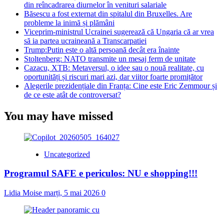
din reîncadrarea diurnelor în venituri salariale
Băsescu a fost externat din spitalul din Bruxelles. Are
probleme la inimă și plămâni
Viceprim-ministrul Ucrainei sugerează că Ungaria că ar vrea
să ia partea ucraineană a Transcarpatiei
Trump:Putin este o altă persoană decât era înainte
Stoltenberg: NATO transmite un mesaj ferm de unitate
Cazacu, XTB: Metaversul, o idee sau o nouă realitate, cu
oportunități și riscuri mari azi, dar viitor foarte promițător
Alegerile prezidențiale din Franța: Cine este Eric Zemmour și
de ce este atât de controversat?
You may have missed
Uncategorized
Programul SAFE e periculos: NU e shopping!!!
Lidia Moise
marți, 5 mai 2026
0