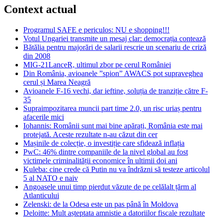
Context actual
Programul SAFE e periculos: NU e shopping!!!
Votul Ungariei transmite un mesaj clar: democrația contează
Bătălia pentru majorări de salarii rescrie un scenariu de criză
din 2008
MIG-21LanceR, ultimul zbor pe cerul României
Din România, avioanele ”spion” AWACS pot supraveghea
cerul și Marea Neagră
Avioanele F-16 vechi, dar ieftine, soluția de tranziție către F-
35
Supraimpozitarea muncii part time 2.0, un risc uriaș pentru
afacerile mici
Iohannis: Românii sunt mai bine apărați, România este mai
protejată. Aceste rezultate n-au căzut din cer
Mașinile de colecție, o investiție care sfidează inflația
PwC: 46% dintre companiile de la nivel global au fost
victimele criminalității economice în ultimii doi ani
Kuleba: cine crede că Putin nu va îndrăzni să testeze articolul
5 al NATO e naiv
Angoasele unui timp pierdut văzute de pe celălalt țărm al
Atlanticului
Zelenski: de la Odesa este un pas până în Moldova
Deloitte: Mult așteptata amnistie a datoriilor fiscale rezultate